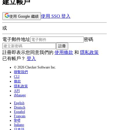
建立帳戶
使用 SSO 登入
使用 Google 繼續
或
電子郵件地址
密碼
註冊
註冊即表示您同意我們的
使用條款
和
隱私政策
已有帳戶？
登入
© 2026 Checker Software Inc.
聯繫我們
CLI
條款
隱私政策
API
iManage
English
Deutsch
Español
Français
हिन्दी
Italiano
日本語