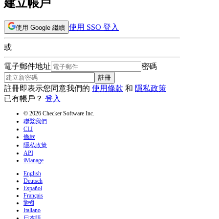
建立帳戶
使用 SSO 登入
使用 Google 繼續
或
電子郵件地址
密碼
註冊
註冊即表示您同意我們的
使用條款
和
隱私政策
已有帳戶？
登入
© 2026 Checker Software Inc.
聯繫我們
CLI
條款
隱私政策
API
iManage
English
Deutsch
Español
Français
हिन्दी
Italiano
日本語