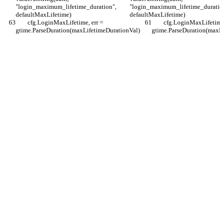
"login_maximum_lifetime_duration", 
"login_maximum_lifetime_durati
defaultMaxLifetime)
defaultMaxLifetime)
 	cfg.LoginMaxLifetime, err = 
 	cfg.LoginMaxLifetime, err = 
gtime.ParseDuration(maxLifetimeDurationVal)
gtime.ParseDuration(max