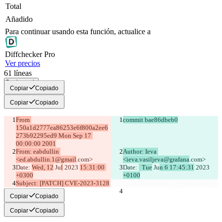
Total
Añadido
Para continuar usando esta función, actualice a
Diff
checker
Pro
Ver precios
61
líneas
Copiar todo
Copiar
Copiado
Copiar
Copiado
From 
commit bae86dbeb0
150a1d2777ea86253e6f800a2ee6
273b92295ed9 Mon Sep 17 
00:00:00 2001
From: eabdullin 
Author: Ieva 
<ed.abdullin.1@gmail
.com>
<ieva.vasiljeva@grafana
.com>
Date: 
Wed, 12
 Ju
l
 2023 
15:31:00 
Date: 
  Tue
 Ju
n 6 17:45:31
 2023 
+0300
+0100
Subject: [PATCH] CVE-2023-3128
Copiar
Copiado
Copiar
Copiado