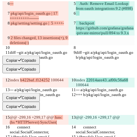
---
    Auth: Remove Email Lookup 
from oauth integrations 9.2 (#898)
 pkg/api/login_oauth.go | 17 
+++++++++--------
 pkg/setting/setting.go |  5 ++++-
    backport 
https://github.com/grafana/grafana
-private-mirror/pull/894 to 9.3.x
 2 files changed, 13 insertions(+), 9 
deletions(-)
diff --git a/pkg/api/login_oauth.go 
diff --git a/pkg/api/login_oauth.go 
b/pkg/api/login_oauth.go
b/pkg/api/login_oauth.go
Copiar
Copiado
Copiar
Copiado
index 
b422baf..f124252
 100644
index 
22014aee43..af00c56a68
100644
--- a/pkg/api/login_oauth.go
--- a/pkg/api/login_oauth.go
+++ b/pkg/api/login_oauth.go
+++ b/pkg/api/login_oauth.go
Copiar
Copiado
Copiar
Copiado
@@ -299,16 +299,17 @@
 func 
@@ -299,16 +299,17 @@
(hs *HTTPServer) SyncUser(
 	connect 
 	connect 
social.SocialConnector,
social.SocialConnector,
 ) (*models.User, error) {
 ) (*models.User, error) {