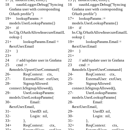
 	oauthLogger.Debug("Syncing 
 	oauthLogger.Debug("Syncing 
Grafana user with corresponding 
Grafana user with corresponding 
OAuth profile")
OAuth profile")
+	lookupParams := 
+	lookupParams := 
models.UserLookupParams{}
models.UserLookupParams{}
+	if 
+	if 
hs.Cfg.OAuthAllowInsecureEmailL
hs.Cfg.OAuthAllowInsecureEmailL
ookup {
ookup {
+		lookupParams.Email = 
+		lookupParams.Email = 
&extUser.Email
&extUser.Email
+	}
+	}
+
+
 	// add/update user in Grafana
 	// add/update user in Grafana
 	cmd := 
 	cmd := 
&models.UpsertUserCommand{
&models.UpsertUserCommand{
-		ReqContext:    ctx,
-		ReqContext:    ctx,
-		ExternalUser:  extUser,
-		ExternalUser:  extUser,
-		SignupAllowed: 
-		SignupAllowed: 
connect.IsSignupAllowed(),
connect.IsSignupAllowed(),
-		UserLookupParams: 
-		UserLookupParams: 
models.UserLookupParams{
models.UserLookupParams{
-			Email:  
-			Email:  
&extUser.Email,
&extUser.Email,
-			UserID: nil,
-			UserID: nil,
-			Login:  nil,
-			Login:  nil,
-		},
-		},
+		ReqContext:       ctx,
+		ReqContext:       ctx,
+		ExternalUser:     extUser,
+		ExternalUser:     extUser,