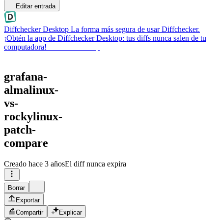
Editar entrada
Diffchecker Desktop
La forma más segura de usar Diffchecker.
¡Obtén la app de Diffchecker Desktop: tus diffs nunca salen de tu
computadora!
Obtener Desktop
grafana-
almalinux-
vs-
rockylinux-
patch-
compare
Creado
hace 3 años
El diff nunca expira
Borrar
Exportar
Compartir
Explicar