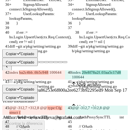
+		SignupAllowed:    
+		SignupAllowed:    
connect.IsSignupAllowed(),
connect.IsSignupAllowed(),
+		UserLookupParams: 
+		UserLookupParams: 
lookupParams,
lookupParams,
 	}
 	}
 	if err := 
 	if err := 
hs.Login.UpsertUser(ctx.Req.Context(), 
hs.Login.UpsertUser(ctx.Req.Con
cmd); err != nil {
cmd); err != nil {
diff --git a/pkg/setting/setting.go 
diff --git a/pkg/setting/setting.go 
b/pkg/setting/setting.go
b/pkg/setting/setting.go
Copiar
Copiado
Copiar
Copiado
index 
ba2c4bb..6b5c948
 100644
index 
20e8f78a2f..03aa5c17d8
Diferencias guardadas
100644
Texto original
--- a/pkg/setting/setting.go
--- a/pkg/setting/setting.go
Abrir archivo
+++ b/pkg/setting/setting.go
+++ b/pkg/setting/setting.go
Copiar
Copiado
Copiar
Copiado
Texto modificado
Abrir archivo
@@ -312,7 +312,8 @@
 type Cfg 
@@ -312,7 +312,8 @@
struct {
 	AuthProxySyncTTL          int
 	AuthProxySyncTTL          int
Encontrar la diferencia
 	// OAuth
 	// OAuth