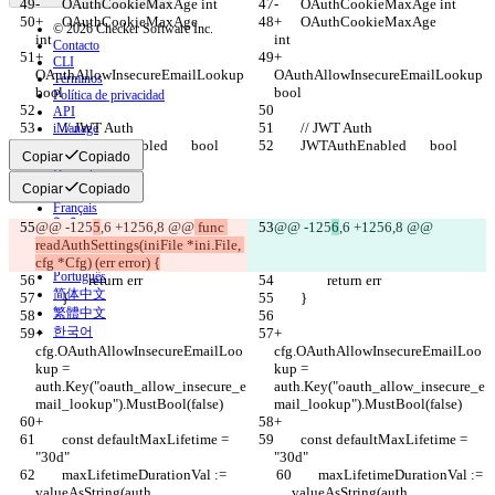
-	OAuthCookieMaxAge int
-	OAuthCookieMaxAge int
+	OAuthCookieMaxAge             
+	OAuthCookieMaxAge             
© 2026 Checker Software Inc.
int
int
Contacto
+	
+	
CLI
OAuthAllowInsecureEmailLookup 
OAuthAllowInsecureEmailLookup 
Términos
bool
bool
Política de privacidad
API
 	// JWT Auth
 	// JWT Auth
iManage
 	JWTAuthEnabled       bool
 	JWTAuthEnabled       bool
Copiar
Copiado
English
Deutsch
Copiar
Copiado
Español
Français
हिन्दी
@@ -125
5
,6 +1256,8 @@
 func 
@@ -125
6
,6 +1256,8 @@
Italiano
readAuthSettings(iniFile *ini.File, 
日本語
cfg *Cfg) (err error) {
Português
 		return err
 		return err
简体中文
 	}
 	}
繁體中文
한국어
+	
+	
cfg.OAuthAllowInsecureEmailLoo
cfg.OAuthAllowInsecureEmailLoo
kup = 
kup = 
auth.Key("oauth_allow_insecure_e
auth.Key("oauth_allow_insecure_e
mail_lookup").MustBool(false)
mail_lookup").MustBool(false)
+
+
 	const defaultMaxLifetime = 
 	const defaultMaxLifetime = 
"30d"
"30d"
 	maxLifetimeDurationVal := 
 	maxLifetimeDurationVal := 
valueAsString(auth, 
valueAsString(auth, 