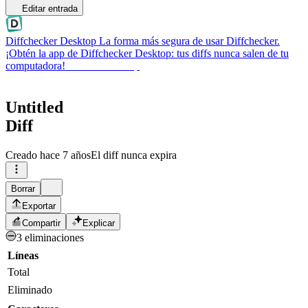
Editar entrada
Diffchecker Desktop
La forma más segura de usar Diffchecker.
¡Obtén la app de Diffchecker Desktop: tus diffs nunca salen de tu
computadora!
Obtener Desktop
Untitled
Diff
Creado
hace 7 años
El diff nunca expira
Borrar
Exportar
Compartir
Explicar
3 eliminaciones
Líneas
Total
Eliminado