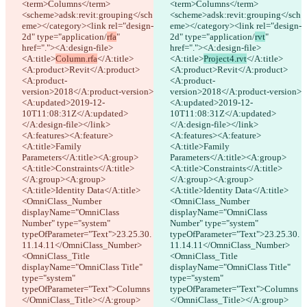
<term>Columns</term>
<term>Columns</term>
Términos
<scheme>adsk:revit:grouping</sch
<scheme>adsk:revit:grouping</sch
Política de privacidad
eme></category><link rel="design-
eme></category><link rel="design-
API
2d" type="application/
rfa
" 
2d" type="application/
rvt
" 
iManage
href="."><A:design-file>
href="."><A:design-file>
English
<A:title>
Column.rfa
</A:title>
<A:title>
Project4.rvt
</A:title>
Deutsch
<A:product>Revit</A:product>
<A:product>Revit</A:product>
Español
<A:product-
<A:product-
Français
version>2018</A:product-version>
version>2018</A:product-version>
हिन्दी
<A:updated>2019-12-
<A:updated>2019-12-
Italiano
10T11:08:31Z</A:updated>
10T11:08:31Z</A:updated>
日本語
</A:design-file></link>
</A:design-file></link>
Português
<A:features><A:feature>
<A:features><A:feature>
简体中文
<A:title>Family 
<A:title>Family 
繁體中文
Parameters</A:title><A:group>
Parameters</A:title><A:group>
한국어
<A:title>Constraints</A:title>
<A:title>Constraints</A:title>
</A:group><A:group>
</A:group><A:group>
<A:title>Identity Data</A:title>
<A:title>Identity Data</A:title>
<OmniClass_Number 
<OmniClass_Number 
displayName="OmniClass 
displayName="OmniClass 
Number" type="system" 
Number" type="system" 
typeOfParameter="Text">23.25.30.
typeOfParameter="Text">23.25.30.
11.14.11</OmniClass_Number>
11.14.11</OmniClass_Number>
<OmniClass_Title 
<OmniClass_Title 
displayName="OmniClass Title" 
displayName="OmniClass Title" 
type="system" 
type="system" 
typeOfParameter="Text">Columns
typeOfParameter="Text">Columns
</OmniClass_Title></A:group>
</OmniClass_Title></A:group>