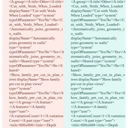
<A:group><A:title>Other</A:title>
<A:group><A:title>Other</A:title>
<Cut_with_Voids_When_Loaded 
<Cut_with_Voids_When_Loaded 
displayName="Cut with Voids 
displayName="Cut with Voids 
When Loaded" type="system" 
When Loaded" type="system" 
typeOfParameter="Yes/No">No</C
typeOfParameter="Yes/No">No</C
ut_with_Voids_When_Loaded>
ut_with_Voids_When_Loaded>
<Automatically_joins_geometry_t
<Automatically_joins_geometry_t
o_walls 
o_walls 
displayName="Automatically 
displayName="Automatically 
joins geometry to walls" 
joins geometry to walls" 
type="system" 
type="system" 
typeOfParameter="Yes/No">Yes</A
typeOfParameter="Yes/No">Yes</A
utomatically_joins_geometry_to_
utomatically_joins_geometry_to_
walls><Shared type="system" 
walls><Shared type="system" 
typeOfParameter="Yes/No">No</S
typeOfParameter="Yes/No">No</S
hared>
hared>
<Show_family_pre_cut_in_plan_v
<Show_family_pre_cut_in_plan_v
iews displayName="Show family 
iews displayName="Show family 
pre-cut in plan views" 
pre-cut in plan views" 
type="system" 
type="system" 
typeOfParameter="Yes/No">Yes</S
typeOfParameter="Yes/No">Yes</S
how_family_pre_cut_in_plan_vie
how_family_pre_cut_in_plan_vie
ws></A:group></A:feature>
ws></A:group></A:feature>
</A:features><A:family 
</A:features><A:family 
type="user">
type="user">
<A:variationCount>1</A:variation
<A:variationCount>1</A:variation
Count><A:part type="user">
Count><A:part type="user">
<title>600x600</title><Depth 
<title>600x600</title><Depth 