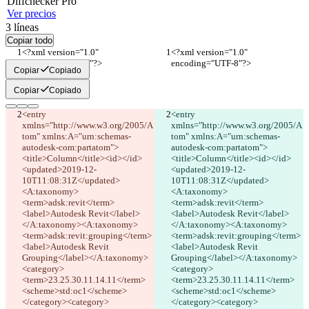
Diff
checker
Pro
Ver precios
3
líneas
Copiar todo
<?xml version="1.0" 
<?xml version="1.0" 
encoding="UTF-8"?>
encoding="UTF-8"?>
Copiar
Copiado
Copiar
Copiado
<entry 
<entry 
xmlns="http://www.w3.org/2005/A
xmlns="http://www.w3.org/2005/A
Diferencias guardadas
tom" xmlns:A="urn:schemas-
tom" xmlns:A="urn:schemas-
Texto original
autodesk-com:partatom">
autodesk-com:partatom">
<title>Column</title><id></id>
<title>Column</title><id></id>
Abrir archivo
<updated>2019-12-
<updated>2019-12-
10T11:08:31Z</updated>
10T11:08:31Z</updated>
<A:taxonomy>
<A:taxonomy>
Texto modificado
<term>adsk:revit</term>
<term>adsk:revit</term>
Abrir archivo
<label>Autodesk Revit</label>
<label>Autodesk Revit</label>
</A:taxonomy><A:taxonomy>
</A:taxonomy><A:taxonomy>
<term>adsk:revit:grouping</term>
<term>adsk:revit:grouping</term>
<label>Autodesk Revit 
<label>Autodesk Revit 
Encontrar la diferencia
Grouping</label></A:taxonomy>
Grouping</label></A:taxonomy>
<category>
<category>
<term>23.25.30.11.14.11</term>
<term>23.25.30.11.14.11</term>
© 2026 Checker Software Inc.
<scheme>std:oc1</scheme>
<scheme>std:oc1</scheme>
Contacto
</category><category>
</category><category>
CLI