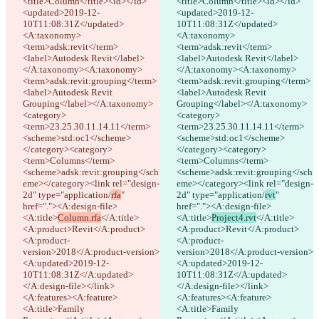
<title>Column</title><id></id>
<title>Column</title><id></id>
파일 열기
<updated>2019-12-
<updated>2019-12-
10T11:08:31Z</updated>
10T11:08:31Z</updated>
<A:taxonomy>
<A:taxonomy>
수정본
<term>adsk:revit</term>
<term>adsk:revit</term>
<label>Autodesk Revit</label>
<label>Autodesk Revit</label>
파일 열기
</A:taxonomy><A:taxonomy>
</A:taxonomy><A:taxonomy>
<term>adsk:revit:grouping</term>
<term>adsk:revit:grouping</term>
<label>Autodesk Revit 
<label>Autodesk Revit 
Grouping</label></A:taxonomy>
Grouping</label></A:taxonomy>
비교하기
<category>
<category>
<term>23.25.30.11.14.11</term>
<term>23.25.30.11.14.11</term>
<scheme>std:oc1</scheme>
<scheme>std:oc1</scheme>
© 2026 Checker Software Inc.
</category><category>
</category><category>
문의
<term>Columns</term>
<term>Columns</term>
CLI
<scheme>adsk:revit:grouping</sch
<scheme>adsk:revit:grouping</sch
이용약관
eme></category><link rel="design-
eme></category><link rel="design-
개인정보처리방침
2d" type="application/
rfa
" 
2d" type="application/
rvt
" 
API
href="."><A:design-file>
href="."><A:design-file>
iManage
<A:title>
Column.rfa
</A:title>
<A:title>
Project4.rvt
</A:title>
English
<A:product>Revit</A:product>
<A:product>Revit</A:product>
Deutsch
<A:product-
<A:product-
Español
version>2018</A:product-version>
version>2018</A:product-version>
Français
<A:updated>2019-12-
<A:updated>2019-12-
हिन्दी
10T11:08:31Z</A:updated>
10T11:08:31Z</A:updated>
Italiano
</A:design-file></link>
</A:design-file></link>
日本語
<A:features><A:feature>
<A:features><A:feature>
Português
<A:title>Family 
<A:title>Family 
简体中文