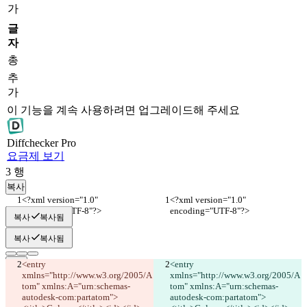
가
글
자
총
추
가
이 기능을 계속 사용하려면 업그레이드해 주세요
Diff
checker
Pro
요금제 보기
3
행
복사
<?xml version="1.0" 
<?xml version="1.0" 
encoding="UTF-8"?>
encoding="UTF-8"?>
복사
복사됨
복사
복사됨
<entry 
<entry 
xmlns="http://www.w3.org/2005/A
xmlns="http://www.w3.org/2005/A
저장된 비교 결과
tom" xmlns:A="urn:schemas-
tom" xmlns:A="urn:schemas-
원본
autodesk-com:partatom">
autodesk-com:partatom">