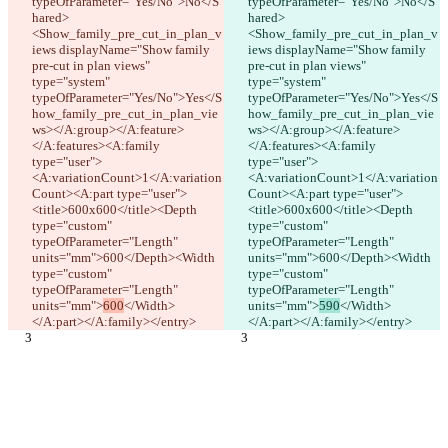
typeOfParameter="Yes/No">No</S
typeOfParameter="Yes/No">No</S
hared>
hared>
<Show_family_pre_cut_in_plan_v
<Show_family_pre_cut_in_plan_v
iews displayName="Show family 
iews displayName="Show family 
pre-cut in plan views" 
pre-cut in plan views" 
type="system" 
type="system" 
typeOfParameter="Yes/No">Yes</S
typeOfParameter="Yes/No">Yes</S
how_family_pre_cut_in_plan_vie
how_family_pre_cut_in_plan_vie
ws></A:group></A:feature>
ws></A:group></A:feature>
</A:features><A:family 
</A:features><A:family 
type="user">
type="user">
<A:variationCount>1</A:variation
<A:variationCount>1</A:variation
Count><A:part type="user">
Count><A:part type="user">
<title>600x600</title><Depth 
<title>600x600</title><Depth 
type="custom" 
type="custom" 
typeOfParameter="Length" 
typeOfParameter="Length" 
units="mm">600</Depth><Width 
units="mm">600</Depth><Width 
type="custom" 
type="custom" 
typeOfParameter="Length" 
typeOfParameter="Length" 
units="mm">
600
</Width>
units="mm">
590
</Width>
</A:part></A:family></entry>
</A:part></A:family></entry>