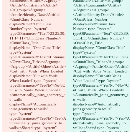
Parameters</A:title><A:group>
Parameters</A:title><A:group>
繁體中文
<A:title>Constraints</A:title>
<A:title>Constraints</A:title>
한국어
</A:group><A:group>
</A:group><A:group>
<A:title>Identity Data</A:title>
<A:title>Identity Data</A:title>
<OmniClass_Number 
<OmniClass_Number 
displayName="OmniClass 
displayName="OmniClass 
Number" type="system" 
Number" type="system" 
typeOfParameter="Text">23.25.30.
typeOfParameter="Text">23.25.30.
11.14.11</OmniClass_Number>
11.14.11</OmniClass_Number>
<OmniClass_Title 
<OmniClass_Title 
displayName="OmniClass Title" 
displayName="OmniClass Title" 
type="system" 
type="system" 
typeOfParameter="Text">Columns
typeOfParameter="Text">Columns
</OmniClass_Title></A:group>
</OmniClass_Title></A:group>
<A:group><A:title>Other</A:title>
<A:group><A:title>Other</A:title>
<Cut_with_Voids_When_Loaded 
<Cut_with_Voids_When_Loaded 
displayName="Cut with Voids 
displayName="Cut with Voids 
When Loaded" type="system" 
When Loaded" type="system" 
typeOfParameter="Yes/No">No</C
typeOfParameter="Yes/No">No</C
ut_with_Voids_When_Loaded>
ut_with_Voids_When_Loaded>
<Automatically_joins_geometry_t
<Automatically_joins_geometry_t
o_walls 
o_walls 
displayName="Automatically 
displayName="Automatically 
joins geometry to walls" 
joins geometry to walls" 
type="system" 
type="system" 
typeOfParameter="Yes/No">Yes</A
typeOfParameter="Yes/No">Yes</A
utomatically_joins_geometry_to_
utomatically_joins_geometry_to_
walls><Shared type="system" 
walls><Shared type="system" 