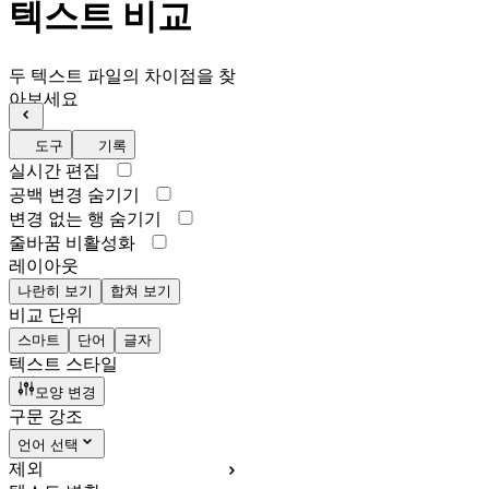
텍스트 비교
두 텍스트 파일의 차이점을 찾
아보세요
도구
기록
실시간 편집
공백 변경 숨기기
변경 없는 행 숨기기
줄바꿈 비활성화
레이아웃
나란히 보기
합쳐 보기
비교 단위
스마트
단어
글자
텍스트 스타일
모양 변경
구문 강조
언어 선택
제외