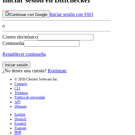
Iniciar sesión con SSO
Continuar con Google
o
Correo electrónico
Contraseña
Restablecer contraseña
Iniciar sesión
¿No tienes una cuenta?
Regístrate
© 2026 Checker Software Inc.
Contacto
CLI
Términos
Política de privacidad
API
iManage
English
Deutsch
Español
Français
हिन्दी