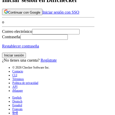
Iniciar sesión con SSO
Continuar con Google
o
Correo electrónico
Contraseña
Restablecer contraseña
Iniciar sesión
¿No tienes una cuenta?
Regístrate
© 2026 Checker Software Inc.
Contacto
CLI
Términos
Política de privacidad
API
iManage
English
Deutsch
Español
Français
हिन्दी