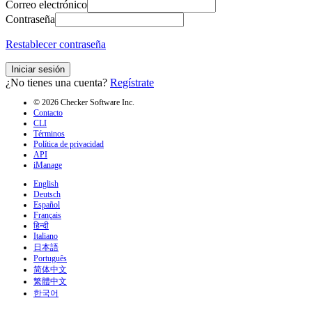
Correo electrónico
Contraseña
Restablecer contraseña
Iniciar sesión
¿No tienes una cuenta?
Regístrate
© 2026 Checker Software Inc.
Contacto
CLI
Términos
Política de privacidad
API
iManage
English
Deutsch
Español
Français
हिन्दी
Italiano
日本語
Português
简体中文
繁體中文
한국어