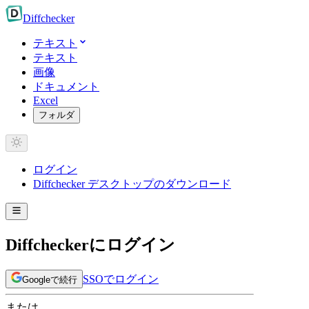
Diff
checker
テキスト
テキスト
画像
ドキュメント
Excel
フォルダ
ログイン
Diffchecker デスクトップのダウンロード
Diffcheckerにログイン
SSOでログイン
Googleで続行
または