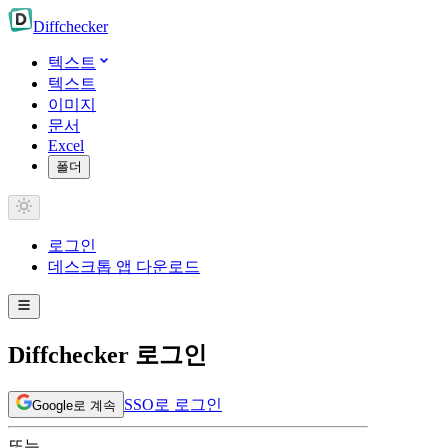
Diff
checker
텍스트
텍스트
이미지
문서
Excel
폴더
로그인
데스크톱 앱 다운로드
Diffchecker 로그인
SSO로 로그인
Google로 계속
또는