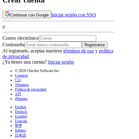
Iniciar sesión con SSO
Continuar con Google
o
Correo electrónico
Contraseña
Registrarse
Al registrarte, aceptas nuestros
términos de uso
y
política
de privacidad
¿Ya tienes una cuenta?
Iniciar sesión
© 2026 Checker Software Inc.
Contacto
CLI
Términos
Política de privacidad
API
iManage
English
Deutsch
Español
Français
हिन्दी
Italiano
日本語