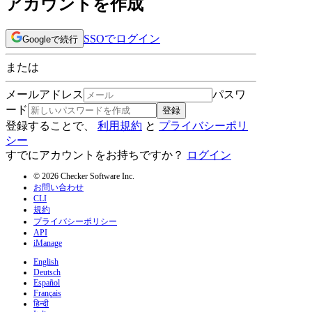
アカウントを作成
SSOでログイン
Googleで続行
または
メールアドレス
パスワ
ード
登録
登録することで、
利用規約
と
プライバシーポリ
シー
すでにアカウントをお持ちですか？
ログイン
© 2026 Checker Software Inc.
お問い合わせ
CLI
規約
プライバシーポリシー
API
iManage
English
Deutsch
Español
Français
हिन्दी