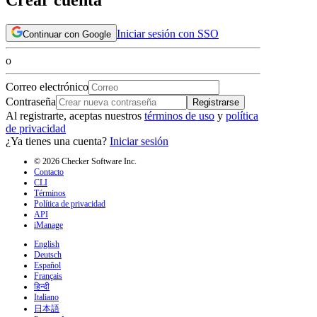
Iniciar sesión con SSO
Continuar con Google
o
Correo electrónico
Contraseña
Registrarse
Al registrarte, aceptas nuestros
términos de uso
y
política
de privacidad
¿Ya tienes una cuenta?
Iniciar sesión
© 2026 Checker Software Inc.
Contacto
CLI
Términos
Política de privacidad
API
iManage
English
Deutsch
Español
Français
हिन्दी
Italiano
日本語