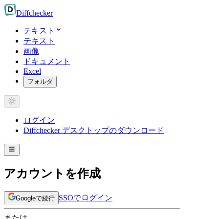
Diff
checker
テキスト
テキスト
画像
ドキュメント
Excel
フォルダ
ログイン
Diffchecker デスクトップのダウンロード
アカウントを作成
SSOでログイン
Googleで続行
または