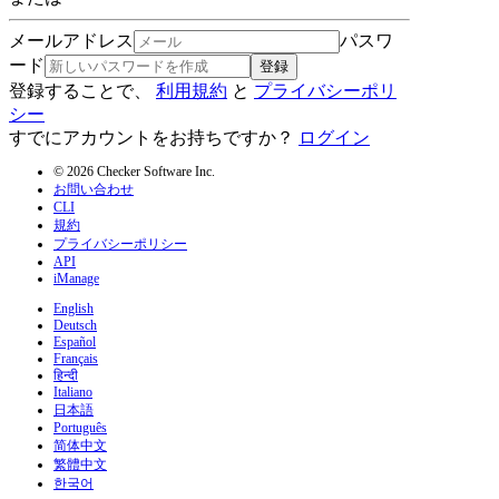
メールアドレス
パスワ
ード
登録
登録することで、
利用規約
と
プライバシーポリ
シー
すでにアカウントをお持ちですか？
ログイン
© 2026 Checker Software Inc.
お問い合わせ
CLI
規約
プライバシーポリシー
API
iManage
English
Deutsch
Español
Français
हिन्दी
Italiano
日本語
Português
简体中文
繁體中文
한국어