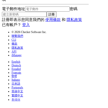
電子郵件地址
密碼
註冊
註冊即表示您同意我們的
使用條款
和
隱私政策
已有帳戶？
登入
© 2026 Checker Software Inc.
聯繫我們
CLI
條款
隱私政策
API
iManage
English
Deutsch
Español
Français
हिन्दी
Italiano
日本語
Português
简体中文
繁體中文
한국어