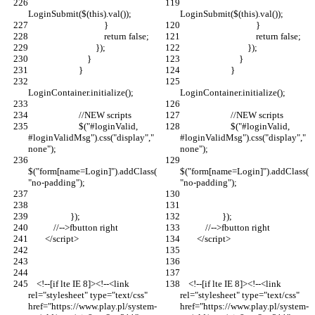
LoginSubmit($(this).val());
LoginSubmit($(this).val());
                                    }
                                    }
                                    return false;
                                    return false;
                                });
                                });
                            }
                            }
                        }
                        }
LoginContainer.initialize();
LoginContainer.initialize();
                        //NEW scripts
                        //NEW scripts
                        $("#loginValid, 
                        $("#loginValid, 
#loginValidMsg").css("display","
#loginValidMsg").css("display","
none");
none");
$("form[name=Login]").addClass(
$("form[name=Login]").addClass(
"no-padding");
"no-padding");
                    });
                    });
            //-->fbutton right
            //-->fbutton right
        </script>
        </script>
    <!--[if lte IE 8]><!--<link 
    <!--[if lte IE 8]><!--<link 
rel="stylesheet" type="text/css" 
rel="stylesheet" type="text/css" 
href="https://www.play.pl/system-
href="https://www.play.pl/system-