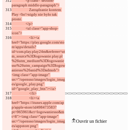
                <p class="section-
paragraph middle-paragraph">
                    Zarządzanie kontem 
Play <br/>nigdy nie było tak 
proste.
                </p>
                <ul class="app-shop-
icon">
                    <li><a 
href="https://play.google.com/sto
re/apps/details?
id=com.play.play24m&referrer=ut
m_source%3Dlogowanie.play.pl
%26utm_medium%3Dlogowanie
sso%26utm_campaign%3Dlogow
aniesso%26anid%3Dadmob">
<img class="app-image" 
src="/opensso/images/login_imag
es/google_play.png" 
id="google_play_btn"></a>
                    </li>
                    <li><a 
href="https://itunes.apple.com/ap
p/apple-store/id498473583?
Différences enregistrées
pt=965961&ct=logowaniesso&m
Texte d'origine
t=8"><img class="app-image" 
Ouvrir un fichier
src="/opensso/images/login_imag
es/appstore.png" 