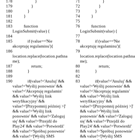
                        }
                        }
                    }
                    }
                }
                }
            }
            }
            function 
            function 
LoginSubmit(value) {
LoginSubmit(value) {
                if (value=='Nie 
                if (value=='Nie 
akceptuję regulaminu'){
akceptuję regulaminu'){
location.replace(location.pathna
location.replace(location.pathna
me);
me);
                    return;
                    return;
                }
                }
                if(value!='Anuluj' && 
                if(value!='Anuluj' && 
value!='Wyślij ponownie' && 
value!='Wyślij ponownie' && 
value!='Akceptuję regulamin' 
value!='Akceptuję regulamin' 
&& value!='Wyślij link 
&& value!='Wyślij link 
weryfikacyjny' && 
weryfikacyjny' && 
value!='[Przypomnij później >]' 
value!='[Przypomnij później >]' 
&& value!='Wyślij link 
&& value!='Wyślij link 
ponownie' && value!='Zaloguj 
ponownie' && value!='Zaloguj 
się' && value!='Przejdź do 
się' && value!='Przejdź do 
Play24' && value!='Potwierdź' 
Play24' && value!='Potwierdź' 
&& value!='Spróbuj ponownie' 
&& value!='Spróbuj ponownie' 
&& value!='[Wyślij SMS 
&& value!='[Wyślij SMS 