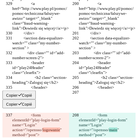
                    <a 
                    <a 
href="http://www.play.pl/pomoc/
href="http://www.play.pl/pomoc/
pomoc-techniczna/falszywe-
pomoc-techniczna/falszywe-
awizo/" target="_blank" 
awizo/" target="_blank" 
class="fraud-warning-
class="fraud-warning-
link">Dowiedz się więcej</a><p>
link">Dowiedz się więcej</a><p>
            </div>
            </div>
            <section data-equalizer-
            <section data-equalizer-
watch="" class="my-number-
watch="" class="my-number-
section" >
section" >
                <div class="" id="add-
                <div class="" id="add-
number-screen-2">
number-screen-2">
                    <header 
                    <header 
id="play24Header" 
id="play24Header" 
class="clearfix">
class="clearfix">
                        <h2 class="section-
                        <h2 class="section-
heading">Zaloguj się</h2>
heading">Zaloguj się</h2>
                    </header>
                    </header>
Copier
Copié
Copier
Copié
                    <form   
                    <form   
elementId="play-login-form"  
elementId="play-login-form"  
name="Login"  
name="Login"  
action="/opensso/
logowanie
"  
action="/opensso/
main
"  
method="post">
method="post">