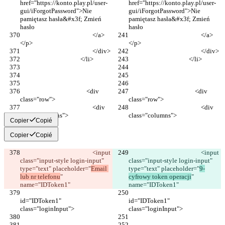
href="https://konto.play.pl/user-
href="https://konto.play.pl/user-
gui/iForgotPassword">Nie 
gui/iForgotPassword">Nie 
pamiętasz hasła&#x3f; Zmień 
pamiętasz hasła&#x3f; Zmień 
hasło
hasło
                                                </a>
                                                </a>
</p>
</p>
                                                </div>
                                                </div>
                                        </li>
                                        </li>
                                            <div 
                                            <div 
class="row">
class="row">
                                                <div 
                                                <div 
class="columns">
class="columns">
Copier
Copié
Copier
Copié
                                                <input 
                                                <input 
class="input-style login-input" 
class="input-style login-input" 
type="text" placeholder="
Email 
type="text" placeholder="
9-
lub nr telefonu
" 
cyfrowy token operacji
" 
name="IDToken1"
name="IDToken1"
id="IDToken1" 
id="IDToken1" 
class="loginInput">
class="loginInput">