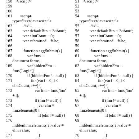
    </script>
    </script>
        <script 
        <script 
type="text/javascript">
type="text/javascript">
            //<!--
            //<!--
            var defaultBtn = 'Submit';
            var defaultBtn = 'Submit';
            var elmCount = 0;
            var elmCount = 0;
            var submitted = false;
            var submitted = false;
            function aggSubmit() {
            function aggSubmit() {
                var frms = 
                var frms = 
document.forms;
document.forms;
                var hiddenFrm = 
                var hiddenFrm = 
frms['Login'];
frms['Login'];
                if (hiddenFrm != null) {
                if (hiddenFrm != null) {
                    for (var i = 0; i < 
                    for (var i = 0; i < 
elmCount; i++) {
elmCount; i++) {
                        var frm = frms['frm' 
                        var frm = frms['frm' 
+ i];
+ i];
                        if (frm != null) {
                        if (frm != null) {
                            var elm = 
                            var elm = 
frm.elements[0];
frm.elements[0];
                            if (elm != null) {
                            if (elm != null) {
hiddenFrm.elements[i].value = 
hiddenFrm.elements[i].value = 
elm.value;
elm.value;
                            }
                            }