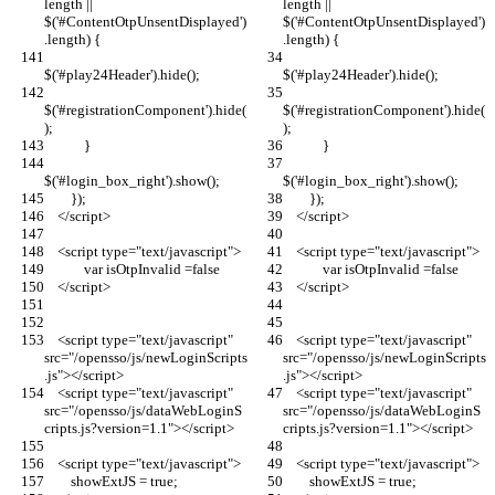
length || 
length || 
$('#ContentOtpUnsentDisplayed')
$('#ContentOtpUnsentDisplayed')
.length) {
.length) {
$('#play24Header').hide();
$('#play24Header').hide();
$('#registrationComponent').hide(
$('#registrationComponent').hide(
);
);
            }
            }
$('#login_box_right').show();
$('#login_box_right').show();
        });
        });
    </script>
    </script>
    <script type="text/javascript">
    <script type="text/javascript">
            var isOtpInvalid =false
            var isOtpInvalid =false
    </script>
    </script>
    <script type="text/javascript" 
    <script type="text/javascript" 
src="/opensso/js/newLoginScripts
src="/opensso/js/newLoginScripts
.js"></script>
.js"></script>
    <script type="text/javascript" 
    <script type="text/javascript" 
src="/opensso/js/dataWebLoginS
src="/opensso/js/dataWebLoginS
cripts.js?version=1.1"></script>
cripts.js?version=1.1"></script>
    <script type="text/javascript">
    <script type="text/javascript">
        showExtJS = true;
        showExtJS = true;