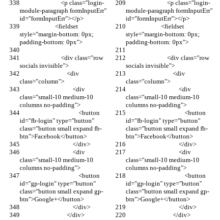
                            <p class="login-
                            <p class="login-
module-paragraph formInputErr" 
module-paragraph formInputErr" 
id="formInputErr"></p>
id="formInputErr"></p>
                        <fieldset 
                        <fieldset 
style="margin-bottom: 0px; 
style="margin-bottom: 0px; 
padding-bottom: 0px">
padding-bottom: 0px">
                            <div class="row 
                            <div class="row 
socials invisible">
socials invisible">
                                <div 
                                <div 
class="column">
class="column">
                                    <div 
                                    <div 
class="small-10 medium-10 
class="small-10 medium-10 
columns no-padding">
columns no-padding">
                                        <button 
                                        <button 
id="fb-login" type="button" 
id="fb-login" type="button" 
class="button small expand fb-
class="button small expand fb-
btn">Facebook</button>
btn">Facebook</button>
                                    </div>
                                    </div>
                                    <div 
                                    <div 
class="small-10 medium-10 
class="small-10 medium-10 
columns no-padding">
columns no-padding">
                                        <button 
                                        <button 
id="gp-login" type="button" 
id="gp-login" type="button" 
class="button small expand gp-
class="button small expand gp-
btn">Google+</button>
btn">Google+</button>
                                    </div>
                                    </div>
                                </div>
                                </div>