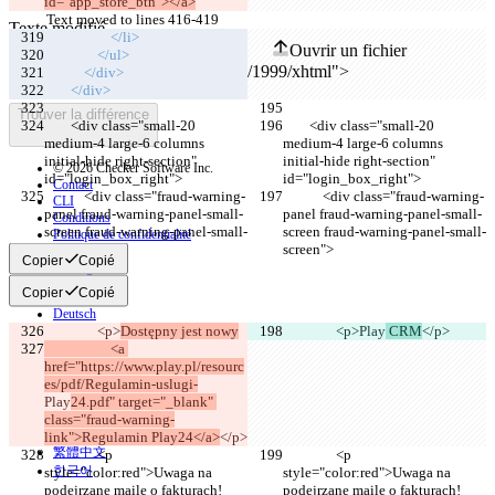
id="app_store_btn"></a>
Text moved to lines 416-419
Texte modifié
                    </li>
Ouvrir un fichier
                </ul>
            </div>
        </div>
Trouver la différence
        <div class="small-20 
        <div class="small-20 
medium-4 large-6 columns 
medium-4 large-6 columns 
initial-hide right-section" 
initial-hide right-section" 
© 2026 Checker Software Inc.
id="login_box_right">
id="login_box_right">
Contact
            <div class="fraud-warning-
            <div class="fraud-warning-
CLI
panel fraud-warning-panel-small-
panel fraud-warning-panel-small-
Conditions
screen fraud-warning-panel-small-
screen fraud-warning-panel-small-
Politique de confidentialité
screen">
screen">
API
Copier
Copié
iManage
Copier
Copié
English
Deutsch
Español
                <p>
Dostępny jest nowy
                <p>
Play
 CRM
</p>
Français
                    <a 
हिन्दी
href="https://www.play.pl/resourc
Italiano
es/pdf/Regulamin-uslugi-
日本語
Play
24.pdf" target="_blank" 
Português
class="fraud-warning-
简体中文
link">Regulamin Play24</a>
</p>
繁體中文
                <p 
                <p 
한국어
style="color:red">Uwaga na 
style="color:red">Uwaga na 
podejrzane maile o fakturach!
podejrzane maile o fakturach!