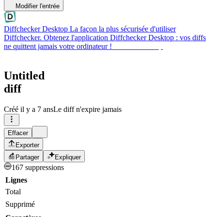
Modifier l'entrée
Diffchecker Desktop
La façon la plus sécurisée d'utiliser
Diffchecker. Obtenez l'application Diffchecker Desktop : vos diffs
ne quittent jamais votre ordinateur !
Obtenir Desktop
Untitled
diff
Créé
il y a 7 ans
Le diff n'expire jamais
Effacer
Exporter
Partager
Expliquer
167 suppressions
Lignes
Total
Supprimé