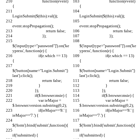
                                function(event) 
                                function(event) 
{
{
LoginSubmit($(this).val());
LoginSubmit($(this).val());
event.stopPropagation();
event.stopPropagation();
                                    return false;
                                    return false;
                                });
                                });
$('input[type="password"]').on('ke
$('input[type="password"]').on('ke
ypress', function(e) {
ypress', function(e) {
                            if(e.which == 13) 
                            if(e.which == 13) 
{
{
$('button[name="Login.Submit"]:
$('button[name="Login.Submit"]:
last').click();
last').click();
                                return false;
                                return false;
                            }
                            }
                        });
                        });
                        if($.browser.msie) {
                        if($.browser.msie) {
                            var ieMajor = 
                            var ieMajor = 
$.browser.version.substring(0,2);
$.browser.version.substring(0,2);
                            if(ieMajor=='8.' || 
                            if(ieMajor=='8.' || 
ieMajor=='7.') {
ieMajor=='7.') {
$('form').bind('submit',function(){
$('form').bind('submit',function(){
if(!submitted) {
if(!submitted) {