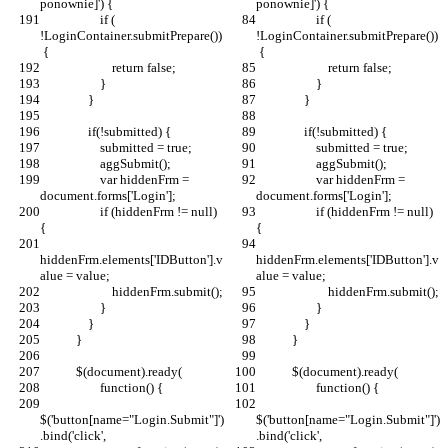
ponownie]') {
ponownie]') {
                    if ( 
                    if ( 
!LoginContainer.submitPrepare())
!LoginContainer.submitPrepare())
 {
 {
                        return false;
                        return false;
                    }
                    }
                }
                }
                if(!submitted) {
                if(!submitted) {
                    submitted = true;
                    submitted = true;
                    aggSubmit();
                    aggSubmit();
                    var hiddenFrm = 
                    var hiddenFrm = 
document.forms['Login'];
document.forms['Login'];
                    if (hiddenFrm != null) 
                    if (hiddenFrm != null) 
{
{
hiddenFrm.elements['IDButton'].v
hiddenFrm.elements['IDButton'].v
alue = value;
alue = value;
                        hiddenFrm.submit();
                        hiddenFrm.submit();
                    }
                    }
                }
                }
            }
            }
            $(document).ready(
            $(document).ready(
                    function() {
                    function() {
$('button[name="Login.Submit"]')
$('button[name="Login.Submit"]')
.bind('click',
.bind('click',