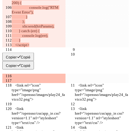
200) {
                    console.log("RTM 
Event Error");
                }
            };
            xhr.send(hitParams);
        } catch (err) {
            console.log(err);
        }
    </script>
Copier
Copié
Copier
Copié
    <link rel="icon" 
    <link rel="icon" 
type="image/png" 
type="image/png" 
href="/opensso/images/play24_fa
href="/opensso/images/play24_fa
vico32.png">
vico32.png">
    <link 
    <link 
href="/opensso/css/app_ie.css?
href="/opensso/css/app_ie.css?
version=1.1" rel="stylesheet" 
version=1.1" rel="stylesheet" 
type="text/css" />
type="text/css" />
    <link 
    <link 