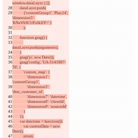
window.dataLayer || [];
        dataLayer.push(
            {'contentGroup1': 'Play24', 
'dimension5': 
'KNaVASCUFxlkJiY=' }
            );
        function gtag() {
dataLayer.push(arguments);
        }
        gtag('js', new Date());
        gtag('config', 'UA-5141887-
59', {
            'custom_map': {
                'dimension1': 
'contentGroup1',
                'dimension5': 
'dtm_customer_id',
                'dimension7': 'datetime',
                'dimension8': 'clientId',
                'dimension9': 'sessionId'
            }
        });
        var datetime = function(){
            var currentDate = new 
Date();
            return 