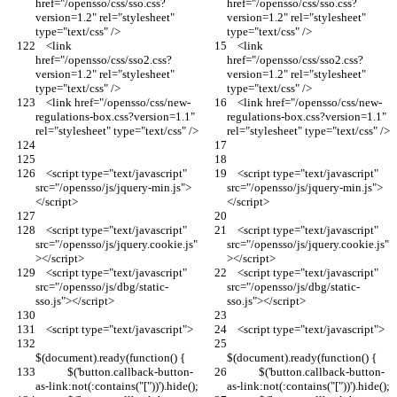
href="/opensso/css/sso.css?
href="/opensso/css/sso.css?
version=1.2" rel="stylesheet" 
version=1.2" rel="stylesheet" 
type="text/css" />
type="text/css" />
    <link 
    <link 
href="/opensso/css/sso2.css?
href="/opensso/css/sso2.css?
version=1.2" rel="stylesheet" 
version=1.2" rel="stylesheet" 
type="text/css" />
type="text/css" />
    <link href="/opensso/css/new-
    <link href="/opensso/css/new-
regulations-box.css?version=1.1" 
regulations-box.css?version=1.1" 
rel="stylesheet" type="text/css" />
rel="stylesheet" type="text/css" />
    <script type="text/javascript" 
    <script type="text/javascript" 
src="/opensso/js/jquery-min.js">
src="/opensso/js/jquery-min.js">
</script>
</script>
    <script type="text/javascript" 
    <script type="text/javascript" 
src="/opensso/js/jquery.cookie.js"
src="/opensso/js/jquery.cookie.js"
></script>
></script>
    <script type="text/javascript" 
    <script type="text/javascript" 
src="/opensso/js/dbg/static-
src="/opensso/js/dbg/static-
sso.js"></script>
sso.js"></script>
    <script type="text/javascript">
    <script type="text/javascript">
$(document).ready(function() {
$(document).ready(function() {
            $('button.callback-button-
            $('button.callback-button-
as-link:not(:contains("["))').hide();
as-link:not(:contains("["))').hide();