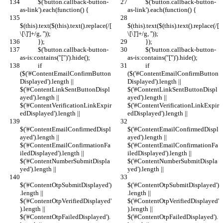
            $('button.callback-button-
            $('button.callback-button-
as-link').each(function() {
as-link').each(function() {
$(this).text($(this).text().replace(/[
$(this).text($(this).text().replace(/[
\[\]']+/g, ''));
\[\]']+/g, ''));
            });
            });
            $('button.callback-button-
            $('button.callback-button-
as-is:contains("[")').hide();
as-is:contains("[")').hide();
            if 
            if 
($('#ContentEmailConfirmButton
($('#ContentEmailConfirmButton
Displayed').length || 
Displayed').length || 
$('#ContentLinkSentButtonDispl
$('#ContentLinkSentButtonDispl
ayed').length || 
ayed').length || 
$('#ContentVerificationLinkExpir
$('#ContentVerificationLinkExpir
edDisplayed').length ||
edDisplayed').length ||
$('#ContentEmailConfirmedDispl
$('#ContentEmailConfirmedDispl
ayed').length || 
ayed').length || 
$('#ContentEmailConfirmationFa
$('#ContentEmailConfirmationFa
iledDisplayed').length || 
iledDisplayed').length || 
$('#ContentNumberSubmitDispla
$('#ContentNumberSubmitDispla
yed').length ||
yed').length ||
$('#ContentOtpSubmitDisplayed')
$('#ContentOtpSubmitDisplayed')
.length || 
.length || 
$('#ContentOtpVerifiedDisplayed'
$('#ContentOtpVerifiedDisplayed'
).length || 
).length || 
$('#ContentOtpFailedDisplayed').
$('#ContentOtpFailedDisplayed').