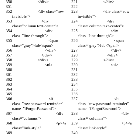
                            </div>
                            </div>
                            <div class="row 
                            <div class="row 
invisible">
invisible">
                                <div 
                                <div 
class="column text-center">
class="column text-center">
                                    <div 
                                    <div 
class="line-through">
class="line-through">
                                        <span 
                                        <span 
class="gray">lub</span>
class="gray">lub</span>
                                    </div>
                                    </div>
                                </div>
                                </div>
                            </div>
                            </div>
                                    <ul>
                                    <ul>
                                        <li 
                                        <li 
class="row password-reminder" 
class="row password-reminder" 
name="iForgotPassword">
name="iForgotPassword">
                                                <div 
                                                <div 
class="columns">
class="columns">
                                                <p><a 
                                                <p><a 
class="link-style"
class="link-style"