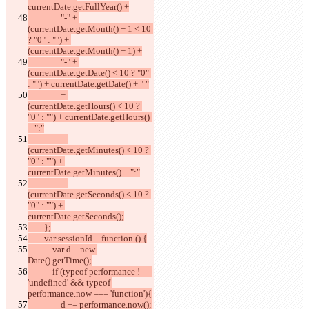
currentDate.getFullYear() +
                "-" + 
(currentDate.getMonth() + 1 < 10 
? "0" : "") + 
(currentDate.getMonth() + 1) +
                "-" + 
(currentDate.getDate() < 10 ? "0" 
: "") + currentDate.getDate() + " "
                + 
(currentDate.getHours() < 10 ? 
"0" : "") + currentDate.getHours() 
+ ":"
                + 
(currentDate.getMinutes() < 10 ? 
"0" : "") + 
currentDate.getMinutes() + ":"
                + 
(currentDate.getSeconds() < 10 ? 
"0" : "") + 
currentDate.getSeconds();
        };
        var sessionId = function () {
            var d = new 
Date().getTime();
            if (typeof performance !== 
'undefined' && typeof 
performance.now === 'function'){
                d += performance.now();