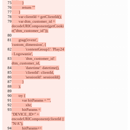
            }
            return ""
        }
        var clientId = getClientId();
        var dtm_customer_id = 
decodeURIComponent(getCooki
e("dtm_customer_id"));
        gtag('event', 
'custom_dimension', {
                'contentGroup1': 'Play24 
- Logowanie',
                'dtm_customer_id': 
dtm_customer_id,
                'datetime': datetime(),
                'clientId': clientId,
                'sessionId': sessionId()
            }
        );
        try {
            var hitParams = "",
                xhr;
            hitParams = 
"DEVICE_ID=" + 
encodeURIComponent(clientId || 
"N/A");
            hitParams+= 