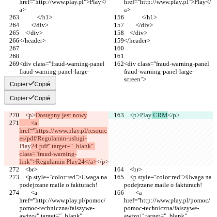
href="http://www.play.pl">Play</
href="http://www.play.pl">Play</
a>
a>
            </h1>
            </h1>
        </div>
        </div>
    </div>
    </div>
</header>
</header>
<div class="fraud-warning-panel 
<div class="fraud-warning-panel 
fraud-warning-panel-large-
fraud-warning-panel-large-
screen">
screen">
Copier
Copié
Copier
Copié
    <p>
Dostępny jest nowy
    <p>
Play
 CRM
</p>
        <a 
href="https://www.play.pl/resourc
es/pdf/Regulamin-uslugi-
Play
24.pdf" target="_blank" 
class="fraud-warning-
link">Regulamin Play24</a>
</p>
    <br>
    <br>
    <p style="color:red">Uwaga na 
    <p style="color:red">Uwaga na 
podejrzane maile o fakturach!
podejrzane maile o fakturach!
        <a 
        <a 
href="http://www.play.pl/pomoc/
href="http://www.play.pl/pomoc/
pomoc-techniczna/falszywe-
pomoc-techniczna/falszywe-
awizo/" target="_blank" 
awizo/" target="_blank" 