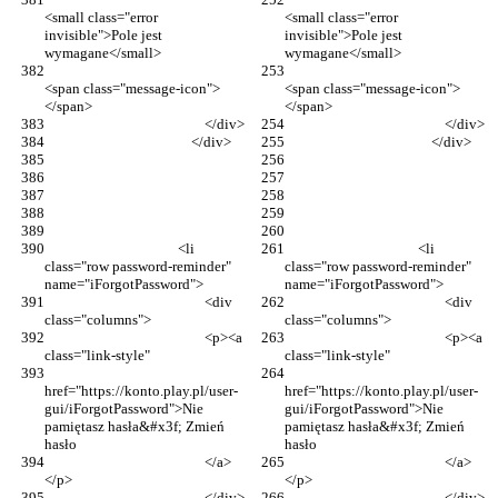
<small class="error 
<small class="error 
invisible">Pole jest 
invisible">Pole jest 
wymagane</small>
wymagane</small>
<span class="message-icon">
<span class="message-icon">
</span>
</span>
                                                </div>
                                                </div>
                                            </div>
                                            </div>
                                        <li 
                                        <li 
class="row password-reminder" 
class="row password-reminder" 
name="iForgotPassword">
name="iForgotPassword">
                                                <div 
                                                <div 
class="columns">
class="columns">
                                                <p><a 
                                                <p><a 
class="link-style"
class="link-style"
href="https://konto.play.pl/user-
href="https://konto.play.pl/user-
gui/iForgotPassword">Nie 
gui/iForgotPassword">Nie 
pamiętasz hasła&#x3f; Zmień 
pamiętasz hasła&#x3f; Zmień 
hasło
hasło
                                                </a>
                                                </a>
</p>
</p>
                                                </div>
                                                </div>