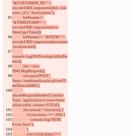
"&CUSTOMER_ID=" + 
encodeURIComponent(dtm_cust
omer_id || "Anonymous");
            hitParams+= 
"&TIMESTAMP=" + 
encodeURIComponent(new 
Date().getTime());
            hitParams+= "&PATH=" + 
encodeURIComponent(document
.location.href);
console.log(JSON.stringify(hitPar
ams));
            xhr = new 
XMLHttpRequest();
            xhr.open('POST', 
'https://multimedia.play.pl/realTi
meData/addHit');
xhr.setRequestHeader('Content-
Type', 'application/x-www-form-
urlencoded; charset=UTF-8');
            xhr.onload = function() {
                if (xhr.status === 200) {
                    console.log("RTM 
Event Sent");
                }
                else if (xhr.status !== 