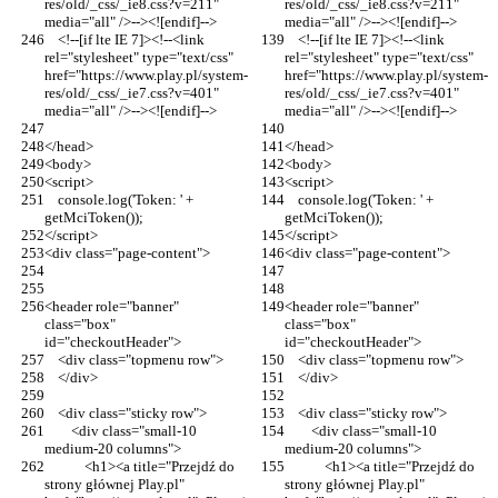
res/old/_css/_ie8.css?v=211" 
res/old/_css/_ie8.css?v=211" 
media="all" />--><![endif]-->
media="all" />--><![endif]-->
    <!--[if lte IE 7]><!--<link 
    <!--[if lte IE 7]><!--<link 
rel="stylesheet" type="text/css" 
rel="stylesheet" type="text/css" 
href="https://www.play.pl/system-
href="https://www.play.pl/system-
res/old/_css/_ie7.css?v=401" 
res/old/_css/_ie7.css?v=401" 
media="all" />--><![endif]-->
media="all" />--><![endif]-->
</head>
</head>
<body>
<body>
<script>
<script>
    console.log('Token: ' + 
    console.log('Token: ' + 
getMciToken());
getMciToken());
</script>
</script>
<div class="page-content">
<div class="page-content">
<header role="banner" 
<header role="banner" 
class="box" 
class="box" 
id="checkoutHeader">
id="checkoutHeader">
    <div class="topmenu row">
    <div class="topmenu row">
    </div>
    </div>
    <div class="sticky row">
    <div class="sticky row">
        <div class="small-10 
        <div class="small-10 
medium-20 columns">
medium-20 columns">
            <h1><a title="Przejdź do 
            <h1><a title="Przejdź do 
strony głównej Play.pl" 
strony głównej Play.pl" 