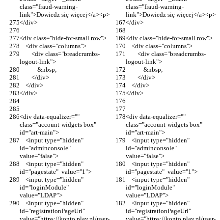
class="fraud-warning-
class="fraud-warning-
link">Dowiedz się więcej</a><p>
link">Dowiedz się więcej</a><p>
</div>
</div>
<div class="hide-for-small row">
<div class="hide-for-small row">
    <div class="columns">
    <div class="columns">
        <div class="breadcrumbs-
        <div class="breadcrumbs-
logout-link">
logout-link">
            &nbsp;
            &nbsp;
        </div>
        </div>
    </div>
    </div>
</div>
</div>
<div data-equalizer="" 
<div data-equalizer="" 
class="account-widgets box" 
class="account-widgets box" 
id="art-main">
id="art-main">
    <input type="hidden" 
    <input type="hidden" 
id="adminconsole"  
id="adminconsole"  
value="false">
value="false">
    <input type="hidden" 
    <input type="hidden" 
id="pagestate"  value="1">
id="pagestate"  value="1">
    <input type="hidden" 
    <input type="hidden" 
id="loginModule"  
id="loginModule"  
value="LDAP">
value="LDAP">
    <input type="hidden" 
    <input type="hidden" 
id="registrationPageUrl"  
id="registrationPageUrl"  
value="https://konto.play.pl/user-
value="https://konto.play.pl/user-