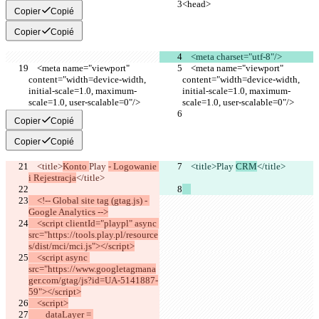
<head>
<head>
Copier
Copié
Copier
Copié
    <meta charset="utf-8"/>
    <meta name="viewport" 
    <meta name="viewport" 
content="width=device-width, 
content="width=device-width, 
initial-scale=1.0, maximum-
initial-scale=1.0, maximum-
scale=1.0, user-scalable=0"/>
scale=1.0, user-scalable=0"/>
Copier
Copié
Copier
Copié
    <title>
Konto 
Play 
- Logowanie 
    <title>
Play 
CRM
</title>
i Rejestracja
</title>
    <!-- Global site tag (gtag.js) - 
Google Analytics -->
    <script clientId="playpl" async 
src="https://tools.play.pl/resource
s/dist/mci/mci.js"></script>
    <script async 
src="https://www.googletagmana
ger.com/gtag/js?id=UA-5141887-
59"></script>
    <script>
        dataLayer = 