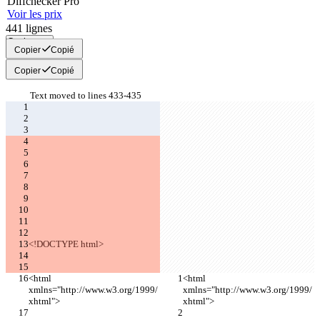
Diff
checker
Pro
Voir les prix
441
lignes
Copier tout
Copier
Copié
Copier
Copié
Text moved to lines 433-435
<!DOCTYPE html>
<html 
<html 
xmlns="http://www.w3.org/1999/
xmlns="http://www.w3.org/1999/
xhtml">
xhtml">