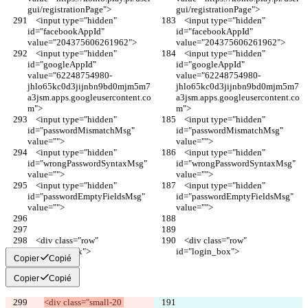
gui/registrationPage">
gui/registrationPage">
    <input type="hidden" 
    <input type="hidden" 
id="facebookAppId"  
id="facebookAppId"  
value="204375606261962">
value="204375606261962">
    <input type="hidden" 
    <input type="hidden" 
id="googleAppId"  
id="googleAppId"  
value="62248754980-
value="62248754980-
jhlo65kc0d3jijnbn9bd0mjm5m7
jhlo65kc0d3jijnbn9bd0mjm5m7
a3jsm.apps.googleusercontent.co
a3jsm.apps.googleusercontent.co
m">
m">
    <input type="hidden" 
    <input type="hidden" 
id="passwordMismatchMsg" 
id="passwordMismatchMsg" 
value="">
value="">
    <input type="hidden" 
    <input type="hidden" 
id="wrongPasswordSyntaxMsg" 
id="wrongPasswordSyntaxMsg" 
value="">
value="">
    <input type="hidden" 
    <input type="hidden" 
id="passwordEmptyFieldsMsg" 
id="passwordEmptyFieldsMsg" 
value="">
value="">
    <div class="row" 
    <div class="row" 
id="login_box">
id="login_box">
Copier
Copié
Copier
Copié
<div class="small-20 