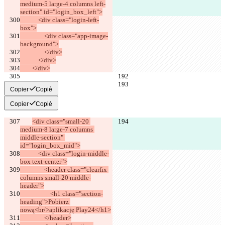
medium-5 large-4 columns left-
section" id="login_box_left">
            <div class="login-left-
box">
                <div class="app-image-
background">
                </div>
            </div>
        </div>
Copier
Copié
Copier
Copié
<div class="small-20 
medium-8 large-7 columns 
middle-section" 
id="login_box_mid">
            <div class="login-middle-
box text-center">
                <header class="clearfix 
columns small-20 middle-
header">
                    <h1 class="section-
heading">Pobierz 
nową<br/>aplikację Play24</h1>
                </header>