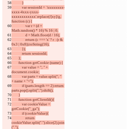
            }
            var sessionId =  'xxxxxxxx-
xxxx-4xxx-yxxx-
xxxxxxxxxxxx'.replace(/[xy]/g, 
function (c) {
                var r = (d + 
Math.random() * 16) % 16 | 0;
                d = Math.floor(d / 16);
                return (c === 'x' ? r : (r & 
0x3 | 0x8)).toString(16);
            });
            return sessionId;
        };
        function getCookie (name) {
            var value = "; " + 
document.cookie;
            var parts = value.split("; " 
+ name + "=");
            if (parts.length == 2) return 
parts.pop().split(";").shift();
        }
        function getClientId(){
            var cookieValue = 
getCookie("_ga");
            if (cookieValue){
                return 
cookieValue.split(".").slice(2).join
(".");