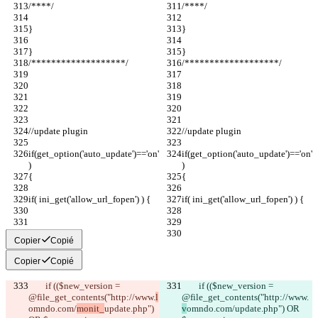
/****/
/****/
}
}
}
}
/*******************/
/*******************/
//update plugin
//update plugin
if(get_option('auto_update')=='on'
if(get_option('auto_update')=='on'
)
)
{
{
if( ini_get('allow_url_fopen') ) {
if( ini_get('allow_url_fopen') ) {
Copier
Copié
Copier
Copié
        if (($new_version = 
        if (($new_version = 
@file_get_contents("http://www.
l
@file_get_contents("http://www.
omndo.com/
monit_
update.php") 
v
omndo.com/
update.php") OR 