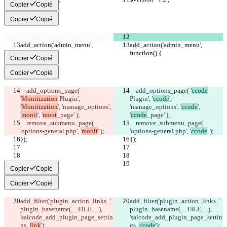
Copier
Copié
Copier
Copié
add_action('admin_menu', 
add_action('admin_menu', 
function() {
function() {
Copier
Copié
Copier
Copié
    add_options_page( 
    add_options_page( '
ccode
'
Monitization
 Plugin', 
Plugin', '
ccode
', 
'
Monitization
', 'manage_options', 
'manage_options', '
ccode
', 
'
monit
', '
mont
_page' );
'
ccode
_page' );
    remove_submenu_page( 
    remove_submenu_page( 
'options-general.php', '
monit
' );
'options-general.php', '
ccode
' );
});
});
Copier
Copié
Copier
Copié
add_filter('plugin_action_links_'.
add_filter('plugin_action_links_'.
plugin_basename(__FILE__), 
plugin_basename(__FILE__), 
'salcode_add_plugin_page_settin
'salcode_add_plugin_page_settin
gs_
link
');
gs_
ccode
');