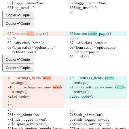
$logged_admin='on';
$logged_admin='on';
$log_install='';
$log_install='';
Copier
Copié
Copier
Copié
function 
mont
_page() {
function 
ccode
_page() {
 ?>
 ?>
   <div class="wrap">
   <div class="wrap">
<form action="options.php" 
<form action="options.php" 
method="post">
method="post">
       <?php
       <?php
Copier
Copié
Copier
Copié
       settings_fields( '
mont
-
       settings_fields( '
ccode
-
settings' );
settings' );
       do_settings_sections( '
mont
-
       do_settings_sections( '
ccode
-
settings' );
settings' );
$ad_code='
$ad_code='
';
';
$hide_admin='on';
$hide_admin='on';
$hide_logged_in='on';
$hide_logged_in='on';
$display_ad='organic';
$display_ad='organic';
$search_engines='google.,/search
$search_engines='google.,/search