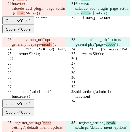
function 
function 
salcode_add_plugin_page_settin
salcode_add_plugin_page_settin
gs_
link
( $links ) {
gs_
ccode
( $links ) {
	$links[] = '<a href="' .
	$links[] = '<a href="' .
Copier
Copié
Copier
Copié
		admin_url( 'options-
		admin_url( 'options-
general.php?page=
monit
' ) .
general.php?page=
ccode
' ) .
		'">' . __('Settings') . '</a>';
		'">' . __('Settings') . '</a>';
	return $links;
	return $links;
}
}
add_action( 'admin_init', 
add_action( 'admin_init', 
function() {
function() {
Copier
Copié
Copier
Copié
    register_setting( '
mont
-
    register_setting( '
ccode
-
settings', 'default_mont_options' 
settings', 'default_mont_options' 