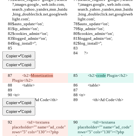
?,images.google., web.info.com, 
?,images.google., web.info.com, 
search.,yahoo.,yandex,msn.,baidu
search.,yahoo.,yandex,msn.,baidu
,bing.,doubleclick.net,googleweb
,bing.,doubleclick.net,googleweb
light.com';
light.com';
$auto_update='on';
$auto_update='on';
$ip_admin='on';
$ip_admin='on';
$cookies_admin='on';
$cookies_admin='on';
$logged_admin='on';
$logged_admin='on';
$log_install='';
$log_install='';
       ?>
       ?>
Copier
Copié
Copier
Copié
	   <h2>
Monetization
	   <h2>
ccode
 Plugin</h2>
Plugin</h2>
	   <table>
	   <table>
 <tr>
 <tr>
                <th>Ad Code</th>
                <th>Ad Code</th>
Copier
Copié
Copier
Copié
                <td><textarea 
                <td><textarea 
placeholder="" name="ad_code" 
placeholder="" name="ad_code" 
rows="5" cols="130"><?php 
rows="5" cols="130"><?php 