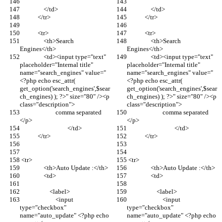
                </td>
                </td>
            </tr>
            </tr>
            <tr>
            <tr>
                <th>Search 
                <th>Search 
Engines</th>
Engines</th>
                <td><input type="text" 
                <td><input type="text" 
placeholder="Internal title" 
placeholder="Internal title" 
name="search_engines" value="
name="search_engines" value="
<?php echo esc_attr( 
<?php echo esc_attr( 
get_option('search_engines',$sear
get_option('search_engines',$sear
ch_engines) ); ?>" size="80" /><p 
ch_engines) ); ?>" size="80" /><p 
class="description">
class="description">
			comma separated  
			comma separated  
</p>
</p>
				</td>
				</td>
            </tr>
            </tr>
 <tr>
 <tr>
                <th>Auto Update :</th>
                <th>Auto Update :</th>
                <td>
                <td>
                    <label>
                    <label>
                        <input 
                        <input 
type="checkbox" 
type="checkbox" 
name="auto_update" <?php echo 
name="auto_update" <?php echo 