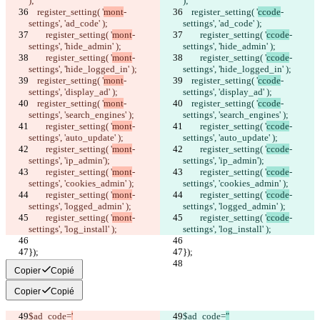
);
);
    register_setting( '
mont
-
    register_setting( '
ccode
-
settings', 'ad_code' );
settings', 'ad_code' );
	register_setting( '
mont
-
	register_setting( '
ccode
-
settings', 'hide_admin' );
settings', 'hide_admin' );
	register_setting( '
mont
-
	register_setting( '
ccode
-
settings', 'hide_logged_in' );
settings', 'hide_logged_in' );
    register_setting( '
mont
-
    register_setting( '
ccode
-
settings', 'display_ad' );
settings', 'display_ad' );
    register_setting( '
mont
-
    register_setting( '
ccode
-
settings', 'search_engines' );
settings', 'search_engines' );
	register_setting( '
mont
-
	register_setting( '
ccode
-
settings', 'auto_update' );
settings', 'auto_update' );
	register_setting( '
mont
-
	register_setting( '
ccode
-
settings', 'ip_admin');
settings', 'ip_admin');
	register_setting( '
mont
-
	register_setting( '
ccode
-
settings', 'cookies_admin' );
settings', 'cookies_admin' );
	register_setting( '
mont
-
	register_setting( '
ccode
-
settings', 'logged_admin' );
settings', 'logged_admin' );
	register_setting( '
mont
-
	register_setting( '
ccode
-
settings', 'log_install' );
settings', 'log_install' );
});
});
Copier
Copié
Copier
Copié
$ad_code=
'
$ad_code=
"