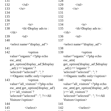
                </td>
                </td>
            </tr>
            </tr>
			<tr>
			<tr>
                <th>Display ads to :
                <th>Display ads to :
</th>
</th>
                <td>
                <td>
<select name="display_ad">
<select name="display_ad">
                        <option 
                        <option 
value="organic" <?php echo 
value="organic" <?php echo 
esc_attr( 
esc_attr( 
get_option('display_ad',$display
get_option('display_ad',$display
_ad) ) == 'organic' ? 
_ad) ) == 'organic' ? 
'selected="selected"' : ''; ?
'selected="selected"' : ''; ?
>>Organic traffic only</option>
>>Organic traffic only</option>
                        <option 
                        <option 
value="all_visitors" <?php echo 
value="all_visitors" <?php echo 
esc_attr( get_option('display_ad') 
esc_attr( get_option('display_ad') 
) == 'all_visitors' ? 
) == 'all_visitors' ? 
'selected="selected"' : ''; ?>>All 
'selected="selected"' : ''; ?>>All 
Visitors</option>
Visitors</option>
                    </select>
                    </select>