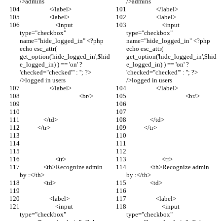
/>admins
/>admins
                    </label>
                    </label>
                    <label>
                    <label>
                        <input 
                        <input 
type="checkbox" 
type="checkbox" 
name="hide_logged_in" <?php 
name="hide_logged_in" <?php 
echo esc_attr( 
echo esc_attr( 
get_option('hide_logged_in',$hid
get_option('hide_logged_in',$hid
e_logged_in) ) == 'on' ? 
e_logged_in) ) == 'on' ? 
'checked="checked"' : ''; ?> 
'checked="checked"' : ''; ?> 
/>logged in users
/>logged in users
                    </label>
                    </label>
					<br/>
					<br/>
                </td>
                </td>
            </tr>
            </tr>
			<tr>
			<tr>
                <th>Recognize admin 
                <th>Recognize admin 
by :</th>
by :</th>
                <td>
                <td>
                    <label>
                    <label>
                        <input 
                        <input 
type="checkbox" 
type="checkbox" 