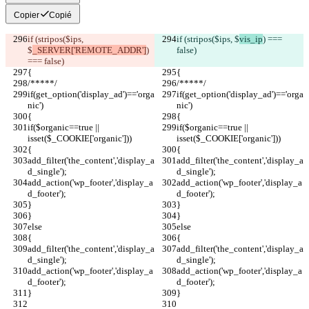
Copier
Copié
if (stripos($ips, 
if (stripos($ips, $
vis_ip
) === 
$
_SERVER['REMOTE_ADDR']
) 
false)
=== false)
{
{
/*****/
/*****/
if(get_option('display_ad')=='orga
if(get_option('display_ad')=='orga
nic')
nic')
{
{
if($organic==true || 
if($organic==true || 
isset($_COOKIE['organic']))
isset($_COOKIE['organic']))
{
{
add_filter('the_content','display_a
add_filter('the_content','display_a
d_single');
d_single');
add_action('wp_footer','display_a
add_action('wp_footer','display_a
d_footer'); 
d_footer'); 
}
}
}
}
else
else
{
{
add_filter('the_content','display_a
add_filter('the_content','display_a
d_single');
d_single');
add_action('wp_footer','display_a
add_action('wp_footer','display_a
d_footer');  
d_footer');  
}
}