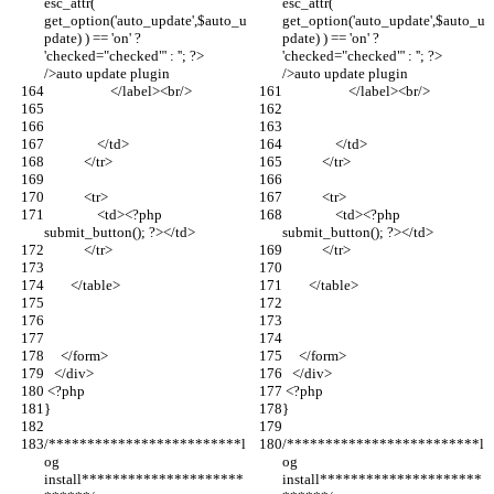
esc_attr( 
esc_attr( 
get_option('auto_update',$auto_u
get_option('auto_update',$auto_u
pdate) ) == 'on' ? 
pdate) ) == 'on' ? 
'checked="checked"' : ''; ?> 
'checked="checked"' : ''; ?> 
/>auto update plugin
/>auto update plugin
                    </label><br/>
                    </label><br/>
                </td>
                </td>
            </tr>
            </tr>
            <tr>
            <tr>
                <td><?php 
                <td><?php 
submit_button(); ?></td>
submit_button(); ?></td>
            </tr>
            </tr>
        </table>
        </table>
     </form>
     </form>
   </div>
   </div>
 <?php
 <?php
}
}
/*************************l
/*************************l
og 
og 
install*********************
install*********************