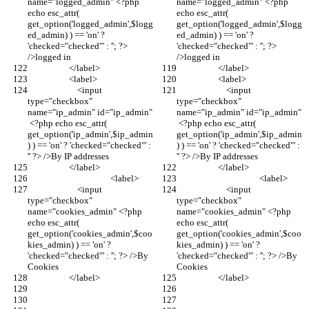
name="logged_admin" <?php 
name="logged_admin" <?php 
echo esc_attr( 
echo esc_attr( 
get_option('logged_admin',$logg
get_option('logged_admin',$logg
ed_admin) ) == 'on' ? 
ed_admin) ) == 'on' ? 
'checked="checked"' : ''; ?> 
'checked="checked"' : ''; ?> 
/>logged in
/>logged in
                    </label>
                    </label>
                    <label>
                    <label>
                        <input 
                        <input 
type="checkbox" 
type="checkbox" 
name="ip_admin" id="ip_admin" 
name="ip_admin" id="ip_admin" 
 <?php echo esc_attr( 
 <?php echo esc_attr( 
get_option('ip_admin',$ip_admin
get_option('ip_admin',$ip_admin
) ) == 'on' ? 'checked="checked"' : 
) ) == 'on' ? 'checked="checked"' : 
'' ?> />By IP addresses
'' ?> />By IP addresses
                    </label>
                    </label>
                                        <label>
                                        <label>
                        <input 
                        <input 
type="checkbox" 
type="checkbox" 
name="cookies_admin" <?php 
name="cookies_admin" <?php 
echo esc_attr( 
echo esc_attr( 
get_option('cookies_admin',$coo
get_option('cookies_admin',$coo
kies_admin) ) == 'on' ? 
kies_admin) ) == 'on' ? 
'checked="checked"' : ''; ?> />By 
'checked="checked"' : ''; ?> />By 
Cookies
Cookies
                    </label>
                    </label>