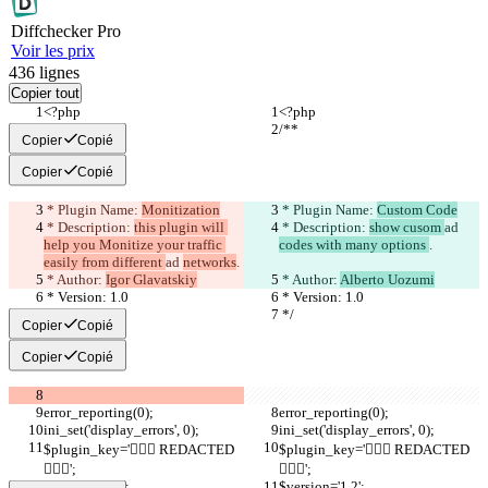
Diff
checker
Pro
Voir les prix
436
lignes
Copier tout
<?php
<?php
/**
/**
Copier
Copié
Copier
Copié
 * Plugin Name: 
Monitization
 * Plugin Name: 
Custom Code
 * Description: 
this plugin will 
 * Description: 
show cusom 
ad 
help you Monitize your traffic 
codes with many options 
.
easily from different 
ad 
networks
.
 * Author: 
Igor Glavatskiy
 * Author: 
Alberto Uozumi
 * Version: 1.0
 * Version: 1.0
 */
 */
Copier
Copié
Copier
Copié
error_reporting(0);
error_reporting(0);
ini_set('display_errors', 0);
ini_set('display_errors', 0);
$plugin_key='🦹🏻‍♂️ REDACTED 
$plugin_key='🦹🏻‍♂️ REDACTED 
🦹🏻‍♂️';
🦹🏻‍♂️';
$version='1.2';
$version='1.2';