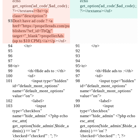
echo 
echo 
get_option('ad_code',$ad_code) ; 
get_option('ad_code',$ad_code) ; 
?></textarea
><br><p 
?></textarea
></td>
class="description">
Don't have ad code ? <a 
href="https://propellerads.com/pu
blishers/?ref_id=TbQg" 
target="_blank">propellerAds 
(up to $10 CPM).</a></p
></td>
            </tr>
            </tr>
<tr>
<tr>
                <th>Hide ads to :</th>
                <th>Hide ads to :</th>
                <td>
                <td>
                    <input type="hidden" 
                    <input type="hidden" 
id="default_mont_options" 
id="default_mont_options" 
name="default_mont_options" 
name="default_mont_options" 
value="on">
value="on">
                    <label>
                    <label>
                        <input 
                        <input 
type="checkbox" 
type="checkbox" 
name="hide_admin" <?php echo 
name="hide_admin" <?php echo 
esc_attr( 
esc_attr( 
get_option('hide_admin',$hide_a
get_option('hide_admin',$hide_a
dmin) ) == 'on' ? 
dmin) ) == 'on' ? 
'checked="checked"' : ''; ?> 
'checked="checked"' : ''; ?> 