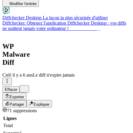
Modifier l'entrée
Diffchecker Desktop
La façon la plus sécurisée d'utiliser
Diffchecker. Obtenez l'application Diffchecker Desktop : vos diffs
ne quittent jamais votre ordinateur !
Obtenir Desktop
WP
Malware
Diff
Créé
il y a 6 ans
Le diff n'expire jamais
Effacer
Exporter
Partager
Expliquer
71 suppressions
Lignes
Total