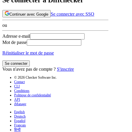
Se connecter avec SSO
Continuer avec Google
ou
Adresse e-mail
Mot de passe
Réinitialiser le mot de passe
Se connecter
Vous n'avez pas de compte ?
S'inscrire
© 2026 Checker Software Inc.
Contact
CLI
Conditions
Politique de confidentialité
API
iManage
English
Deutsch
Español
Français
हिन्दी