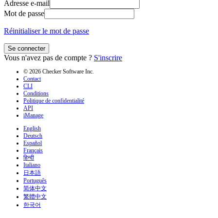
Adresse e-mail
Mot de passe
Réinitialiser le mot de passe
Se connecter
Vous n'avez pas de compte ?
S'inscrire
© 2026 Checker Software Inc.
Contact
CLI
Conditions
Politique de confidentialité
API
iManage
English
Deutsch
Español
Français
हिन्दी
Italiano
日本語
Português
简体中文
繁體中文
한국어