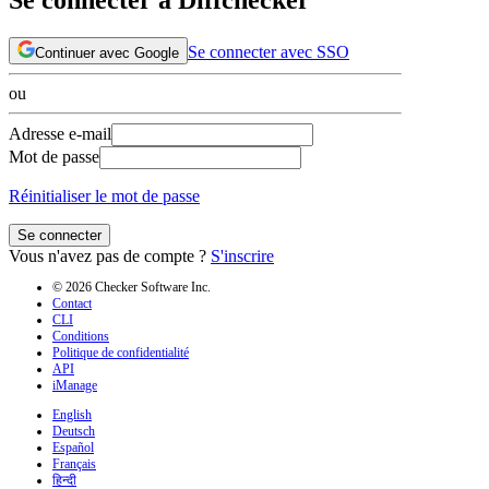
Se connecter avec SSO
Continuer avec Google
ou
Adresse e-mail
Mot de passe
Réinitialiser le mot de passe
Se connecter
Vous n'avez pas de compte ?
S'inscrire
© 2026 Checker Software Inc.
Contact
CLI
Conditions
Politique de confidentialité
API
iManage
English
Deutsch
Español
Français
हिन्दी