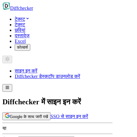
Diff
checker
टेक्स्ट
टेक्स्ट
छवियां
दस्तावेज़
Excel
फ़ोल्डर्स
साइन इन करें
Diffchecker डेस्कटॉप डाउनलोड करें
Diffchecker में साइन इन करें
SSO से साइन इन करें
Google के साथ जारी रखें
या