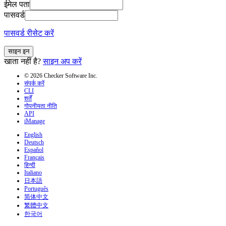
ईमेल पता
पासवर्ड
पासवर्ड रीसेट करें
साइन इन
खाता नहीं है?
साइन अप करें
© 2026 Checker Software Inc.
संपर्क करें
CLI
शर्तें
गोपनीयता नीति
API
iManage
English
Deutsch
Español
Français
हिन्दी
Italiano
日本語
Português
简体中文
繁體中文
한국어