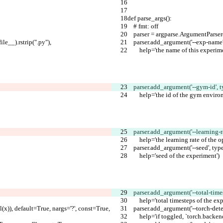
def parse_args():
    # fmt: off
    parser = argparse.ArgumentParser
ile__).rstrip(".py"),
    parser.add_argument('--exp-nam
        help='the name of this experim
    parser.add_argument('--gym-id', 
        help='the id of the gym envir
    parser.add_argument('--learning-
        help='the learning rate of the
    parser.add_argument('--seed', ty
        help='seed of the experiment')
    parser.add_argument('--total-tim
        help='total timesteps of the e
l(x)), default=True, nargs='?', const=True,
    parser.add_argument('--torch-d
        help='if toggled, `torch.ba