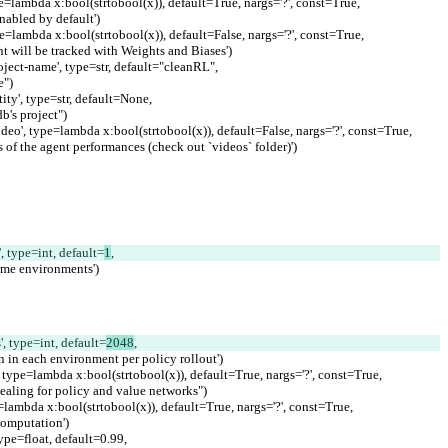
type=lambda x:bool(strtobool(x)), default=True, nargs='?', const=True,
be enabled by default')
type=lambda x:bool(strtobool(x)), default=False, nargs='?', const=True,
eriment will be tracked with Weights and Biases')
roject-name', type=str, default="cleanRL",
e")
tity', type=str, default=None,
ndb's project")
-video', type=lambda x:bool(strtobool(x)), default=False, nargs='?', const=True,
ideos of the agent performances (check out `videos` folder)')
', type=int, default=
1
,
l game environments')
s', type=int, default=
2048
,
to run in each environment per policy rollout')
lr', type=lambda x:bool(strtobool(x)), default=True, nargs='?', const=True,
 annealing for policy and value networks")
ype=lambda x:bool(strtobool(x)), default=True, nargs='?', const=True,
e computation')
type=float, default=0.99,