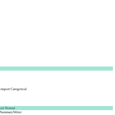
l import Categorical
port Normal
t SummaryWriter