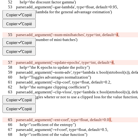
        help='the discount factor gamma')
    parser.add_argument('--gae-lambda', type=float, default=0.95,
        help='the lambda for the general advantage estimation')
Copier
Copié
Copier
Copié
    parser.add_argument('--num-minibatches', type=int, default=
4
,
        help='the number of mini-batches')
Copier
Copié
Copier
Copié
    parser.add_argument('--update-epochs', type=int, default=
4
,
        help="the K epochs to update the policy")
    parser.add_argument('--norm-adv', type=lambda x:bool(strtobool(x)), def
        help="Toggles advantages normalization")
    parser.add_argument('--clip-coef', type=float, default=0.2,
        help="the surrogate clipping coefficient")
    parser.add_argument('--clip-vloss', type=lambda x:bool(strtobool(x)), de
        help='Toggles wheter or not to use a clipped loss for the value function
Copier
Copié
Copier
Copié
    parser.add_argument('--ent-coef', type=float, default=0.0
1
,
        help="coefficient of the entropy")
    parser.add_argument('--vf-coef', type=float, default=0.5,
        help="coefficient of the value function")