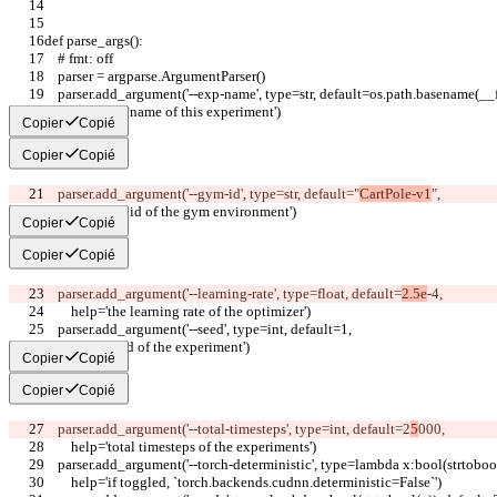
def parse_args():
    # fmt: off
    parser = argparse.ArgumentParser()
    parser.add_argument('--exp-name', type=str, default=os.path.basename(__f
        help='the name of this experiment')
Copier
Copié
Copier
Copié
    parser.add_argument('--gym-id', type=str, default="
CartPole-v1
",
        help='the id of the gym environment')
Copier
Copié
Copier
Copié
    parser.add_argument('--learning-rate', type=float, default=
2.5e
-4,
        help='the learning rate of the optimizer')
    parser.add_argument('--seed', type=int, default=1,
        help='seed of the experiment')
Copier
Copié
Copier
Copié
    parser.add_argument('--total-timesteps', type=int, default=2
5
000,
        help='total timesteps of the experiments')
    parser.add_argument('--torch-deterministic', type=lambda x:bool(strtoboo
        help='if toggled, `torch.backends.cudnn.deterministic=False`')