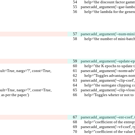
        help='the discount factor gam
    parser.add_argument('--gae-lamb
        help='the lambda for the ge
    parser.add_argument('--num-min
        help='the number of mini-batc
    parser.add_argument('--update-e
        help="the K epochs to update
ault=True, nargs='?', const=True,
    parser.add_argument('--norm-ad
        help="Toggles advantages n
    parser.add_argument('--clip-coef
        help="the surrogate clipping 
fault=True, nargs='?', const=True,
    parser.add_argument('--clip-vl
, as per the paper.')
        help='Toggles wheter or not
    parser.add_argument('--ent-coef'
        help="coefficient of the entro
    parser.add_argument('--vf-coef',
        help="coefficient of the valu