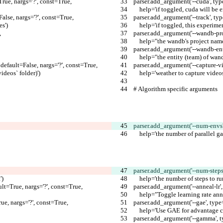
True, nargs='?', const=True,
    parser.add_argument('--cuda', 
        help='if toggled, cuda will 
False, nargs='?', const=True,
    parser.add_argument('--track', 
es')
        help='if toggled, this exp
,
    parser.add_argument('--wandb-p
        help="the wandb's project nam
    parser.add_argument('--wandb-en
        help="the entity (team) of wa
 default=False, nargs='?', const=True,
    parser.add_argument('--capture
videos` folder)')
        help='weather to capture v
    # Algorithm specific arguments
    parser.add_argument('--num-envs
        help='the number of paralle
    parser.add_argument('--num-step
')
        help='the number of steps 
ault=True, nargs='?', const=True,
    parser.add_argument('--anneal-
        help="Toggle learning rate
rue, nargs='?', const=True,
    parser.add_argument('--gae', t
        help='Use GAE for advantag
    parser.add_argument('--gamma', 