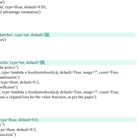
ma')
da', type=float, default=0.95,
neral advantage estimation')
ibatches', type=int, default=
32
,
hes')
pochs', type=int, default=
10
,
 the policy")
v', type=lambda x:bool(strtobool(x)), default=True, nargs='?', const=True,
ormalization")
', type=float, default=0.2,
coefficient")
oss', type=lambda x:bool(strtobool(x)), default=True, nargs='?', const=True,
 to use a clipped loss for the value function, as per the paper.')
, type=float, default=0.0
,
py")
 type=float, default=0.5,
e function")