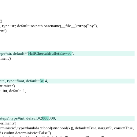
()
e', type=str, default=os.path.basename(__file__).rstrip(".py"),
ent')
type=str, default="
HalfCheetahBulletEnv-v0
",
onment')
rate', type=float, default=
3e
-4,
 optimizer')
pe=int, default=1,
esteps', type=int, default=2
000
000,
xperiments')
eterministic', type=lambda x:bool(strtobool(x)), default=True, nargs='?', const=True,
ckends.cudnn.deterministic=False`')