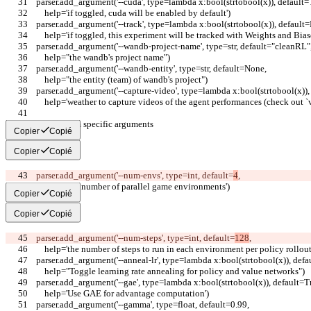
    parser.add_argument('--cuda', type=lambda x:bool(strtobool(x)), default=
        help='if toggled, cuda will be enabled by default')
    parser.add_argument('--track', type=lambda x:bool(strtobool(x)), default=
        help='if toggled, this experiment will be tracked with Weights and Bias
    parser.add_argument('--wandb-project-name', type=str, default="cleanRL"
        help="the wandb's project name")
    parser.add_argument('--wandb-entity', type=str, default=None,
        help="the entity (team) of wandb's project")
    parser.add_argument('--capture-video', type=lambda x:bool(strtobool(x)),
        help='weather to capture videos of the agent performances (check out `
    # Algorithm specific arguments
Copier
Copié
Copier
Copié
    parser.add_argument('--num-envs', type=int, default=
4
,
        help='the number of parallel game environments')
Copier
Copié
Copier
Copié
    parser.add_argument('--num-steps', type=int, default=
128
,
        help='the number of steps to run in each environment per policy rollout
    parser.add_argument('--anneal-lr', type=lambda x:bool(strtobool(x)), def
        help="Toggle learning rate annealing for policy and value networks")
    parser.add_argument('--gae', type=lambda x:bool(strtobool(x)), default=T
        help='Use GAE for advantage computation')
    parser.add_argument('--gamma', type=float, default=0.99,