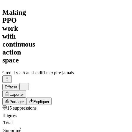
Making
PPO
work
with
continuous
action
space
Créé
il y a 5 ans
Le diff n'expire jamais
Effacer
Exporter
Partager
Expliquer
15 suppressions
Lignes
Total
Supprimé