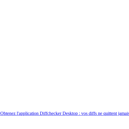
. Obtenez l'application Diffchecker Desktop : vos diffs ne quittent jamais