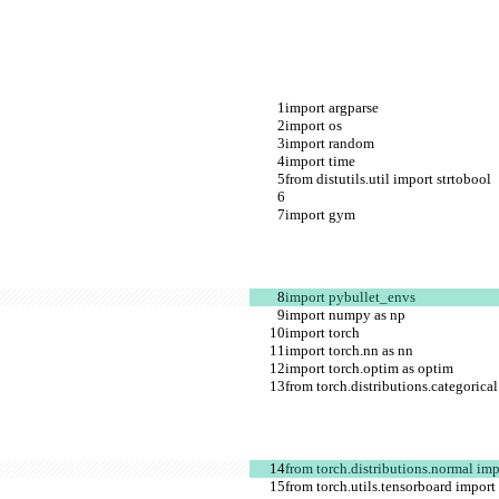
import argparse
import os
import random
import time
from distutils.util import strtobool
import gym
import pybullet_envs
import numpy as np
import torch
import torch.nn as nn
import torch.optim as optim
from torch.distributions.categorica
from torch.distributions.normal im
from torch.utils.tensorboard impor