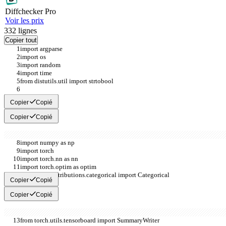
Diff
checker
Pro
Voir les prix
332
lignes
Copier tout
import argparse
import os
import random
import time
from distutils.util import strtobool
import gym
Copier
Copié
Copier
Copié
import numpy as np
import torch
import torch.nn as nn
import torch.optim as optim
from torch.distributions.categorical import Categorical
Copier
Copié
Copier
Copié
from torch.utils.tensorboard import SummaryWriter