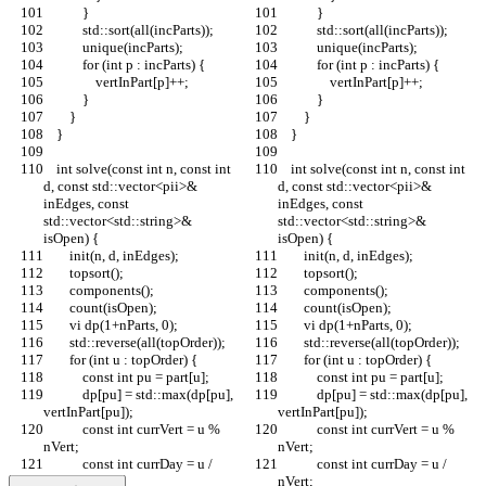
            }
            }
            std::sort(all(incParts));
            std::sort(all(incParts));
            unique(incParts);
            unique(incParts);
            for (int p : incParts) {
            for (int p : incParts) {
                vertInPart[p]++;
                vertInPart[p]++;
            }
            }
        }
        }
    }
    }
    int solve(const int n, const int 
    int solve(const int n, const int 
d, const std::vector<pii>& 
d, const std::vector<pii>& 
inEdges, const 
inEdges, const 
std::vector<std::string>& 
std::vector<std::string>& 
isOpen) {
isOpen) {
        init(n, d, inEdges);
        init(n, d, inEdges);
        topsort();
        topsort();
        components();
        components();
        count(isOpen);
        count(isOpen);
        vi dp(1+nParts, 0);
        vi dp(1+nParts, 0);
        std::reverse(all(topOrder));
        std::reverse(all(topOrder));
        for (int u : topOrder) {
        for (int u : topOrder) {
            const int pu = part[u];
            const int pu = part[u];
            dp[pu] = std::max(dp[pu], 
            dp[pu] = std::max(dp[pu], 
vertInPart[pu]);
vertInPart[pu]);
            const int currVert = u % 
            const int currVert = u % 
nVert;
nVert;
            const int currDay = u / 
            const int currDay = u / 
nVert;
nVert;