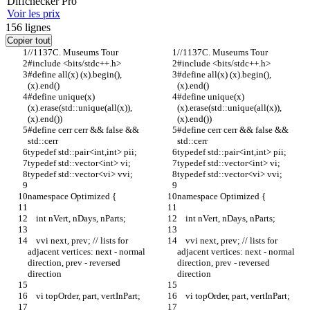
Diff
checker
Pro
Voir les prix
156
lignes
Copier tout
//1137C. Museums Tour
//1137C. Museums Tour
#include <bits/stdc++.h>
#include <bits/stdc++.h>
#define all(x) (x).begin(), 
#define all(x) (x).begin(), 
(x).end()
(x).end()
#define unique(x) 
#define unique(x) 
(x).erase(std::unique(all(x)), 
(x).erase(std::unique(all(x)), 
(x).end())
(x).end())
#define cerr cerr && false && 
#define cerr cerr && false && 
std::cerr
std::cerr
typedef std::pair<int,int> pii;
typedef std::pair<int,int> pii;
typedef std::vector<int> vi;
typedef std::vector<int> vi;
typedef std::vector<vi> vvi;
typedef std::vector<vi> vvi;
namespace Optimized {
namespace Optimized {
    int nVert, nDays, nParts;
    int nVert, nDays, nParts;
    vvi next, prev; // lists for 
    vvi next, prev; // lists for 
adjacent vertices: next - normal 
adjacent vertices: next - normal 
direction, prev - reversed 
direction, prev - reversed 
direction
direction
    vi topOrder, part, vertInPart;
    vi topOrder, part, vertInPart;