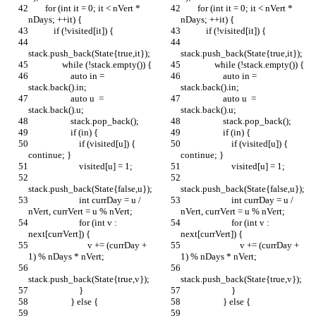
        for (int it = 0; it < nVert * 
        for (int it = 0; it < nVert * 
nDays; ++it) {
nDays; ++it) {
            if (!visited[it]) {
            if (!visited[it]) {
stack.push_back(State{true,it});
stack.push_back(State{true,it});
                while (!stack.empty()) {
                while (!stack.empty()) {
                    auto in = 
                    auto in = 
stack.back().in;
stack.back().in;
                    auto u  = 
                    auto u  = 
stack.back().u;
stack.back().u;
                    stack.pop_back();
                    stack.pop_back();
                    if (in) {
                    if (in) {
                        if (visited[u]) { 
                        if (visited[u]) { 
continue; }
continue; }
                        visited[u] = 1;
                        visited[u] = 1;
stack.push_back(State{false,u});
stack.push_back(State{false,u});
                        int currDay = u / 
                        int currDay = u / 
nVert, currVert = u % nVert;
nVert, currVert = u % nVert;
                        for (int v : 
                        for (int v : 
next[currVert]) {
next[currVert]) {
                            v += (currDay + 
                            v += (currDay + 
1) % nDays * nVert;
1) % nDays * nVert;
stack.push_back(State{true,v});
stack.push_back(State{true,v});
                        }
                        }
                    } else {
                    } else {