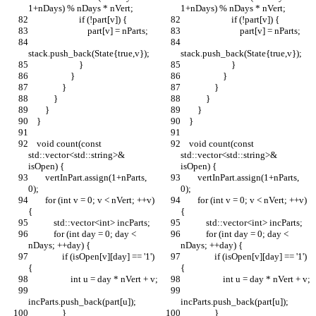
1+nDays) % nDays * nVert;
1+nDays) % nDays * nVert;
                        if (!part[v]) {
                        if (!part[v]) {
                            part[v] = nParts;
                            part[v] = nParts;
stack.push_back(State{true,v});
stack.push_back(State{true,v});
                        }
                        }
                    }
                    }
                }
                }
            }
            }
        }
        }
    }
    }
    void count(const 
    void count(const 
std::vector<std::string>& 
std::vector<std::string>& 
isOpen) {
isOpen) {
        vertInPart.assign(1+nParts, 
        vertInPart.assign(1+nParts, 
0);
0);
        for (int v = 0; v < nVert; ++v) 
        for (int v = 0; v < nVert; ++v) 
{
{
            std::vector<int> incParts;
            std::vector<int> incParts;
            for (int day = 0; day < 
            for (int day = 0; day < 
nDays; ++day) {
nDays; ++day) {
                if (isOpen[v][day] == '1') 
                if (isOpen[v][day] == '1') 
{
{
                    int u = day * nVert + v;
                    int u = day * nVert + v;
incParts.push_back(part[u]);
incParts.push_back(part[u]);
                }
                }