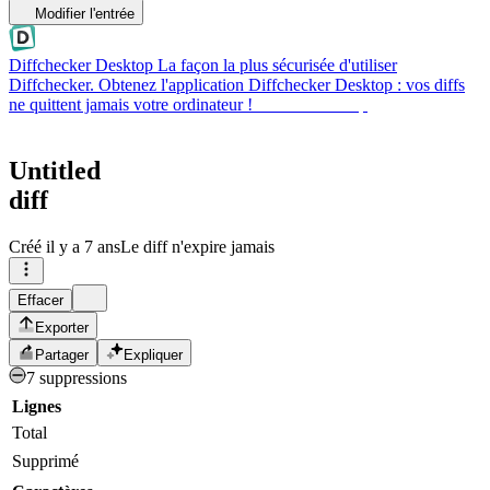
Modifier l'entrée
Diffchecker Desktop
La façon la plus sécurisée d'utiliser
Diffchecker. Obtenez l'application Diffchecker Desktop : vos diffs
ne quittent jamais votre ordinateur !
Obtenir Desktop
Untitled
diff
Créé
il y a 7 ans
Le diff n'expire jamais
Effacer
Exporter
Partager
Expliquer
7 suppressions
Lignes
Total
Supprimé