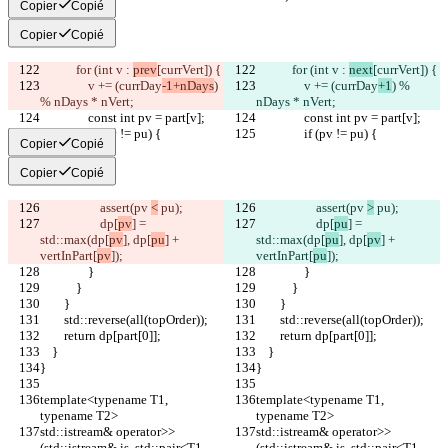
Copier
Copié
Copier
Copié
            for (int v : 
prev
[currVert]) {
            for (int v : 
next
[currVert]) {
                v += (currDay
-1+nDays
) 
                v += (currDay
+1
) % 
% nDays * nVert;
nDays * nVert;
                const int pv = part[v];
                const int pv = part[v];
                if (pv != pu) {
                if (pv != pu) {
Copier
Copié
Copier
Copié
                    assert(pv 
<
 pu);
                    assert(pv 
>
 pu);
                    dp[
pv
] = 
                    dp[
pu
] = 
std::max(dp[
pv
], dp[
pu
] + 
std::max(dp[
pu
], dp[
pv
] + 
vertInPart[
pv
]);
vertInPart[
pu
]);
                }
                }
            }
            }
        }
        }
        std::reverse(all(topOrder));
        std::reverse(all(topOrder));
        return dp[part[0]];
        return dp[part[0]];
    }
    }
}
}
template<typename T1, 
template<typename T1, 
typename T2>
typename T2>
std::istream& operator>>
std::istream& operator>>
(std::istream& is, std::pair<T1, 
(std::istream& is, std::pair<T1, 