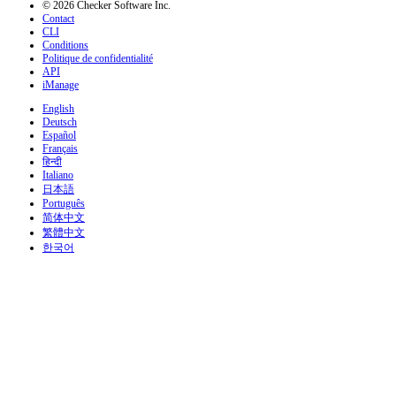
© 2026 Checker Software Inc.
Contact
CLI
Conditions
Politique de confidentialité
API
iManage
English
Deutsch
Español
Français
हिन्दी
Italiano
日本語
Português
简体中文
繁體中文
한국어