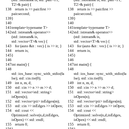
T2>& pair) {
T2>& pair) {
    return is >> pair.first >> 
    return is >> pair.first >> 
pair.second;
pair.second;
}
}
template<typename T>
template<typename T>
std::istream& operator>>
std::istream& operator>>
(std::istream& is, 
(std::istream& is, 
std::vector<T>& vec) {
std::vector<T>& vec) {
    for (auto &it : vec) { is >> it; }
    for (auto &it : vec) { is >> it; }
    return is;
    return is;
}
}
int main() {
int main() {
std::ios_base::sync_with_stdio(fa
std::ios_base::sync_with_stdio(fa
lse); std::cin.tie(0);
lse); std::cin.tie(0);
    int n, m, d;
    int n, m, d;
    std::cin >> n >> m >> d;
    std::cin >> n >> m >> d;
    std::vector<std::string> 
    std::vector<std::string> 
isOpen(n);
isOpen(n);
    std::vector<pii> inEdges(m);
    std::vector<pii> inEdges(m);
    std::cin >> inEdges >> isOpen;
    std::cin >> inEdges >> isOpen;
    std::cout << 
    std::cout << 
Optimized::solve(n,d,inEdges, 
Optimized::solve(n,d,inEdges, 
isOpen) << std::endl;
isOpen) << std::endl;
    return 0;
    return 0;
}
}