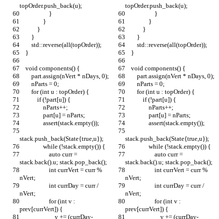
topOrder.push_back(u);
topOrder.push_back(u);
                    }
                    }
                }
                }
            }
            }
        }
        }
        std::reverse(all(topOrder));
        std::reverse(all(topOrder));
    }
    }
    void components() {
    void components() {
        part.assign(nVert * nDays, 0);
        part.assign(nVert * nDays, 0);
        nParts = 0;
        nParts = 0;
        for (int u : topOrder) {
        for (int u : topOrder) {
            if (!part[u]) {
            if (!part[u]) {
                nParts++;
                nParts++;
                part[u] = nParts;
                part[u] = nParts;
                assert(stack.empty());
                assert(stack.empty());
stack.push_back(State{true,u});
stack.push_back(State{true,u});
                while (!stack.empty()) {
                while (!stack.empty()) {
                    auto curr = 
                    auto curr = 
stack.back().u; stack.pop_back();
stack.back().u; stack.pop_back();
                    int currVert = curr % 
                    int currVert = curr % 
nVert;
nVert;
                    int currDay = curr / 
                    int currDay = curr / 
nVert;
nVert;
                    for (int v : 
                    for (int v : 
prev[currVert]) {
prev[currVert]) {
                        v += (currDay-
                        v += (currDay-