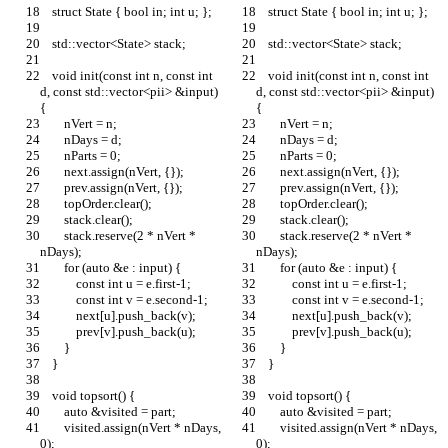
    struct State { bool in; int u; };
    struct State { bool in; int u; };
    std::vector<State> stack;
    std::vector<State> stack;
    void init(const int n, const int 
    void init(const int n, const int 
d, const std::vector<pii> &input) 
d, const std::vector<pii> &input) 
{
{
        nVert = n;
        nVert = n;
        nDays = d;
        nDays = d;
        nParts = 0;
        nParts = 0;
        next.assign(nVert, {});
        next.assign(nVert, {});
        prev.assign(nVert, {});
        prev.assign(nVert, {});
        topOrder.clear();
        topOrder.clear();
        stack.clear();
        stack.clear();
        stack.reserve(2 * nVert * 
        stack.reserve(2 * nVert * 
nDays);
nDays);
        for (auto &e : input) {
        for (auto &e : input) {
            const int u = e.first-1;
            const int u = e.first-1;
            const int v = e.second-1;
            const int v = e.second-1;
            next[u].push_back(v);
            next[u].push_back(v);
            prev[v].push_back(u);
            prev[v].push_back(u);
        }
        }
    }    
    }    
    void topsort() {
    void topsort() {
        auto &visited = part;
        auto &visited = part;
        visited.assign(nVert * nDays, 
        visited.assign(nVert * nDays, 
0);
0);