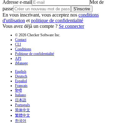
Adresse e-mail
Mot de
passe
S'inscrire
En vous inscrivant, vous acceptez nos
conditions
d'utilisation
et
politique de confidentialité
Vous avez déjà un compte ?
Se connecter
© 2026 Checker Software Inc.
Contact
CLI
Conditions
Politique de confidentialité
API
iManage
English
Deutsch
Español
Français
हिन्दी
Italiano
日本語
Português
简体中文
繁體中文
한국어