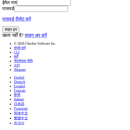
ईमेल पता
पासवर्ड
पासवर्ड रीसेट करें
साइन इन
खाता नहीं है?
साइन अप करें
© 2026 Checker Software Inc.
संपर्क करें
CLI
शर्तें
गोपनीयता नीति
API
iManage
English
Deutsch
Español
Français
हिन्दी
Italiano
日本語
Português
简体中文
繁體中文
한국어