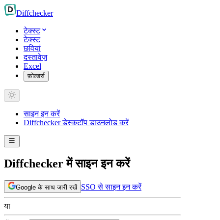
Diff
checker
टेक्स्ट
टेक्स्ट
छवियां
दस्तावेज़
Excel
फ़ोल्डर्स
साइन इन करें
Diffchecker डेस्कटॉप डाउनलोड करें
Diffchecker में साइन इन करें
SSO से साइन इन करें
Google के साथ जारी रखें
या