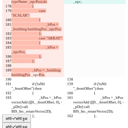
_npc
				case 
					_bPos = 
					_bPos = 
			_bPos = _building 
buildingPos
 _npc
Pos
			if (!isNil 
			if (!isNil 
				_bPos = _bPos 
				_bPos = _bPos 
vectorAdd ([[0, _frontOffset, 0], -
vectorAdd ([[0, _frontOffset, 0], -
_pDir] call 
_pDir] call 
कॉपी
कॉपी हुआ
कॉपी
कॉपी हुआ