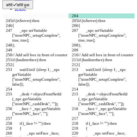
繁體中文
कॉपी
कॉपी हुआ
한국어
	_npc setVariable 
	_npc setVariable 
["storeNPC_setupComplete", 
["storeNPC_setupComplete", 
	waitUntil {sleep 1; _npc 
	waitUntil {sleep 1; _npc 
getVariable 
getVariable 
["storeNPC_setupComplete", 
["storeNPC_setupComplete", 
	_desk = objectFromNetId 
	_desk = objectFromNetId 
(_npc getVariable 
(_npc getVariable 
	_face = _npc getVariable 
	_face = _npc getVariable 