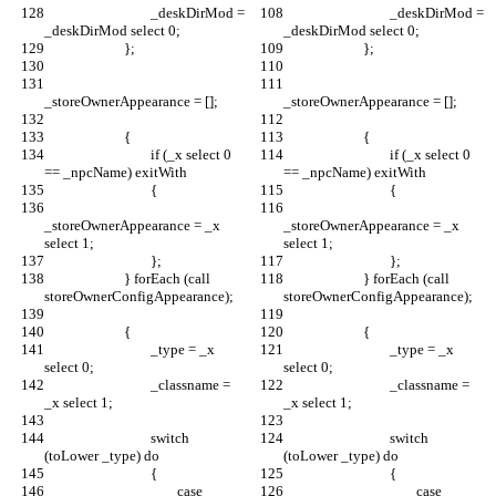
				_deskDirMod = 
				_deskDirMod = 
				if (_x select 0 
				if (_x select 0 
_storeOwnerAppearance = _x 
_storeOwnerAppearance = _x 
			} forEach (call 
			} forEach (call 
				_type = _x 
				_type = _x 
				_classname = 
				_classname = 
				switch 
				switch 
					case 
					case 