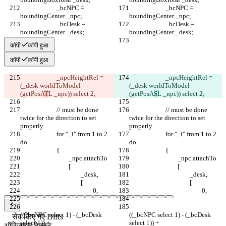
			_bcNPC = 
			_bcNPC = 
			_bcDesk = 
			_bcDesk = 
कॉपी
कॉपी हुआ
कॉपी
कॉपी हुआ
			_npcHeightRel = 
			_npcHeightRel = 
(_desk worldToModel 
(_desk worldToModel 
(getPosA
T
(getPosA
S
			// must be done 
			// must be done 
twice for the direction to set 
twice for the direction to set 
			for "_i" from 1 to 2 
			for "_i" from 1 to 2 
((_bcNPC select 1) - (_bcDesk 
((_bcNPC select 1) - (_bcDesk 
सेव किए गए Diffs
ऑरिजनल टेक्स्ट