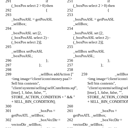
					if 
					if 
_boxPosASL = getPosASL 
_boxPosASL = getPosASL 
_boxPosASL set [2, 
_boxPosASL set [2, 
(_boxPosASL select 2) - 
(_boxPosASL select 2) - 
_sellBox setPosASL 
_sellBox setPosASL 
				_sellBox addAction ["
				_sellBox addAction ["
<img image='client\icons\money.paa'/> 
<img image='client\icons\
Sell bin contents", 
Sell bin contents", 
"client\systems\selling\sellCrateItems.sqf", 
"client\systems\selling\sel
[true], 1, false, false, "", 
[true], 1, false, false, "", 
STORE_ACTION_CONDITION + " && " 
STORE_ACTION_CONDITI
				_boxPos = 
				_boxPos = 
				_boxVecDir = 
				_boxVecDir = 