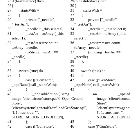
		private ["_needle", 
		private ["_needle", 
		_testArr = toArray (_this 
		_testArr = toArray (_this 
		_testArr resize count 
		_testArr resize count 
		(toString _testArr == 
		(toString _testArr == 
		case (["GenStore", 
		case (["GenStore", 
			_npc addAction ["<img 
			_npc addAction ["<img 
image='client\icons\store.paa'/> Open General 
image='client\icons\
Store", 
Store", 
"client\systems\generalStore\loadGenStore.sqf", 
"client\systems\gene
[], 1, true, true, "", 
[], 1, true, true, "", 
		case (["GunStore", 
		case (["GunStore", 