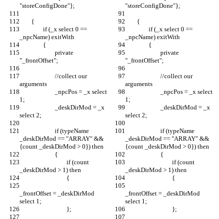
		if (_x select 0 == 
		if (_x select 0 == 
			private 
			private 
			//collect our 
			//collect our 
			_npcPos = _x select 
			_npcPos = _x select 
			_deskDirMod = _x 
			_deskDirMod = _x 
			if (typeName 
			if (typeName 
_deskDirMod == "ARRAY" && 
_deskDirMod == "ARRAY" && 
				if (count 
				if (count 
_frontOffset = _deskDirMod 
_frontOffset = _deskDirMod 