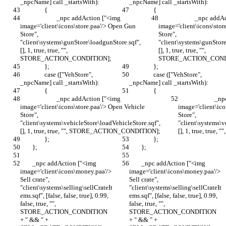
			_npc addAction ["<img 
			_npc addAction ["<img 
image='client\icons\store.paa'/> Open Gun 
image='client\icons\stor
Store", 
Store", 
"client\systems\gunStore\loadgunStore.sqf", 
"client\systems\gunStore
[], 1, true, true, "", 
[], 1, true, true, "", 
		case (["VehStore", 
		case (["VehStore", 
			_npc addAction ["<img 
			_npc addAction ["<img 
image='client\icons\store.paa'/> Open Vehicle 
image='client\ico
Store", 
Store", 
"client\systems\vehicleStore\loadVehicleStore.sqf", 
"client\systems\v
	_npc addAction ["<img 
	_npc addAction ["<img 
image='client\icons\money.paa'/> 
image='client\icons\money.paa'/> 
Sell crate", 
Sell crate", 
"client\systems\selling\sellCrateIt
"client\systems\selling\sellCrateIt
ems.sqf", [false, false, true], 0.99, 
ems.sqf", [false, false, true], 0.99, 
false, true, "", 
false, true, "", 
STORE_ACTION_CONDITION 
STORE_ACTION_CONDITION 
+ " && " + 
+ " && " + 