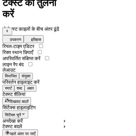
टेक्स्ट की तुलना
करें
दो टेक्स्ट फ़ाइलों के बीच अंतर ढूंढें
उपकरण
इतिहास
रियल-टाइम एडिटर
रिक्त स्थान छिपाएँ
अपरिवर्तित संक्षिप्त करें
लाइन रैप बंद
लेआउट
विभाजित
संयुक्त
परिवर्तन हाइलाइट करें
स्मार्ट
शब्द
अक्षर
टेक्स्ट शैलियां
दिखावट बदलें
सिंटैक्स हाइलाइटिंग
सिंटैक्स चुनें
अनदेखा करें
टेक्स्ट बदलें
पहले अंतर पर जाएँ