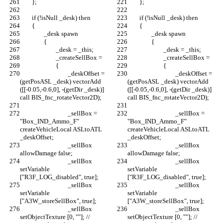
				_deskOffset = 
				_deskOffset = 
(getPosASL _desk) vectorAdd 
(getPosASL _desk) vectorAdd 
([[-0.05,-0.6,0], -(getDir _desk)] 
([[-0.05,-0.6,0], -(getDir _desk)] 
				_sellBox = 
				_sellBox = 
"Box_IND_Ammo_F" 
"Box_IND_Ammo_F" 
createVehicleLocal ASLtoATL 
createVehicleLocal ASLtoATL 
				_sellBox 
				_sellBox 
				_sellBox 
				_sellBox 
setVariable 
setVariable 
				_sellBox 
				_sellBox 
setVariable 
setVariable 
				_sellBox 
				_sellBox 
setObjectTexture [0, ""]; // 
setObjectTexture [0, ""]; // 