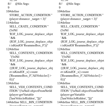
#define 
#define 
STORE_ACTION_CONDITION "
STORE_ACTION_CONDITION "
#define 
#define 
SELL_CRATE_CONDITION "
SELL_CRATE_CONDITION "
(!isNil 
(!isNil 
'R3F_LOG_joueur_deplace_objet
'R3F_LOG_joueur_deplace_objet
' && 
' && 
{R3F_LOG_joueur_deplace_obje
{R3F_LOG_joueur_deplace_obje
#define 
#define 
SELL_CONTENTS_CONDITION
SELL_CONTENTS_CONDITION
 "(!isNil 
 "(!isNil 
'R3F_LOG_joueur_deplace_objet
'R3F_LOG_joueur_deplace_objet
' && 
' && 
{{R3F_LOG_joueur_deplace_obj
{{R3F_LOG_joueur_deplace_obj
et isKindOf _x} count 
et isKindOf _x} count 
['ReammoBox_F','AllVehicles'] > 
['ReammoBox_F','AllVehicles'] > 
#define 
#define 
SELL_VEH_CONTENTS_COND
SELL_VEH_CONTENTS_COND
ITION "{!isNull objectFromNetId 
ITION "{!isNull objectFromNetId 
(player getVariable 
(player getVariable 
#define SELL_BIN_CONDITION 
#define SELL_BIN_CONDITION 