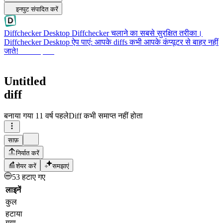
इनपुट संपादित करें
Diffchecker Desktop
Diffchecker चलाने का सबसे सुरक्षित तरीका।
Diffchecker Desktop ऐप पाएं: आपके diffs कभी आपके कंप्यूटर से बाहर नहीं
जाते!
Desktop पाएं
Untitled
diff
बनाया गया
11 वर्ष पहले
Diff कभी समाप्त नहीं होता
साफ़
निर्यात करें
शेयर करें
समझाएं
53 हटाए गए
लाइनें
कुल
हटाया
गया