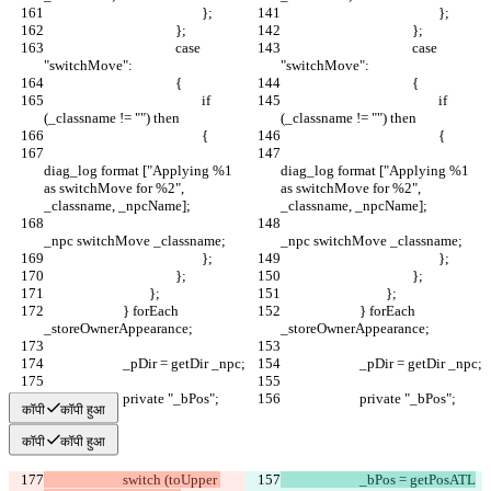
					case 
					case 
						if 
						if 
diag_log format ["Applying %1 
diag_log format ["Applying %1 
as switchMove for %2", 
as switchMove for %2", 
			} forEach 
			} forEach 
कॉपी
कॉपी हुआ
कॉपी
कॉपी हुआ
			switch (toUpper 
			_bPos = getPosATL