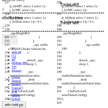
फ़ाइल खोलें
((_bbNPC select 1 select 1) - 
((_bbNPC select 1 select 1) - 
((_bbDesk select 1 select 1) - 
((_bbDesk select 1 select 1) - 
परिवर्तित टेक्स्ट
फ़ाइल खोलें
अंतर खोजें
				_npc setDir 
				_npc setDir 
© 2026 Checker Software Inc.
संपर्क करें
CLI
शर्तें
गोपनीयता नीति
API
iManage
			_npc 
			_npc 
English
			_desk 
			_desk 
Deutsch
Español
Français
	} forEach (call 
	} forEach (call 
हिन्दी
Italiano
日本語
Português
कॉपी
कॉपी हुआ
简体中文