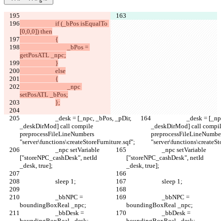
			if (_bPos isEqualTo 
				_bPos = 
				_npc 
			_desk = [_npc, _bPos, _pDir, 
			_desk = [_npc, _bPos, _pDir, 
_deskDirMod] call compile 
_deskDirMod] call compil
preprocessFileLineNumbers 
preprocessFileLineNumbe
			_npc setVariable 
			_npc setVariable 
["storeNPC_cashDesk", netId 
["storeNPC_cashDesk", netId 
			_bbNPC = 
			_bbNPC = 
			_bbDesk = 
			_bbDesk = 