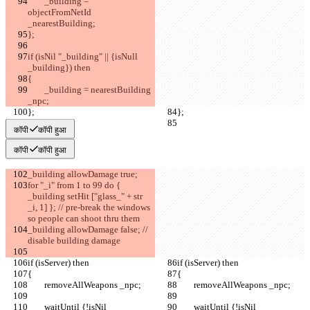
	_building = 
objectFromNetId 
if (isNil "_building" || {isNull 
	_building = nearestBuilding 
कॉपी
कॉपी हुआ
कॉपी
कॉपी हुआ
for "_i" from 1 to 99 do { 
_building setHit ["glass_" + str 
_i, 1] }; // pre-break the windows 
_building allowDamage false; // 
	waitUntil {!isNil 
	waitUntil {!isNil 