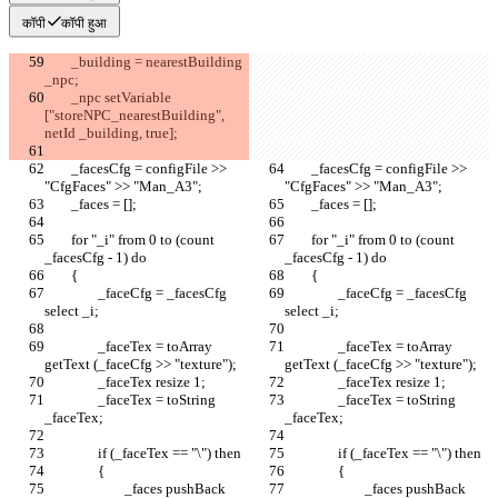
कॉपी
कॉपी हुआ
	_building = nearestBuilding 
	_npc setVariable 
["storeNPC_nearestBuilding", 
	_facesCfg = configFile >> 
	_facesCfg = configFile >> 
	for "_i" from 0 to (count 
	for "_i" from 0 to (count 
		_faceCfg = _facesCfg 
		_faceCfg = _facesCfg 
		_faceTex = toArray 
		_faceTex = toArray 
		_faceTex = toString 
		_faceTex = toString 
			_faces pushBack 
			_faces pushBack 