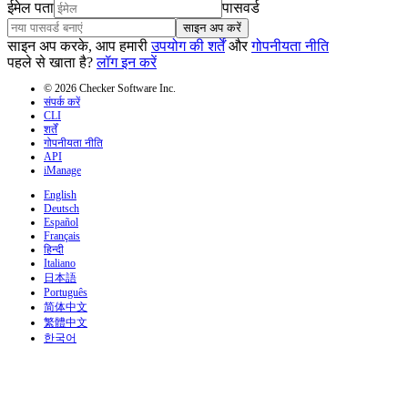
ईमेल पता
पासवर्ड
साइन अप करें
साइन अप करके, आप हमारी
उपयोग की शर्तें
और
गोपनीयता नीति
पहले से खाता है?
लॉग इन करें
© 2026 Checker Software Inc.
संपर्क करें
CLI
शर्तें
गोपनीयता नीति
API
iManage
English
Deutsch
Español
Français
हिन्दी
Italiano
日本語
Português
简体中文
繁體中文
한국어