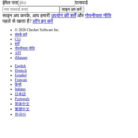
ईमेल पता
पासवर्ड
साइन अप करें
साइन अप करके, आप हमारी
उपयोग की शर्तें
और
गोपनीयता नीति
पहले से खाता है?
लॉग इन करें
© 2026 Checker Software Inc.
संपर्क करें
CLI
शर्तें
गोपनीयता नीति
API
iManage
English
Deutsch
Español
Français
हिन्दी
Italiano
日本語
Português
简体中文
繁體中文
한국어