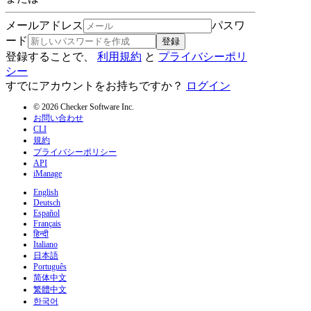
メールアドレス
パスワ
ード
登録
登録することで、
利用規約
と
プライバシーポリ
シー
すでにアカウントをお持ちですか？
ログイン
© 2026 Checker Software Inc.
お問い合わせ
CLI
規約
プライバシーポリシー
API
iManage
English
Deutsch
Español
Français
हिन्दी
Italiano
日本語
Português
简体中文
繁體中文
한국어