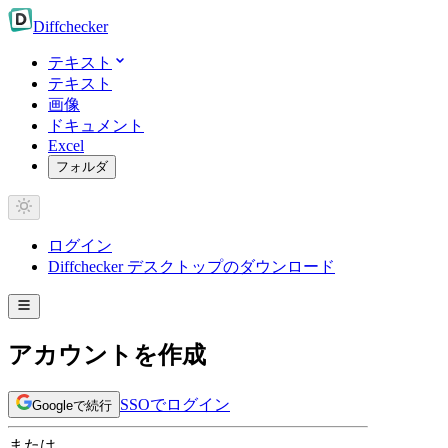
Diff
checker
テキスト
テキスト
画像
ドキュメント
Excel
フォルダ
ログイン
Diffchecker デスクトップのダウンロード
アカウントを作成
SSOでログイン
Googleで続行
または