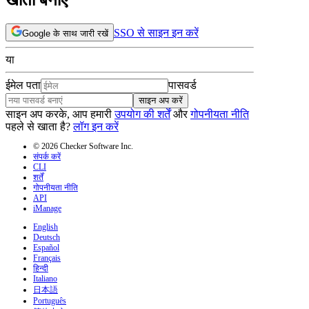
SSO से साइन इन करें
Google के साथ जारी रखें
या
ईमेल पता
पासवर्ड
साइन अप करें
साइन अप करके, आप हमारी
उपयोग की शर्तें
और
गोपनीयता नीति
पहले से खाता है?
लॉग इन करें
© 2026 Checker Software Inc.
संपर्क करें
CLI
शर्तें
गोपनीयता नीति
API
iManage
English
Deutsch
Español
Français
हिन्दी
Italiano
日本語
Português