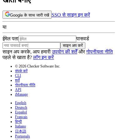
SSO से साइन इन करें
Google के साथ जारी रखें
या
ईमेल पता
पासवर्ड
साइन अप करें
साइन अप करके, आप हमारी
उपयोग की शर्तें
और
गोपनीयता नीति
पहले से खाता है?
लॉग इन करें
© 2026 Checker Software Inc.
संपर्क करें
CLI
शर्तें
गोपनीयता नीति
API
iManage
English
Deutsch
Español
Français
हिन्दी
Italiano
日本語
Português