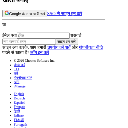
SSO से साइन इन करें
Google के साथ जारी रखें
या
ईमेल पता
पासवर्ड
साइन अप करें
साइन अप करके, आप हमारी
उपयोग की शर्तें
और
गोपनीयता नीति
पहले से खाता है?
लॉग इन करें
© 2026 Checker Software Inc.
संपर्क करें
CLI
शर्तें
गोपनीयता नीति
API
iManage
English
Deutsch
Español
Français
हिन्दी
Italiano
日本語
Português