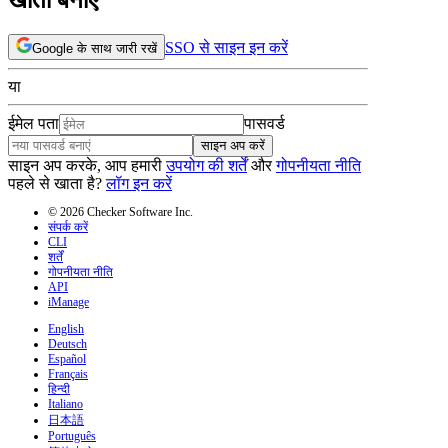
SSO से साइन इन करें
Google के साथ जारी रखें
या
ईमेल पता
पासवर्ड
साइन अप करें
साइन अप करके, आप हमारी
उपयोग की शर्तें
और
गोपनीयता नीति
पहले से खाता है?
लॉग इन करें
© 2026 Checker Software Inc.
संपर्क करें
CLI
शर्तें
गोपनीयता नीति
API
iManage
English
Deutsch
Español
Français
हिन्दी
Italiano
日本語
Português