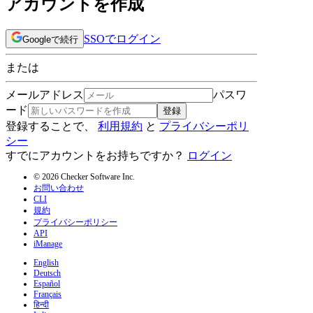
アカウントを作成
SSOでログイン
Googleで続行
または
メールアドレス
パスワ
ード
登録
登録することで、
利用規約
と
プライバシーポリ
シー
すでにアカウントをお持ちですか？
ログイン
© 2026 Checker Software Inc.
お問い合わせ
CLI
規約
プライバシーポリシー
API
iManage
English
Deutsch
Español
Français
हिन्दी