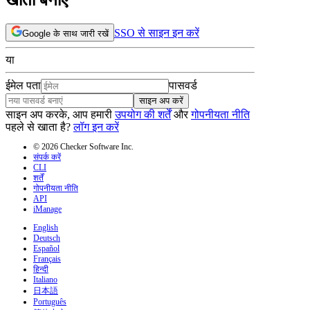
SSO से साइन इन करें
Google के साथ जारी रखें
या
ईमेल पता
पासवर्ड
साइन अप करें
साइन अप करके, आप हमारी
उपयोग की शर्तें
और
गोपनीयता नीति
पहले से खाता है?
लॉग इन करें
© 2026 Checker Software Inc.
संपर्क करें
CLI
शर्तें
गोपनीयता नीति
API
iManage
English
Deutsch
Español
Français
हिन्दी
Italiano
日本語
Português