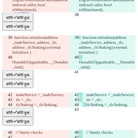
Italiano
indexed caller, bool 
indexed caller, bool 
日本語
isWhitelisted);
isWhitelisted);
Português
简体中文
कॉपी
कॉपी हुआ
繁體中文
कॉपी
कॉपी हुआ
한국어
  function initialize(address 
  function initialize(address 
_tradeService, address _tlc, 
_tradeService, address _tlc, 
address _tlcStaking) external 
address _tlcStaking) external 
initializer {
initializer {
OwnableUpgradeable.__Ownable
OwnableUpgradeable.__Ownable
_init();
_init();
कॉपी
कॉपी हुआ
कॉपी
कॉपी हुआ
    tradeService = _tradeService;
    tradeService = _tradeService;
    tlc = _tlc;
    tlc = _tlc;
tlcStaking = _tlcStaking;
tlcStaking = _tlcStaking;
कॉपी
कॉपी हुआ
कॉपी
कॉपी हुआ
    // Sanity checks
    // Sanity checks