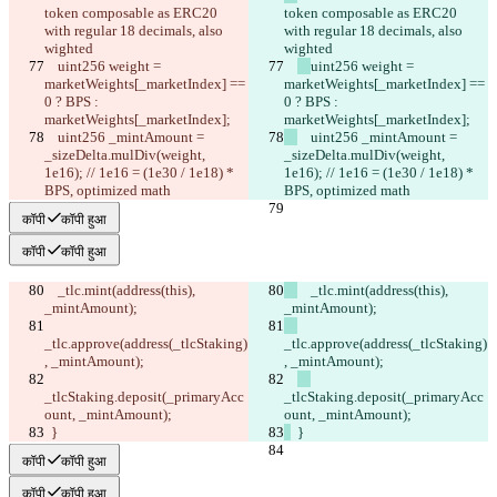
token composable as ERC20 
token composable as ERC20 
with regular 18 decimals, also 
with regular 18 decimals, also 
wighted
wighted
uint256 weight = 
uint256 weight = 
marketWeights[_marketIndex] == 
marketWeights[_marketIndex] == 
0 ? BPS : 
0 ? BPS : 
marketWeights[_marketIndex];
marketWeights[_marketIndex];
    uint256 _mintAmount = 
    uint256 _mintAmount = 
_sizeDelta.mulDiv(weight, 
_sizeDelta.mulDiv(weight, 
1e16); // 1e16 = (1e30 / 1e18) * 
1e16); // 1e16 = (1e30 / 1e18) * 
BPS, optimized math
BPS, optimized math
कॉपी
कॉपी हुआ
कॉपी
कॉपी हुआ
    _tlc.mint(address(this), 
    _tlc.mint(address(this), 
_mintAmount);
_mintAmount);
_tlc.approve(address(_tlcStaking)
_tlc.approve(address(_tlcStaking)
, _mintAmount);
, _mintAmount);
_tlcStaking.deposit(_primaryAcc
_tlcStaking.deposit(_primaryAcc
ount, _mintAmount);
ount, _mintAmount);
  }
  }
कॉपी
कॉपी हुआ
कॉपी
कॉपी हुआ