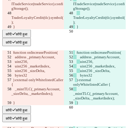
ITradeService(tradeService).confi
ITradeService(tradeService).confi
gStorage();
gStorage();
TraderLoyaltyCredit(tlc).symbol(
TraderLoyaltyCredit(tlc).symbol(
);
);
  }
  }
कॉपी
कॉपी हुआ
कॉपी
कॉपी हुआ
  function onIncreasePosition(
  function onIncreasePosition(
    address _primaryAccount,
    address _primaryAccount,
uint256,
uint256,
    uint256 _marketIndex,
    uint256 _marketIndex,
uint256 _sizeDelta,
uint256 _sizeDelta,
    bytes32
    bytes32
) external onlyWhitelistedCaller 
) external 
{
onlyWhitelistedCaller {
    _mintTLC(_primaryAccount, 
_sizeDelta, _marketIndex);
_mintTLC(_primaryAccount, 
_sizeDelta, _marketIndex);
}
}
कॉपी
कॉपी हुआ
कॉपी
कॉपी हुआ