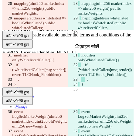
  mapping(uint256 marketIndex 
  mapping(uint256 marketIndex 
=> uint256 weight) public 
=> uint256 weight) public 
सेव किए गए Diffs
marketWeights;
marketWeights;
ऑरिजनल टेक्स्ट
mapping(address whitelisted => 
mapping(address whitelisted 
bool isWhitelisted) public 
=> bool isWhitelisted) public 
फ़ाइल खोलें
whitelistedCallers;
whitelistedCallers;
कॉपी
कॉपी हुआ
परिवर्तित टेक्स्ट
कॉपी
कॉपी हुआ
फ़ाइल खोलें
  modifier 
  modifier 
onlyWhitelistedCaller() {
onlyWhitelistedCaller() {
अंतर खोजें
    if 
    if 
(!whitelistedCallers[msg.sender]) 
(!whitelistedCallers[msg.sender]) 
revert TLCHook_Forbidden();
revert TLCHook_Forbidden();
© 2026 Checker Software Inc.
_;
_;
संपर्क करें
  }
  }
CLI
कॉपी
कॉपी हुआ
शर्तें
गोपनीयता नीति
कॉपी
कॉपी हुआ
API
iManage
  event 
  event 
English
LogSetMarketWeight(uint256 
LogSetMarketWeight(uint256 
Deutsch
marketIndex, uint256 oldWeight, 
marketIndex, uint256 oldWeight, 
Español
uint256 newWeight);
uint256 newWeight);
Français
  event 
  event 
हिन्दी
LogSetWhitelistedCaller(address 
LogSetWhitelistedCaller(address 