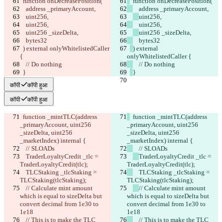
  function onDecreasePosition(
  function onDecreasePosition(
    address _primaryAccount,
    address _primaryAccount,
uint256,
uint256,
    uint256,
    uint256,
uint256 _sizeDelta,
uint256 _sizeDelta,
    bytes32
    bytes32
) external onlyWhitelistedCaller 
) external 
{
onlyWhitelistedCaller {
    // Do nothing
    // Do nothing
}
}
कॉपी
कॉपी हुआ
कॉपी
कॉपी हुआ
  function _mintTLC(address 
  function _mintTLC(address 
_primaryAccount, uint256 
_primaryAccount, uint256 
_sizeDelta, uint256 
_sizeDelta, uint256 
_marketIndex) internal {
_marketIndex) internal {
    // SLOADs
    // SLOADs
TraderLoyaltyCredit _tlc = 
TraderLoyaltyCredit _tlc = 
TraderLoyaltyCredit(tlc);
TraderLoyaltyCredit(tlc);
    TLCStaking _tlcStaking = 
    TLCStaking _tlcStaking = 
TLCStaking(tlcStaking);
TLCStaking(tlcStaking);
// Calculate mint amount 
// Calculate mint amount 
which is equal to sizeDelta but 
which is equal to sizeDelta but 
convert decimal from 1e30 to 
convert decimal from 1e30 to 
1e18
1e18
    // This is to make the TLC 
    // This is to make the TLC 