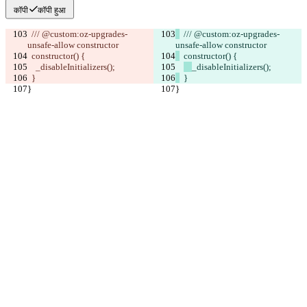
कॉपी
कॉपी हुआ
  /// @custom:oz-upgrades-
  /// @custom:oz-upgrades-
unsafe-allow constructor
unsafe-allow constructor
  constructor() {
  constructor() {
_disableInitializers();
_disableInitializers();
  }
  }
}
}