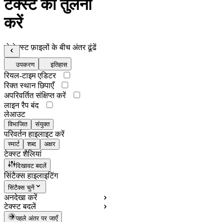
टेक्स्ट की तुलना
करें
दो टेक्स्ट फ़ाइलों के बीच अंतर ढूंढें
उपकरण
इतिहास
रियल-टाइम एडिटर
रिक्त स्थान छिपाएँ
अपरिवर्तित संक्षिप्त करें
लाइन रैप बंद
लेआउट
विभाजित
संयुक्त
परिवर्तन हाइलाइट करें
स्मार्ट
शब्द
अक्षर
टेक्स्ट शैलियां
दिखावट बदलें
सिंटैक्स हाइलाइटिंग
सिंटैक्स चुनें
अनदेखा करें
टेक्स्ट बदलें
पहले अंतर पर जाएँ