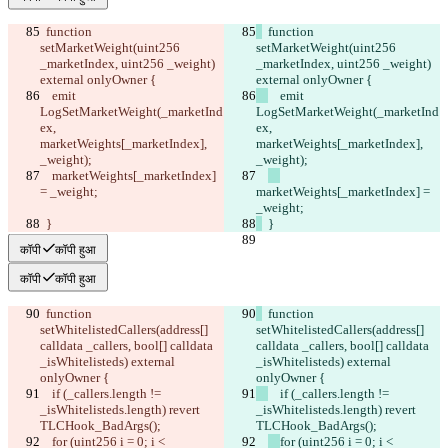
  function 
  function 
setMarketWeight(uint256 
setMarketWeight(uint256 
_marketIndex, uint256 _weight) 
_marketIndex, uint256 _weight) 
external onlyOwner {
external onlyOwner {
    emit 
    emit 
LogSetMarketWeight(_marketInd
LogSetMarketWeight(_marketInd
ex, 
ex, 
marketWeights[_marketIndex], 
marketWeights[_marketIndex], 
_weight);
_weight);
marketWeights[_marketIndex] 
= _weight;
marketWeights[_marketIndex] = 
_weight;
  }
  }
कॉपी
कॉपी हुआ
कॉपी
कॉपी हुआ
  function 
  function 
setWhitelistedCallers(address[] 
setWhitelistedCallers(address[] 
calldata _callers, bool[] calldata 
calldata _callers, bool[] calldata 
_isWhitelisteds) external 
_isWhitelisteds) external 
onlyOwner {
onlyOwner {
    if (_callers.length != 
    if (_callers.length != 
_isWhitelisteds.length) revert 
_isWhitelisteds.length) revert 
TLCHook_BadArgs();
TLCHook_BadArgs();
for (uint256 i = 0; i < 
for (uint256 i = 0; i < 