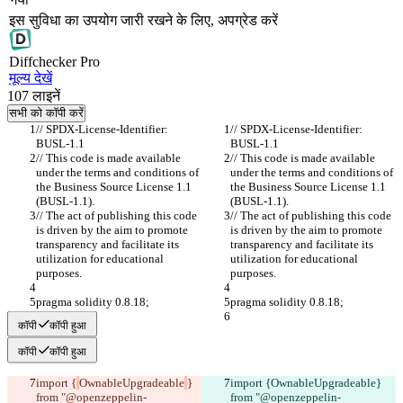
इस सुविधा का उपयोग जारी रखने के लिए, अपग्रेड करें
Diff
checker
Pro
मूल्य देखें
107
लाइनें
सभी को कॉपी करें
// SPDX-License-Identifier: 
// SPDX-License-Identifier: 
BUSL-1.1
BUSL-1.1
// This code is made available 
// This code is made available 
under the terms and conditions of 
under the terms and conditions of 
the Business Source License 1.1 
the Business Source License 1.1 
(BUSL-1.1).
(BUSL-1.1).
// The act of publishing this code 
// The act of publishing this code 
is driven by the aim to promote 
is driven by the aim to promote 
transparency and facilitate its 
transparency and facilitate its 
utilization for educational 
utilization for educational 
purposes.
purposes.
pragma solidity 0.8.18;
pragma solidity 0.8.18;
कॉपी
कॉपी हुआ
कॉपी
कॉपी हुआ
import {
OwnableUpgradeable
} 
import {
OwnableUpgradeable
} 
from "@openzeppelin-
from "@openzeppelin-