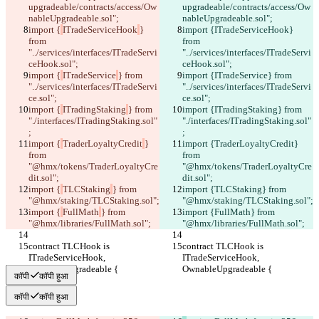
upgradeable/contracts/access/Ow
upgradeable/contracts/access/Ow
nableUpgradeable.sol";
nableUpgradeable.sol";
import {
ITradeServiceHook
} 
import {
ITradeServiceHook
} 
from 
from 
"../services/interfaces/ITradeServi
"../services/interfaces/ITradeServi
ceHook.sol";
ceHook.sol";
import {
ITradeService
} from 
import {
ITradeService
} from 
"../services/interfaces/ITradeServi
"../services/interfaces/ITradeServi
ce.sol";
ce.sol";
import {
ITradingStaking
} from 
import {
ITradingStaking
} from 
"./interfaces/ITradingStaking.sol"
"./interfaces/ITradingStaking.sol"
;
;
import {
TraderLoyaltyCredit
} 
import {
TraderLoyaltyCredit
} 
from 
from 
"@hmx/tokens/TraderLoyaltyCre
"@hmx/tokens/TraderLoyaltyCre
dit.sol";
dit.sol";
import {
TLCStaking
} from 
import {
TLCStaking
} from 
"@hmx/staking/TLCStaking.sol";
"@hmx/staking/TLCStaking.sol";
import {
FullMath
} from 
import {
FullMath
} from 
"@hmx/libraries/FullMath.sol";
"@hmx/libraries/FullMath.sol";
contract TLCHook is 
contract TLCHook is 
ITradeServiceHook, 
ITradeServiceHook, 
OwnableUpgradeable {
OwnableUpgradeable {
कॉपी
कॉपी हुआ
कॉपी
कॉपी हुआ