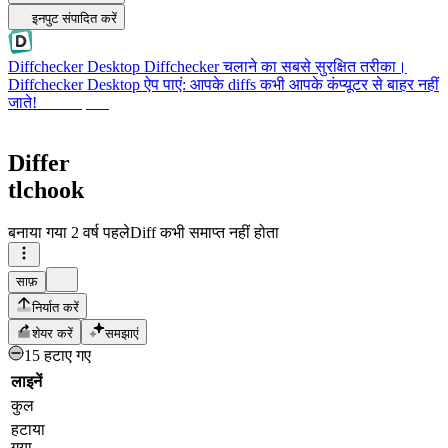
इनपुट संपादित करें
Diffchecker Desktop
Diffchecker चलाने का सबसे सुरक्षित तरीका।
Diffchecker Desktop ऐप पाएं: आपके diffs कभी आपके कंप्यूटर से बाहर नहीं
जाते!
Desktop पाएं
Differ
tlchook
बनाया गया
2 वर्ष पहले
Diff कभी समाप्त नहीं होता
साफ़
निर्यात करें
शेयर करें
समझाएं
15 हटाए गए
लाइनें
कुल
हटाया
गया