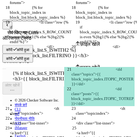
forums">
forums">
			{% for 
			{% for 
block_topic_index in 
block_topic_index in 
block_list.block_topic_index %}
block_list.block_topic_index %}
				<li class="row {% 
				<li class="row {% 
if 
if 
block_topic_index.S_ROW_COUNT 
block_topic_index.S_ROW_COU
सेव किए गए Diffs
is even %}bg1{% else %}bg2{% 
is even %}bg1{% else %}bg2{% 
ऑरिजनल टेक्स्ट
endif %}">
endif %}">
फ़ाइल खोलें
					<dl>
					<dl>
कॉपी
कॉपी हुआ
कॉपी
कॉपी हुआ
परिवर्तित टेक्स्ट
फ़ाइल खोलें
						<dd 
class="topics">{{ 
block_topic_index.ITOPIC_POSTER 
}}</dd>
अंतर खोजें
						<dd 
class="posts">{{ 
block_topic_index.ITOPIC_TOTREP 
© 2026 Checker Software Inc.
}}</dd>
संपर्क करें
						<dt 
						<dt 
CLI
class="topicindex">
class="topicindex">
शर्तें
गोपनीयता नीति
<div class="list-inner">
<div class="list-inner">
API
iManage
<a href="{{ 
<a href="{{ 
English