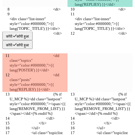
lang('REPLIES') }}</dd>
						<dt>
						<dt>
<div class="list-inner" 
<div class="list-inner" 
style="color:#000000;">{{ 
style="color:#000000;">{{ 
lang('TOPIC_TITLE') }}</div>
lang('TOPIC_TITLE') }}</div>
						</dt>
						</dt>
कॉपी
कॉपी हुआ
कॉपी
कॉपी हुआ
						<dd 
class="topics" 
style="color:#000000;">{{ 
lang('POSTER') }}</dd>
						<dd 
class="posts" 
style="color:#000000;">{{ 
lang('REPLIES') }}</dd>
						{% if 
						{% if 
U_MCP %}<dd class="lastpost" 
U_MCP %}<dd class="lastpost" 
style="color:#000000;"><span>{{ 
style="color:#000000;"><span>{{ 
lang('REMOVE_FROM_LIST') }}
lang('REMOVE_FROM_LIST') }}
</span></dd>{% endif %}
</span></dd>{% endif %}
					</dl>
					</dl>
				</li>
				</li>
			</ul>
			</ul>
			<ul class="topiclist 
			<ul class="topiclist 