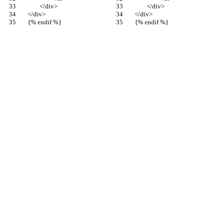
		</div>
		</div>
	</div>
	</div>
	{% endif %}
	{% endif %}