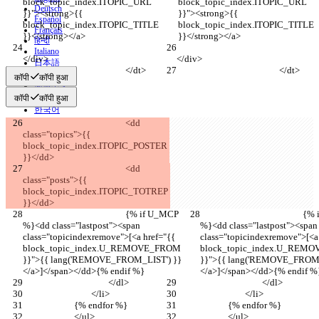
block_topic_index.ITOPIC_URL 
block_topic_index.ITOPIC_URL 
Deutsch
}}"><strong>{{ 
}}"><strong>{{ 
Español
block_topic_index.ITOPIC_TITLE 
block_topic_index.ITOPIC_TITLE 
Français
}}</strong></a>
}}</strong></a>
हिन्दी
Italiano
</div>
</div>
日本語
						</dt>
						</dt>
Português
कॉपी
कॉपी हुआ
简体中文
繁體中文
कॉपी
कॉपी हुआ
한국어
						<dd 
class="topics">{{ 
block_topic_index.ITOPIC_POSTER 
}}</dd>
						<dd 
class="posts">{{ 
block_topic_index.ITOPIC_TOTREP 
}}</dd>
						{% if U_MCP 
						{% if U_MCP 
%}<dd class="lastpost"><span 
%}<dd class="lastpost"><span
class="topicindexremove">[<a href="{{ 
class="topicindexremove">[<a 
block_topic_index.U_REMOVE_FROM 
block_topic_index.U_REM
}}">{{ lang('REMOVE_FROM_LIST') }}
}}">{{ lang('REMOVE_FROM_
</a>]</span></dd>{% endif %}
</a>]</span></dd>{% endif %
					</dl>
					</dl>
				</li>
				</li>
			{% endfor %}
			{% endfor %}
			</ul>
			</ul>