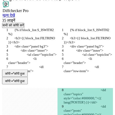
Diff
checker
Pro
मूल्य देखें
35
लाइनें
सभी को कॉपी करें
	{% if block_list.S_ISWITH2 
	{% if block_list.S_ISWITH2 
%}
%}
	<h3>{{ block_list.FILTRINO 
	<h3>{{ block_list.FILTRINO 
}}</h3>
}}</h3>
	<div class="panel bg3">
	<div class="panel bg3">
		<div class="inner">
		<div class="inner">
			<ul class="topiclist">
			<ul class="topiclist">
				<li 
				<li 
class="header">
class="header">
					<dl 
					<dl 
class="row-item">
class="row-item">
कॉपी
कॉपी हुआ
कॉपी
कॉपी हुआ
						<dd 
class="topics" 
style="color:#000000;">{{ 
lang('POSTER') }}</dd>
						<dd 
class="posts" 
style="color:#000000;">{{ 