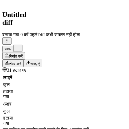
Untitled
diff
बनाया गया
9 वर्ष पहले
Diff कभी समाप्त नहीं होता
साफ़
निर्यात करें
शेयर करें
समझाएं
31 हटाए गए
लाइनें
कुल
हटाया
गया
अक्षर
कुल
हटाया
गया