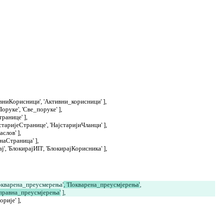
 'АктивниКорисници', 'Активни_корисници' ],
СвеПоруке', 'Све_поруке' ],
_странице' ],
 'НајстаријеСтранице', 'НајстаријиЧланци' ],
наслов' ],
разнаСтраница' ],
Блокирај', 'БлокирајИП', 'БлокирајКорисника' ],
[ 'Покварена_преусмерења'
, 'Покварена_преусмјерења'
, 
справна_преусмјерења'
 ],
горије' ],