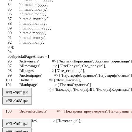
	'hh:mm d.m.yyyy',
	'hh:mm d. mon y.',
	'hh:mm d mon y',
	'h:mm d. month y.',
	'h:mm d month y',
	'h:mm dd.mm.yyyy',
	'h:mm d.m.yyyy',
	'h:mm d. mon y.',
	'h:mm d mon y',
];
$specialPageAliases = [
	'Activeusers'               => [ 'АктивниКорисници', 'Активни_корисници' ]
	'Allmessages'               => [ 'СвеПоруке', 'Све_поруке' ],
	'Allpages'                  => [ 'Све_странице' ],
	'Ancientpages'              => [ 'НајстаријеСтранице', 'НајстаријиЧланци' ]
	'Badtitle'                  => [ 'Лош_наслов' ],
	'Blankpage'                 => [ 'ПразнаСтраница' ],
	'Block'                     => [ 'Блокирај', 'БлокирајИП', 'БлокирајКорисника' ]
कॉपी
कॉपी हुआ
कॉपी
कॉपी हुआ
	'BrokenRedirects'           => [ 'Покварена_преусмерења'
, 'Неисправна_
	'Categories'                => [ 'Категорије' ],
कॉपी
कॉपी हुआ