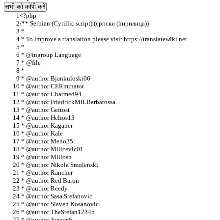
सभी को कॉपी करें
<?php
/** Serbian (Cyrillic script) (српски (ћирилица)‎)
 *
 * To improve a translation please visit https://translatewiki.net
 *
 * @ingroup Language
 * @file
 *
 * @author Bjankuloski06
 * @author CERminator
 * @author Charmed94
 * @author FriedrickMILBarbarossa
 * @author Geitost
 * @author Helios13
 * @author Kaganer
 * @author Kale
 * @author Meno25
 * @author Milicevic01
 * @author Millosh
 * @author Nikola Smolenski
 * @author Rancher
 * @author Red Baron
 * @author Reedy
 * @author Sasa Stefanovic
 * @author Slaven Kosanovic
 * @author TheStefan12345
 * @author Јованвб