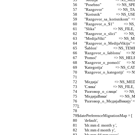
	"Posebno"                 => NS_S
	"Razgovor"                => NS_T
	"Korisnik"                => NS_US
	"Razgovor_sa_korisnikom" 
	"Razgovor_o_$1"           =
	"Slika"                   => NS_FILE,
	"Razgovor_o_slici"        =>
	"MedijaViki"              => N
	"Razgovor_o_MedijaVikiju
	'Šablon'                  => NS_T
	'Razgovor_o_šablonu'      
	'Pomoć'                   => NS_HELP
	'Razgovor_o_pomoći'       =
	'Kategorija'              => NS_
	'Razgovor_o_kategoriji'   
	'Медија'                  => NS_ME
	'Слика'                   => NS_FILE,
	'Разговор_о_слици'        =>
	'МедијаВики'              => N
	'Разговор_о_МедијаВикију
];
$datePreferenceMigrationMap = [
	'default',
	'hh:mm d. month y.',
	'hh:mm d month y',
	'hh:mm dd.mm.yyyy',