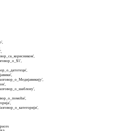
',
,
',
говор_са_корисником',
зговор_о_$1',
овор_о_датотеци',
јавики',
азговор_о_Медијавикију',
он',
азговор_о_шаблону',
говор_о_помоћи',
орија',
азговор_о_категорији',
spaces
EDIA,