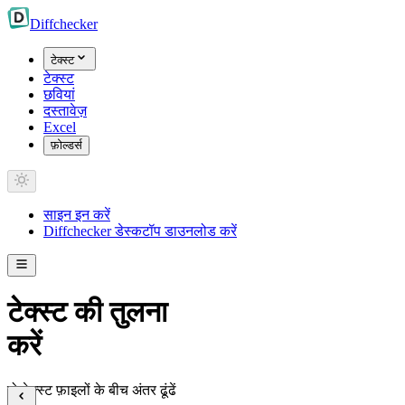
Diff
checker
टेक्स्ट
टेक्स्ट
छवियां
दस्तावेज़
Excel
फ़ोल्डर्स
साइन इन करें
Diffchecker डेस्कटॉप डाउनलोड करें
टेक्स्ट की तुलना
करें
दो टेक्स्ट फ़ाइलों के बीच अंतर ढूंढें