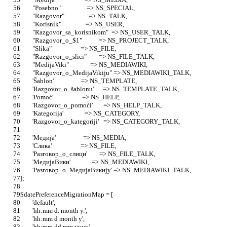
	"Posebno"                 => NS_SPECIAL,
	"Razgovor"                => NS_TALK,
	"Korisnik"                => NS_USER,
	"Razgovor_sa_korisnikom"  => NS_USER_TALK,
	"Razgovor_o_$1"           => NS_PROJECT_TALK,
	"Slika"                   => NS_FILE,
	"Razgovor_o_slici"        => NS_FILE_TALK,
	"MedijaViki"              => NS_MEDIAWIKI,
	"Razgovor_o_MedijaVikiju" => NS_MEDIAWIKI_TALK,
	'Šablon'                  => NS_TEMPLATE,
	'Razgovor_o_šablonu'      => NS_TEMPLATE_TALK,
	'Pomoć'                   => NS_HELP,
	'Razgovor_o_pomoći'       => NS_HELP_TALK,
	'Kategorija'              => NS_CATEGORY,
	'Razgovor_o_kategoriji'   => NS_CATEGORY_TALK,
	'Медија'                  => NS_MEDIA,
	'Слика'                   => NS_FILE,
	'Разговор_о_слици'        => NS_FILE_TALK,
	'МедијаВики'              => NS_MEDIAWIKI,
	'Разговор_о_МедијаВикију' => NS_MEDIAWIKI_TALK,
];
$datePreferenceMigrationMap = [
	'default',
	'hh:mm d. month y.',
	'hh:mm d month y',
	'hh:mm dd.mm.yyyy',