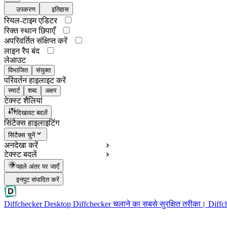
उपकरण
इतिहास
रियल-टाइम एडिटर
रिक्त स्थान छिपाएँ
अपरिवर्तित संक्षिप्त करें
लाइन रैप बंद
लेआउट
विभाजित
संयुक्त
परिवर्तन हाइलाइट करें
स्मार्ट
शब्द
अक्षर
टेक्स्ट शैलियां
दिखावट बदलें
सिंटैक्स हाइलाइटिंग
सिंटैक्स चुनें
अनदेखा करें
टेक्स्ट बदलें
पहले अंतर पर जाएँ
इनपुट संपादित करें
Diffchecker Desktop
Diffchecker चलाने का सबसे सुरक्षित तरीका। Diffche