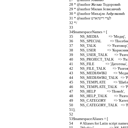
 * @author Жељко Тодоровић
 * @author Милан Јелисавчић
 * @author Михајло Анђелковић
 * @author לערי ריינהארט
 */
$namespaceNames = [
	NS_MEDIA            => 'Медиј',
	NS_SPECIAL          => 'Посебно
	NS_TALK             => 'Разговор'
	NS_USER             => 'Корисник
	NS_USER_TALK        => 'Раз
	NS_PROJECT_TALK     => 'Ра
	NS_FILE             => 'Датотека',
	NS_FILE_TALK        => 'Разг
	NS_MEDIAWIKI        => 'Меди
	NS_MEDIAWIKI_TALK   => 'Р
	NS_TEMPLATE         => 'Шабл
	NS_TEMPLATE_TALK    => 'Р
	NS_HELP             => 'Помоћ',
	NS_HELP_TALK        => 'Раз
	NS_CATEGORY         => 'Катег
	NS_CATEGORY_TALK    => 'Р
];
$namespaceAliases = [
	# Aliases for Latin script name
	"Medija"                  => NS_M