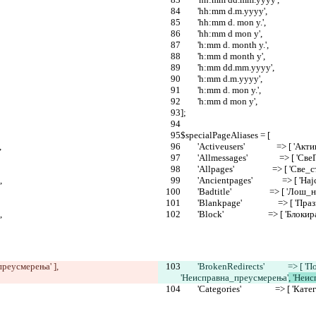
	'hh:mm d.m.yyyy',
	'hh:mm d. mon y.',
	'hh:mm d mon y',
	'h:mm d. month y.',
	'h:mm d month y',
	'h:mm dd.mm.yyyy',
	'h:mm d.m.yyyy',
	'h:mm d. mon y.',
	'h:mm d mon y',
];
$specialPageAliases = [
,
	'Activeusers'               => [
	'Allmessages'               => [ '
	'Allpages'                  => [ 'Све
,
	'Ancientpages'              => [
	'Badtitle'                  => [ 'Лош_
	'Blankpage'                 => [ 'П
,
	'Block'                     => [ '
преусмерења'
 ],
	'BrokenRedirects'           => 
'Неисправна_преусмерења'
, 'Неи
	'Categories'                => [ 'Кате