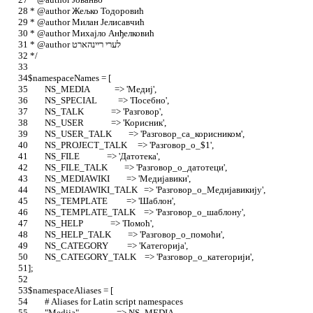
 * @author Жељко Тодоровић
 * @author Милан Јелисавчић
 * @author Михајло Анђелковић
 * @author לערי ריינהארט
 */
$namespaceNames = [
	NS_MEDIA            => 'Медиј',
	NS_SPECIAL          => 'Посебно',
	NS_TALK             => 'Разговор',
	NS_USER             => 'Корисник',
	NS_USER_TALK        => 'Разговор_са_корисником',
	NS_PROJECT_TALK     => 'Разговор_о_$1',
	NS_FILE             => 'Датотека',
	NS_FILE_TALK        => 'Разговор_о_датотеци',
	NS_MEDIAWIKI        => 'Медијавики',
	NS_MEDIAWIKI_TALK   => 'Разговор_о_Медијавикију',
	NS_TEMPLATE         => 'Шаблон',
	NS_TEMPLATE_TALK    => 'Разговор_о_шаблону',
	NS_HELP             => 'Помоћ',
	NS_HELP_TALK        => 'Разговор_о_помоћи',
	NS_CATEGORY         => 'Категорија',
	NS_CATEGORY_TALK    => 'Разговор_о_категорији',
];
$namespaceAliases = [
	# Aliases for Latin script namespaces
	"Medija"                  => NS_MEDIA,