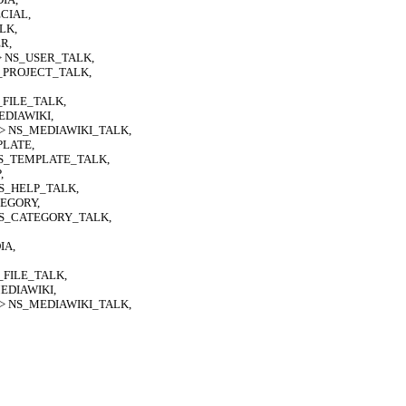
PECIAL,
ALK,
ER,
 => NS_USER_TALK,
> NS_PROJECT_TALK,
 NS_FILE_TALK,
S_MEDIAWIKI,
" => NS_MEDIAWIKI_TALK,
EMPLATE,
=> NS_TEMPLATE_TALK,
,
> NS_HELP_TALK,
CATEGORY,
=> NS_CATEGORY_TALK,
DIA,
 NS_FILE_TALK,
S_MEDIAWIKI,
' => NS_MEDIAWIKI_TALK,