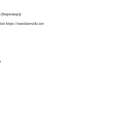
и (ћирилица)‎)
isit https://translatewiki.net
a