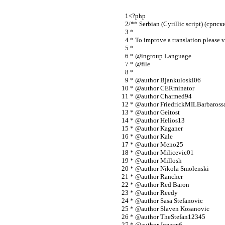
<?php
/** Serbian (Cyrillic script) (српск
 *
 * To improve a translation please v
 *
 * @ingroup Language
 * @file
 *
 * @author Bjankuloski06
 * @author CERminator
 * @author Charmed94
 * @author FriedrickMILBarbaross
 * @author Geitost
 * @author Helios13
 * @author Kaganer
 * @author Kale
 * @author Meno25
 * @author Milicevic01
 * @author Millosh
 * @author Nikola Smolenski
 * @author Rancher
 * @author Red Baron
 * @author Reedy
 * @author Sasa Stefanovic
 * @author Slaven Kosanovic
 * @author TheStefan12345
 * @author Јованвб