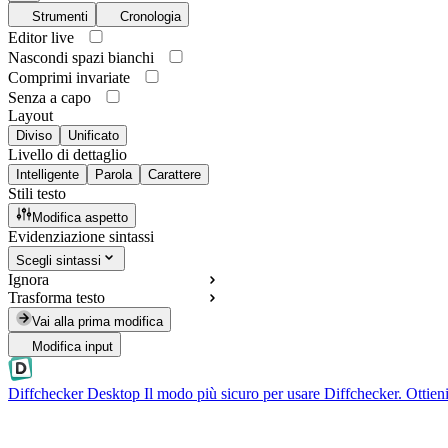
Strumenti
Cronologia
Editor live
Nascondi spazi bianchi
Comprimi invariate
Senza a capo
Layout
Diviso
Unificato
Livello di dettaglio
Intelligente
Parola
Carattere
Stili testo
Modifica aspetto
Evidenziazione sintassi
Scegli sintassi
Ignora
Trasforma testo
Vai alla prima modifica
Modifica input
Diffchecker Desktop
Il modo più sicuro per usare Diffchecker. Ottieni