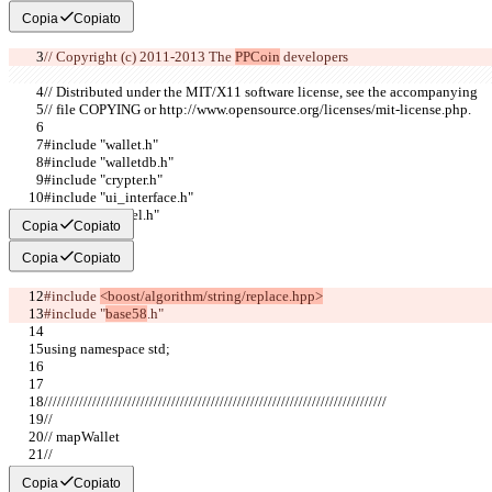
Copia
Copiato
// Copyright (c) 2011-2013 The 
PPCoin
 developers
// Distributed under the MIT/X11 software license, see the accompanying
// file COPYING or http://www.opensource.org/licenses/mit-license.php.
#include "wallet.h"
#include "walletdb.h"
#include "crypter.h"
#include "ui_interface.h"
#include "kernel.h"
Copia
Copiato
Copia
Copiato
#include 
<boost/algorithm/string/replace.hpp>
#include "
base58
.h"
using namespace std;
//////////////////////////////////////////////////////////////////////////////
//
// mapWallet
//
Copia
Copiato