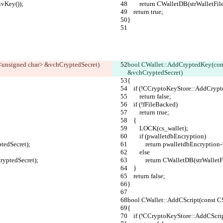
rivKey());
        return CWalletDB(strWall
    return true;
}
<unsigned char> &vchCryptedSecret)
bool CWallet::AddCryptedKey(con
&vchCryptedSecret)
{
    if (!CCryptoKeyStore::AddCr
        return false;
    if (!fFileBacked)
        return true;
    {
        LOCK(cs_wallet);
        if (pwalletdbEncryption)
ptedSecret);
            return pwalletdbEn
        else
hCryptedSecret);
            return CWalletDB(s
    }
    return false;
}
bool CWallet::AddCScript(const C
{
    if (!CCryptoKeyStore::AddCScr