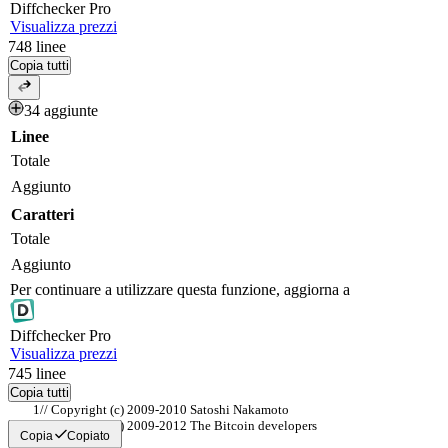
Diff
checker
Pro
Visualizza prezzi
748
linee
Copia tutti
34 aggiunte
Linee
Totale
Aggiunto
Caratteri
Totale
Aggiunto
Per continuare a utilizzare questa funzione, aggiorna a
Diff
checker
Pro
Visualizza prezzi
745
linee
Copia tutti
// Copyright (c) 2009-2010 Satoshi Nakamoto
// Copyright (c) 2009-2012 The Bitcoin developers
Copia
Copiato