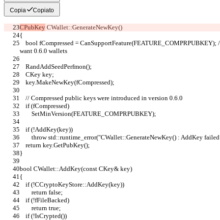
Copia
Copiato
CPubKey
 CWallet::GenerateNewKey()
{
    bool fCompressed = CanSupportFeature(FEATURE_COMPRPUBKEY); // default to compressed public keys if we 
want 0.6.0 wallets
    RandAddSeedPerfmon();
    CKey key;
    key.MakeNewKey(fCompressed);
    // Compressed public keys were introduced in version 0.6.0
    if (fCompressed)
        SetMinVersion(FEATURE_COMPRPUBKEY);
    if (!AddKey(key))
        throw std::runtime_error("CWallet::GenerateNewKey() : AddKey failed
    return key.GetPubKey();
}
bool CWallet::AddKey(const CKey& key)
{
    if (!CCryptoKeyStore::AddKey(key))
        return false;
    if (!fFileBacked)
        return true;
    if (!IsCrypted())