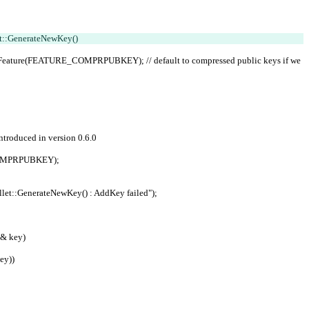
t::GenerateNewKey()
;
 introduced in version 0.6.0
E_COMPRPUBKEY);
"CWallet::GenerateNewKey() : AddKey failed");
& key)
ey))