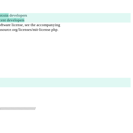
rcoin
 developers
cent developers
oftware license, see the accompanying
source.org/licenses/mit-license.php.
//////////////////////////////