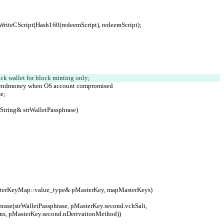
e).WriteCScript(Hash160(redeemScript), redeemScript);
ock wallet for block minting only;
ivial sendmoney when OS account compromised
e;
String& strWalletPassphrase)
MasterKeyMap::value_type& pMasterKey, mapMasterKeys)
ons, pMasterKey.second.nDerivationMethod))