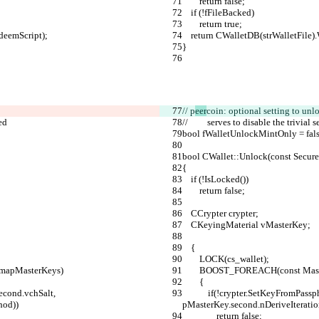
        return false;
    if (!fFileBacked)
        return true;
edeemScript);
    return CWalletDB(strWalletFil
}
// p
eer
coin: optional setting to unl
ed
//         serves to disable the tr
bool fWalletUnlockMintOnly = fals
bool CWallet::Unlock(const Secure
{
    if (!IsLocked())
        return false;
    CCrypter crypter;
    CKeyingMaterial vMasterKey;
    {
        LOCK(cs_wallet);
, mapMasterKeys)
        BOOST_FOREACH(const 
        {
            if(!crypter.SetKeyFromPassphrase(strWalletPassphrase, pMasterKey.second.vchSalt, 
hod))
pMasterKey.second.nDeriveIterati
                return false;