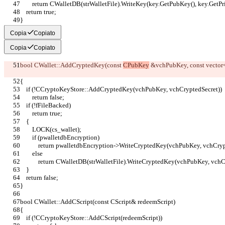
        return CWalletDB(strWalletFile).WriteKey(key.GetPubKey(), key.GetP
    return true;
}
Copia
Copiato
Copia
Copiato
bool CWallet::AddCryptedKey(const 
CPubKey
 &vchPubKey, const vector
{
    if (!CCryptoKeyStore::AddCryptedKey(vchPubKey, vchCryptedSecret))
        return false;
    if (!fFileBacked)
        return true;
    {
        LOCK(cs_wallet);
        if (pwalletdbEncryption)
            return pwalletdbEncryption->WriteCryptedKey(vchPubKey, vchCry
        else
            return CWalletDB(strWalletFile).WriteCryptedKey(vchPubKey, vc
    }
    return false;
}
bool CWallet::AddCScript(const CScript& redeemScript)
{
    if (!CCryptoKeyStore::AddCScript(redeemScript))