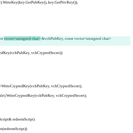
etFile).WriteKey(key.GetPubKey(), key.GetPrivKey());
st 
vector<unsigned char>
 &vchPubKey, const vector<unsigned char> 
yptedKey(vchPubKey, vchCryptedSecret))
cryption->WriteCryptedKey(vchPubKey, vchCryptedSecret);
trWalletFile).WriteCryptedKey(vchPubKey, vchCryptedSecret);
Script& redeemScript)
ipt(redeemScript))