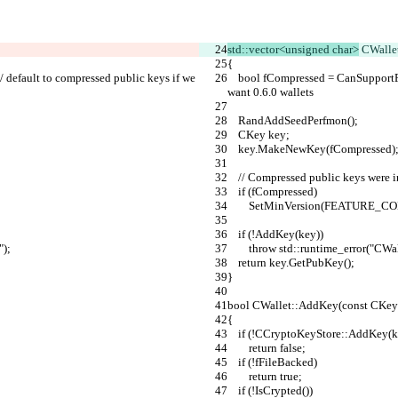
std::vector<unsigned char>
 CWalle
{
    bool fCompressed = CanSupportFeature(FEATURE_COMPRPUBKEY); // default to compressed public keys if we 
want 0.6.0 wallets
    RandAddSeedPerfmon();
    CKey key;
    key.MakeNewKey(fCompressed)
    // Compressed public keys were
    if (fCompressed)
        SetMinVersion(FEATUR
    if (!AddKey(key))
");
        throw std::runtime_error(
    return key.GetPubKey();
}
bool CWallet::AddKey(const CKey
{
    if (!CCryptoKeyStore::AddKey(k
        return false;
    if (!fFileBacked)
        return true;
    if (!IsCrypted())