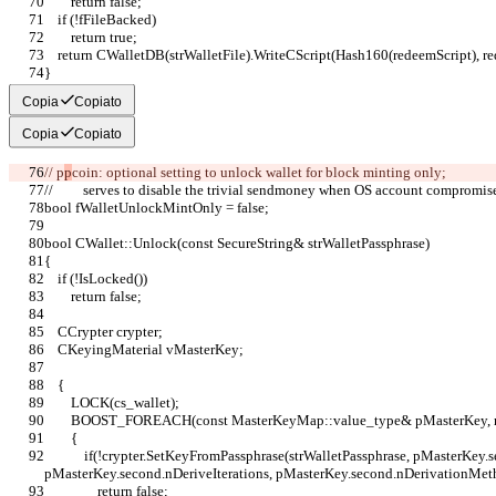
        return false;
    if (!fFileBacked)
        return true;
    return CWalletDB(strWalletFile).WriteCScript(Hash160(redeemScript), r
}
Copia
Copiato
Copia
Copiato
// p
p
coin: optional setting to unlock wallet for block minting only;
//         serves to disable the trivial sendmoney when OS account compromis
bool fWalletUnlockMintOnly = false;
bool CWallet::Unlock(const SecureString& strWalletPassphrase)
{
    if (!IsLocked())
        return false;
    CCrypter crypter;
    CKeyingMaterial vMasterKey;
    {
        LOCK(cs_wallet);
        BOOST_FOREACH(const MasterKeyMap::value_type& pMasterKey
        {
            if(!crypter.SetKeyFromPassphrase(strWalletPassphrase, pMasterKey.second.vchSalt, 
pMasterKey.second.nDeriveIterations, pMasterKey.second.nDerivationMet
                return false;