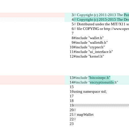
// Copyright (c) 2011-2013 The 
Pee
// Copyright (c) 2015-2015 The De
// Distributed under the MIT/X11 s
// file COPYING or http://www.open
#include "wallet.h"
#include "walletdb.h"
#include "crypter.h"
#include "ui_interface.h"
#include "kernel.h"
#include 
"bitcoinrpc.h"
#include "
encryptionutils
.h"
using namespace std;
////////////////////////////////////////////////
//
// mapWallet
//