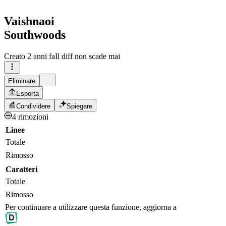
Vaishnaoi
Southwoods
Creato
2 anni fa
Il diff non scade mai
Eliminare
Esporta
Condividere
Spiegare
4 rimozioni
Linee
Totale
Rimosso
Caratteri
Totale
Rimosso
Per continuare a utilizzare questa funzione, aggiorna a