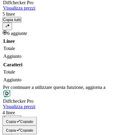
Diff
checker
Pro
Visualizza prezzi
5
linee
Copia tutti
6 aggiunte
Linee
Totale
Aggiunto
Caratteri
Totale
Aggiunto
Per continuare a utilizzare questa funzione, aggiorna a
Diff
checker
Pro
Visualizza prezzi
4
linee
Copia tutti
Copia
Copiato
Copia
Copiato