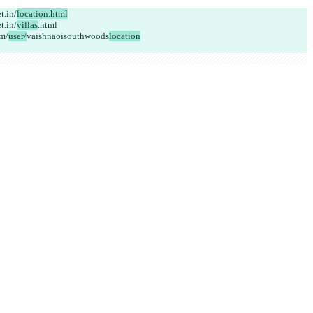
t.in/
location.html
t.in/
villas
.html
m/
user/
vaishnaoisouthwoods
location