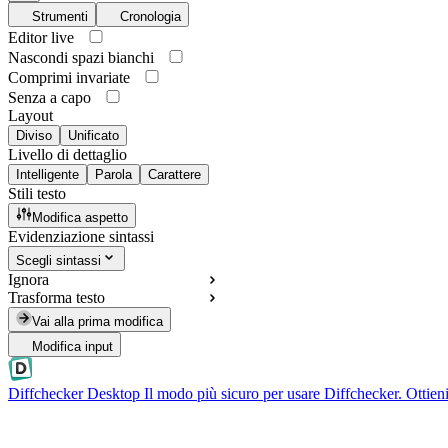
Strumenti
Cronologia
Editor live
Nascondi spazi bianchi
Comprimi invariate
Senza a capo
Layout
Diviso
Unificato
Livello di dettaglio
Intelligente
Parola
Carattere
Stili testo
Modifica aspetto
Evidenziazione sintassi
Scegli sintassi
Ignora
Trasforma testo
Vai alla prima modifica
Modifica input
Diffchecker Desktop
Il modo più sicuro per usare Diffchecker. Ottieni