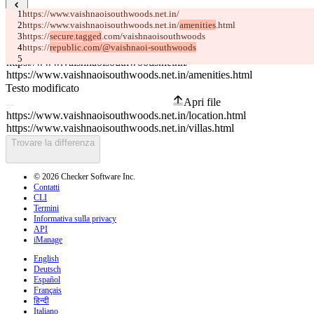
https://www.vaishnaoisouthwoods.net.in/
Diff salvati
https://www.vaishnaoisouthwoods.net.in/
amenities
.html
Testo originale
https://
secure.tagged
.com/
vaishnaoisouthwoods
https://
republic.com/@vaishnaoi-southwoods
Apri file
Testo modificato
Apri file
Trovare la differenza
© 2026 Checker Software Inc.
Contatti
CLI
Termini
Informativa sulla privacy
API
iManage
English
Deutsch
Español
Français
हिन्दी
Italiano