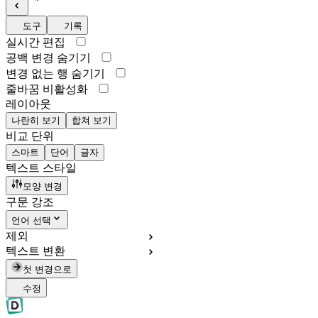
도구
기록
실시간 편집
공백 변경 숨기기
변경 없는 행 숨기기
줄바꿈 비활성화
레이아웃
나란히 보기
합쳐 보기
비교 단위
스마트
단어
글자
텍스트 스타일
모양 변경
구문 강조
언어 선택
제외
텍스트 변환
첫 변경으로
수정