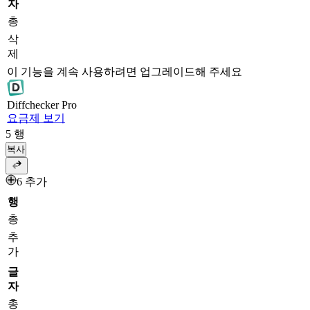
자
총
삭
제
이 기능을 계속 사용하려면 업그레이드해 주세요
Diff
checker
Pro
요금제 보기
5
행
복사
6 추가
행
총
추
가
글
자
총