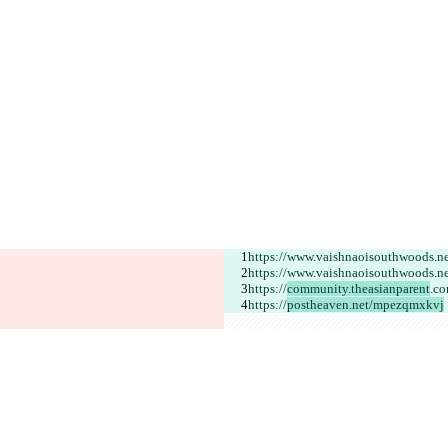
https://www.vaishnaoisouthwoods.ne
https://www.vaishnaoisouthwoods.ne
https://
community.theasianparent
.co
https://
postheaven.net/mpezqmxkvj