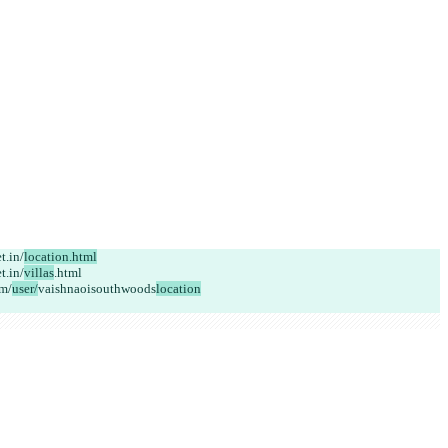
t.in/
location.html
t.in/
villas
.html
m/
user/
vaishnaoisouthwoods
location