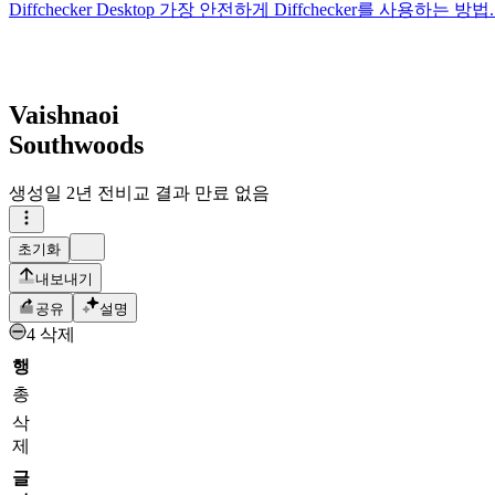
Diffchecker Desktop
가장 안전하게 Diffchecker를 사용하는
Vaishnaoi
Southwoods
생성일
2년 전
비교 결과 만료 없음
초기화
내보내기
공유
설명
4 삭제
행
총
삭
제
글