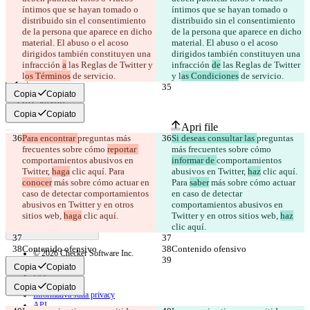
íntimos que se hayan tomado o 
íntimos que se hayan tomado o 
distribuido sin el consentimiento 
distribuido sin el consentimiento 
de la persona que aparece en dicho 
de la persona que aparece en dicho 
material. El abuso o el acoso 
material. El abuso o el acoso 
dirigidos también constituyen una 
dirigidos también constituyen una 
infracción 
a
 las Reglas de Twitter y 
infracción 
de
 las Reglas de Twitter 
l
os Términos
 de servicio.
y l
as Condiciones
 de servicio.
Copia
Copiato
Diff salvati
Testo originale
Copia
Copiato
Apri file
Para encontrar 
preguntas más 
Si deseas consultar las 
preguntas 
frecuentes sobre cómo 
reportar 
más frecuentes sobre cómo 
comportamientos abusivos en 
informar de 
comportamientos 
Testo modificato
Twitter, 
haga
 clic aquí. Para 
abusivos en Twitter, 
haz
 clic aquí. 
Apri file
conocer
 más sobre cómo actuar en 
Para 
saber
 más sobre cómo actuar 
caso de detectar comportamientos 
en caso de detectar 
abusivos en Twitter y en otros 
comportamientos abusivos en 
sitios web, 
haga
 clic aquí.
Twitter y en otros sitios web, 
haz
Trovare la differenza
clic aquí.
Contenido ofensivo
Contenido ofensivo
© 2026 Checker Software Inc.
Contatti
Copia
Copiato
CLI
Termini
Copia
Copiato
Informativa sulla privacy
API