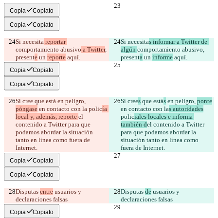
Copia
Copiato
Copia
Copiato
Si necesita
 reportar 
Si necesita
s informar a Twitter de 
comportamiento abusivo
 a Twitter
, 
algún 
comportamiento abusivo
, 
present
e
 un 
reporte
 aquí.
present
a
 un 
informe
 aquí.
Copia
Copiato
Copia
Copiato
Si cree
 que está
 en peligro, 
Si cree
s
 que está
s
 en peligro, 
ponte
póngase
 en contacto con la
 polic
ía 
en contacto con la
s autoridades
local y, además, reporte 
el 
polic
iales locales e informa 
contenido a Twitter para que 
también d
el contenido a Twitter 
podamos abordar la situación 
para que podamos abordar la 
tanto en línea como fuera de 
situación tanto en línea como 
Internet.
fuera de Internet.
Copia
Copiato
Copia
Copiato
Disputas 
entre
 usuarios y 
Disputas 
de
 usuarios y 
declaraciones falsas
declaraciones falsas
Copia
Copiato