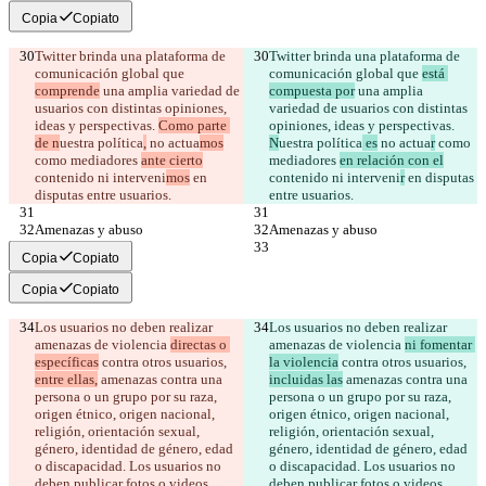
Copia
Copiato
Twitter brinda una plataforma de 
Twitter brinda una plataforma de 
comunicación global que 
comunicación global que 
está 
comprende
 una amplia variedad de 
compuesta por
 una amplia 
usuarios con distintas opiniones, 
variedad de usuarios con distintas 
ideas y perspectivas. 
Como parte 
opiniones, ideas y perspectivas. 
de n
uestra política
,
 no actua
mos
N
uestra política
 es
 no actua
r
 como 
como mediadores 
ante cierto
mediadores 
en relación con el
contenido ni interveni
mos
 en 
contenido ni interveni
r
 en disputas 
disputas entre usuarios.
entre usuarios.
Amenazas y abuso
Amenazas y abuso
Copia
Copiato
Copia
Copiato
Los usuarios no deben realizar 
Los usuarios no deben realizar 
amenazas de violencia 
directas o 
amenazas de violencia 
ni fomentar 
específicas
 contra otros usuarios, 
la violencia
 contra otros usuarios, 
entre ellas,
 amenazas contra una 
incluidas las
 amenazas contra una 
persona o un grupo por su raza, 
persona o un grupo por su raza, 
origen étnico, origen nacional, 
origen étnico, origen nacional, 
religión, orientación sexual, 
religión, orientación sexual, 
género, identidad de género, edad 
género, identidad de género, edad 
o discapacidad. Los usuarios no 
o discapacidad. Los usuarios no 
deben publicar fotos o videos 
deben publicar fotos o videos 