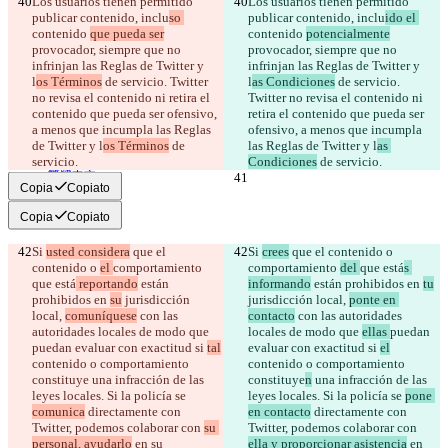
Los usuarios tienen permitido 
Los usuarios tienen permitido 
iManage
publicar contenido, inclu
so 
publicar contenido, inclu
ido el 
contenido 
que pueda ser
contenido 
potencialmente
English
provocador, siempre que no 
provocador, siempre que no 
Deutsch
infrinjan las Reglas de Twitter y 
Español
infrinjan las Reglas de Twitter y 
Français
l
os Términos
 de servicio. Twitter 
l
as Condiciones
 de servicio. 
हिन्दी
no revisa el contenido ni retira el 
Twitter no revisa el contenido ni 
Italiano
contenido que pueda ser ofensivo, 
retira el contenido que pueda ser 
日本語
a menos que incumpla las Reglas 
ofensivo, a menos que incumpla 
Português
de Twitter y l
os Términos
 de 
las Reglas de Twitter y l
as 
简体中文
servicio.
Condiciones
 de servicio.
繁體中文
Copia
Copiato
한국어
Copia
Copiato
Si 
usted considera
 que el 
Si 
crees
 que el contenido o 
contenido o 
el 
comportamiento 
comportamiento 
del 
que está
s 
que está
 reportando
 están 
informando
 están prohibidos en 
tu
prohibidos en 
su
 jurisdicción 
jurisdicción local, 
ponte en 
local, 
comuníquese
 con las 
contacto
 con las autoridades 
autoridades locales de modo que 
locales de modo que 
ellas 
puedan 
puedan evaluar con exactitud si 
tal
evaluar con exactitud si 
el
contenido o comportamiento 
contenido o comportamiento 
constituye
 una infracción de las 
constituye
n
 una infracción de las 
leyes locales. Si la policía se 
leyes locales. Si la policía se 
pone 
comunica
 directamente con 
en contacto
 directamente con 
Twitter, podemos colaborar con 
su 
Twitter, podemos colaborar con 
personal, ayudarlo
 en su 
ella y proporcionar asistencia
 en 