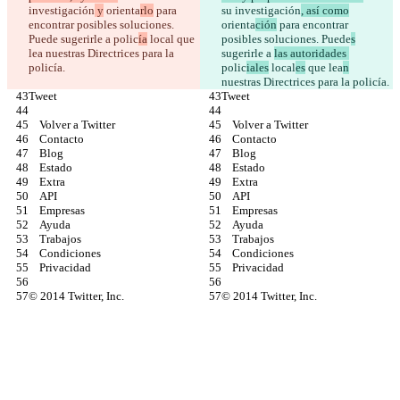
investigación
 y
 orienta
rlo
 para 
su investigación
, así como
encontrar posibles soluciones. 
orienta
ción
 para encontrar 
Puede
 sugerirle a 
polic
ía
 local
 que 
posibles soluciones. Puede
s
lea
 nuestras Directrices para la 
sugerirle a 
las autoridades 
policía.
polic
iales
 local
es
 que lea
n
nuestras Directrices para la policía.
Tweet
Tweet
    Volver a Twitter
    Volver a Twitter
    Contacto
    Contacto
    Blog
    Blog
    Estado
    Estado
    Extra
    Extra
    API
    API
    Empresas
    Empresas
    Ayuda
    Ayuda
    Trabajos
    Trabajos
    Condiciones
    Condiciones
    Privacidad
    Privacidad
© 2014 Twitter, Inc.
© 2014 Twitter, Inc.