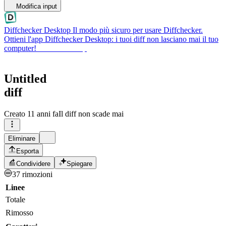
Modifica input
Diffchecker Desktop
Il modo più sicuro per usare Diffchecker.
Ottieni l'app Diffchecker Desktop: i tuoi diff non lasciano mai il tuo
computer!
Ottieni Desktop
Untitled
diff
Creato
11 anni fa
Il diff non scade mai
Eliminare
Esporta
Condividere
Spiegare
37 rimozioni
Linee
Totale
Rimosso