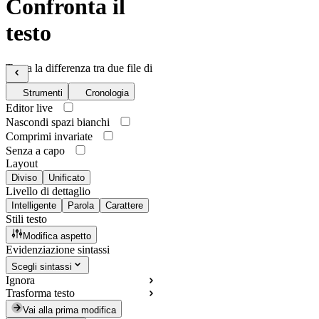
Confronta il
testo
Trova la differenza tra due file di
testo
Strumenti
Cronologia
Editor live
Nascondi spazi bianchi
Comprimi invariate
Senza a capo
Layout
Diviso
Unificato
Livello di dettaglio
Intelligente
Parola
Carattere
Stili testo
Modifica aspetto
Evidenziazione sintassi
Scegli sintassi
Ignora
Trasforma testo
Vai alla prima modifica