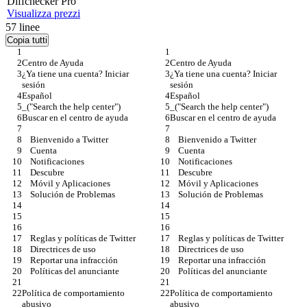
Diff
checker
Pro
Visualizza prezzi
57
linee
Copia tutti
Centro de Ayuda
Centro de Ayuda
¿Ya tiene una cuenta? Iniciar 
¿Ya tiene una cuenta? Iniciar 
sesión
sesión
Español
Español
_("Search the help center")
_("Search the help center")
Buscar en el centro de ayuda
Buscar en el centro de ayuda
    Bienvenido a Twitter
    Bienvenido a Twitter
    Cuenta
    Cuenta
    Notificaciones
    Notificaciones
    Descubre
    Descubre
    Móvil y Aplicaciones
    Móvil y Aplicaciones
    Solución de Problemas
    Solución de Problemas
    Reglas y políticas de Twitter
    Reglas y políticas de Twitter
    Directrices de uso
    Directrices de uso
    Reportar una infracción
    Reportar una infracción
    Políticas del anunciante
    Políticas del anunciante
Política de comportamiento 
Política de comportamiento 
abusivo
abusivo