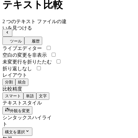
テキスト比較
2 つのテキスト ファイルの違
いを見つける
ツール
履歴
ライブエディター
空白の変更を非表示
未変更行を折りたたむ
折り返しなし
レイアウト
分割
統合
比較精度
スマート
単語
文字
テキストスタイル
外観を変更
シンタックスハイライ
ト
構文を選択