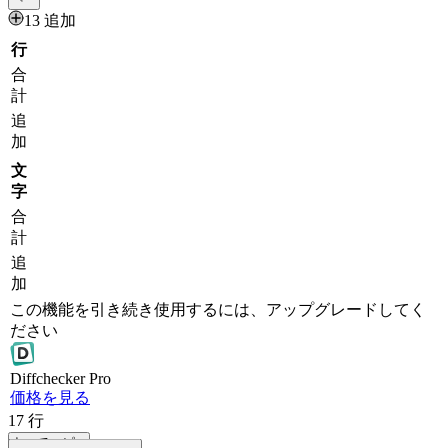
13 追加
行
合
計
追
加
文
字
合
計
追
加
この機能を引き続き使用するには、アップグレードしてく
ださい
Diff
checker
Pro
価格を見る
17
行
すべてコピー