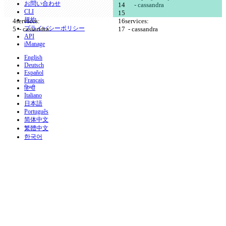
お問い合わせ
      - cassandra
CLI
規約
services:
services:
プライバシーポリシー
  - cassandra
  - cassandra
API
iManage
English
Deutsch
Español
Français
हिन्दी
Italiano
日本語
Português
简体中文
繁體中文
한국어