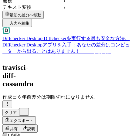
無視
テキスト変換
最初の差分へ移動
入力を編集
Diffchecker Desktop
Diffcheckerを実行する最も安全な方法。
Diffchecker Desktopアプリを入手：あなたの差分はコンピュ
ーターから出ることはありません！
Desktopを入手
travisci-
diff-
cassandra
作成日
6 年前
差分は期限切れになりません
クリア
エクスポート
共有
説明
1 削除