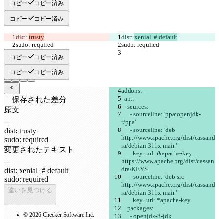
コピー
コピー済み
コピー
コピー済み
dist: 
trusty
dist: 
xenial  # default
sudo: required
sudo: required
コピー
コピー済み
コピー
コピー済み
addons:
  apt:
保存された差分
    sources:
原文
      - sourceline: 'ppa:openjdk-
ファイルを開く
r/ppa'
      - sourceline: 'deb 
http://www.apache.org/dist/cassand
ra/debian 311x main'
変更されたテキスト
        key_url: &apache-key 
ファイルを開く
https://www.apache.org/dist/cassan
dra/KEYS
      - sourceline: 'deb-src 
http://www.apache.org/dist/cassand
違いを見つける
ra/debian 311x main'
        key_url: *apache-key
    packages:
© 2026 Checker Software Inc.
      - openjdk-8-jdk