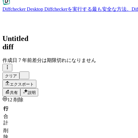
Diffchecker Desktop
Diffcheckerを実行する最も安全な方法。
Untitled
diff
作成日
7 年前
差分は期限切れになりません
クリア
エクスポート
共有
説明
12 削除
行
合
計
削
除