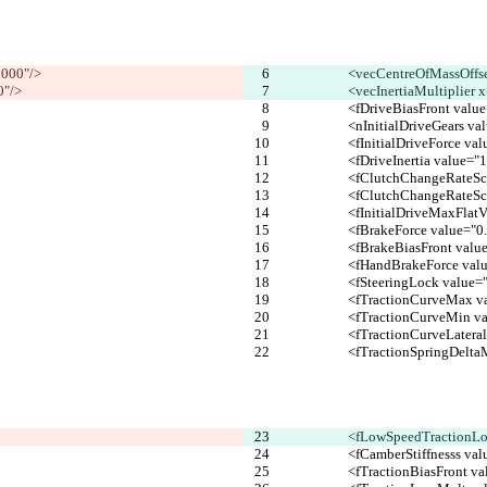
000"/>
			<vecCentreOfMassOff
0"/>
			<vecInertiaMultiplier 
			<fDriveBiasFront val
			<nInitialDriveGears v
			<fInitialDriveForce v
			<fDriveInertia value=
			<fClutchChangeRateS
			<fClutchChangeRate
			<fInitialDriveMaxFla
			<fBrakeForce value="
			<fBrakeBiasFront val
			<fHandBrakeForce va
			<fSteeringLock value
			<fTractionCurveMax 
			<fTractionCurveMin 
			<fTractionCurveLater
			<fTractionSpringDel
			<fLowSpeedTractionL
			<fCamberStiffnesss v
			<fTractionBiasFront 