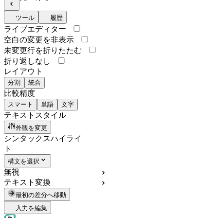
ツール
履歴
ライブエディター
空白の変更を非表示
未変更行を折りたたむ
折り返しなし
レイアウト
分割
統合
比較精度
スマート
単語
文字
テキストスタイル
外観を変更
シンタックスハイライ
ト
構文を選択
無視
テキスト変換
最初の差分へ移動
入力を編集