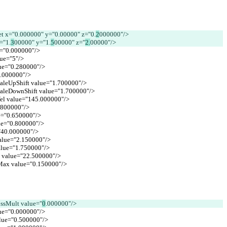
set x="0.000000" y="0.00000
" z="0.
2
000000"/>
x="1.
3
00000" y="1.
5
00000" z="
2.
00000"/>
ue="0.000000"/>
alue="5"/>
alue="0.280000"/>
"1.000000"/>
caleUpShift value="1.700000"/>
ScaleDownShift value="1.700000"/>
tVel value="145.000000"/>
0.800000"/>
ue="0.650000"/>
lue="0.800000"/>
="40.000000"/>
value="2.150000"/>
value="1.750000"/>
al value="22.500000"/>
taMax value="0.150000"/>
ossMult value="
0
.000000"/>
alue="0.000000"/>
value="0.500000"/>