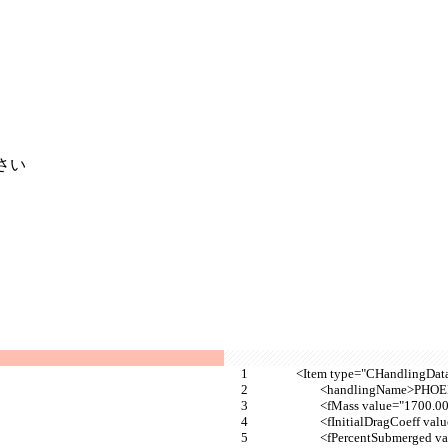
さい
		<Item type="CHandlingDat
			<handlingName>PHO
			<fMass value="1700.
			<fInitialDragCoeff va
			<fPercentSubmerged 