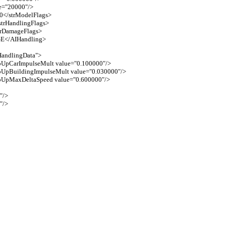
ue="20000"/>
10</strModelFlags>
/strHandlingFlags>
strDamageFlags>
GE</AIHandling>
rHandlingData">
dPopUpCarImpulseMult value="0.100000"/>
dPopUpBuildingImpulseMult value="0.030000"/>
dPopUpMaxDeltaSpeed value="0.600000"/>
L"/>
L"/>