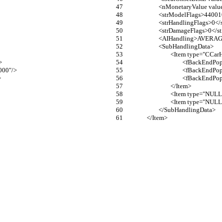
			<nMonetaryValue val
			<strModelFlags>4400
			<strHandlingFlags>0<
			<strDamageFlags>0</
			<AIHandling>AVERA
			<SubHandlingData>
				<Item type="CCa
>
					<fBackEn
000"/>
					<fBackEn
>
					<fBackEn
				</Item>
				<Item type="NUL
				<Item type="NUL
			</SubHandlingData>
		</Item>