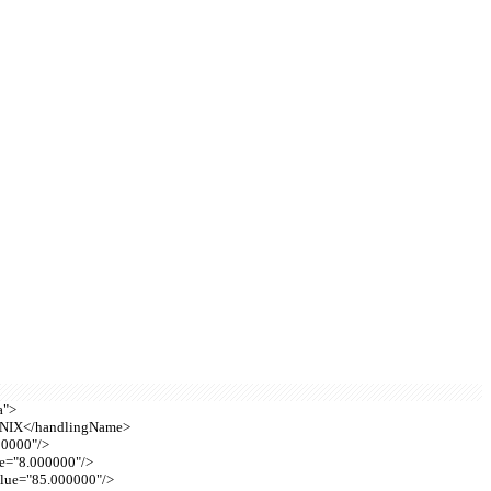
a">
ENIX</handlingName>
000000"/>
lue="8.000000"/>
value="85.000000"/>