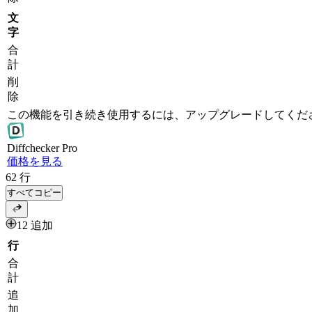
文
字
合
計
削
除
この機能を引き続き使用するには、アップグレードしてくだ
Diff
checker
Pro
価格を見る
62
行
すべてコピー
12 追加
行
合
計
追
加