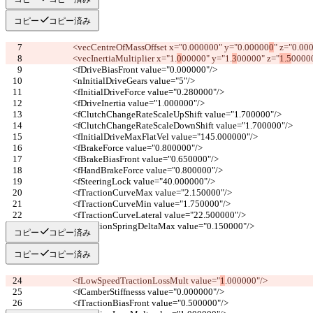
コピー
コピー済み
			<vecCentreOfMassOffset x="0.000000" y="0.00000
0
" z="0.
000
			<vecInertiaMultiplier x="1.
0
00000" y="1.
3
00000" z="
1.5
0000
			<fDriveBiasFront value="0.000000"/>
			<nInitialDriveGears value="5"/>
			<fInitialDriveForce value="0.280000"/>
			<fDriveInertia value="1.000000"/>
			<fClutchChangeRateScaleUpShift value="1.700000"/>
			<fClutchChangeRateScaleDownShift value="1.700000"/>
			<fInitialDriveMaxFlatVel value="145.000000"/>
			<fBrakeForce value="0.800000"/>
			<fBrakeBiasFront value="0.650000"/>
			<fHandBrakeForce value="0.800000"/>
			<fSteeringLock value="40.000000"/>
			<fTractionCurveMax value="2.150000"/>
			<fTractionCurveMin value="1.750000"/>
			<fTractionCurveLateral value="22.500000"/>
			<fTractionSpringDeltaMax value="0.150000"/>
コピー
コピー済み
コピー
コピー済み
			<fLowSpeedTractionLossMult value="
1
.000000"/>
			<fCamberStiffnesss value="0.000000"/>
			<fTractionBiasFront value="0.500000"/>