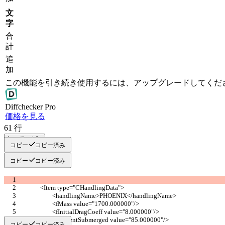
文
字
合
計
追
加
この機能を引き続き使用するには、アップグレードしてくだ
Diff
checker
Pro
価格を見る
61
行
すべてコピー
コピー
コピー済み
コピー
コピー済み
		<Item type="CHandlingData">
			<handlingName>PHOENIX</handlingName>
			<fMass value="1700.000000"/>
			<fInitialDragCoeff value="8.000000"/>
			<fPercentSubmerged value="85.000000"/>
コピー
コピー済み