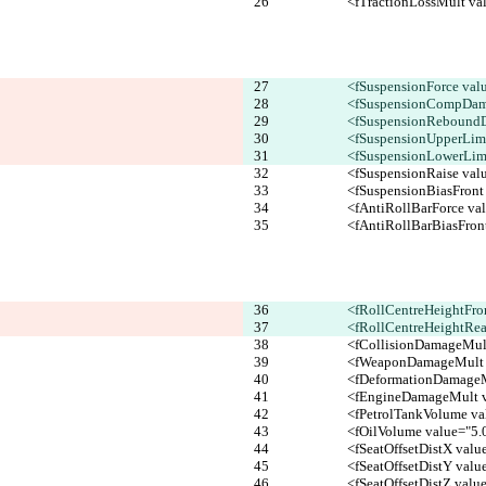
			<fTractionLossMult v
			<fSuspensionForce val
			<fSuspensionCompDa
			<fSuspensionReboun
			<fSuspensionUpperLim
			<fSuspensionLowerLim
			<fSuspensionRaise va
			<fSuspensionBiasFron
			<fAntiRollBarForce v
			<fAntiRollBarBiasFro
			<fRollCentreHeightFro
			<fRollCentreHeightRe
			<fCollisionDamageMu
			<fWeaponDamageMult
			<fDeformationDamag
			<fEngineDamageMult
			<fPetrolTankVolume 
			<fOilVolume value="5
			<fSeatOffsetDistX va
			<fSeatOffsetDistY va
			<fSeatOffsetDistZ va