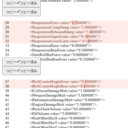
			<fTractionLossMult value="1.000000"/>
コピー
コピー済み
コピー
コピー済み
			<fSuspensionForce value="
1.7
00000"/>
			<fSuspensionCompDamp value="1.
000000"/>
			<fSuspensionReboundDamp value="1.
4
00000"/>
			<fSuspensionUpperLimit value="0.1
0
0000"/>
			<fSuspensionLowerLimit value="-0.1
8
0000"/>
			<fSuspensionRaise value="0.000000"/>
			<fSuspensionBiasFront value="0.500000"/>
			<fAntiRollBarForce value="0.800000"/>
			<fAntiRollBarBiasFront value="0.550000"/>
コピー
コピー済み
コピー
コピー済み
			<fRollCentreHeightFront value="0.
1
00000"/>
			<fRollCentreHeightRear value="0.
1
80000"/>
			<fCollisionDamageMult value="1.000000"/>
			<fWeaponDamageMult value="1.000000"/>
			<fDeformationDamageMult value="0.800000"/>
			<fEngineDamageMult value="1.500000"/>
			<fPetrolTankVolume value="65.000000"/>
			<fOilVolume value="5.000000"/>
			<fSeatOffsetDistX value="0.000000"/>
			<fSeatOffsetDistY value="0.000000"/>
			<fSeatOffsetDistZ value="0.000000"/>