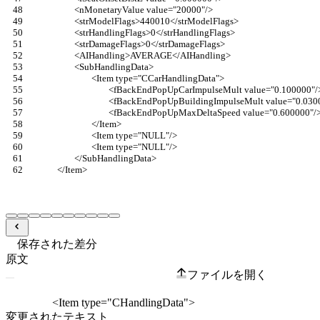
			<nMonetaryValue value="20000"/>
			<strModelFlags>440010</strModelFlags>
			<strHandlingFlags>0</strHandlingFlags>
			<strDamageFlags>0</strDamageFlags>
			<AIHandling>AVERAGE</AIHandling>
			<SubHandlingData>
				<Item type="CCarHandlingData">
					<fBackEndPopUpCarImpulseMult value="0.100000"/
					<fBackEndPopUpBuildingImpulseMult value="0.030
					<fBackEndPopUpMaxDeltaSpeed value="0.600000"/
				</Item>
				<Item type="NULL"/>
				<Item type="NULL"/>
			</SubHandlingData>
		</Item>
保存された差分
原文
ファイルを開く
変更されたテキスト