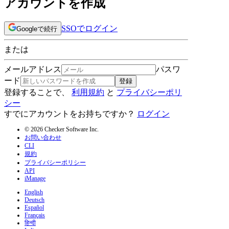
アカウントを作成
SSOでログイン
Googleで続行
または
メールアドレス
パスワ
ード
登録
登録することで、
利用規約
と
プライバシーポリ
シー
すでにアカウントをお持ちですか？
ログイン
© 2026 Checker Software Inc.
お問い合わせ
CLI
規約
プライバシーポリシー
API
iManage
English
Deutsch
Español
Français
हिन्दी