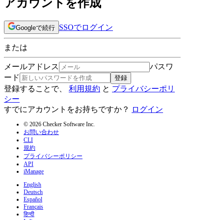
アカウントを作成
SSOでログイン
Googleで続行
または
メールアドレス
パスワ
ード
登録
登録することで、
利用規約
と
プライバシーポリ
シー
すでにアカウントをお持ちですか？
ログイン
© 2026 Checker Software Inc.
お問い合わせ
CLI
規約
プライバシーポリシー
API
iManage
English
Deutsch
Español
Français
हिन्दी