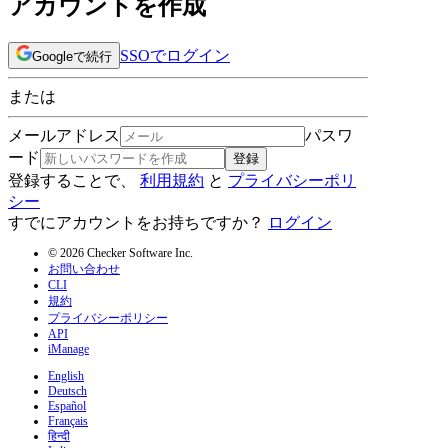
アカウントを作成
SSOでログイン
Googleで続行
または
メールアドレス
パスワ
ード
登録
登録することで、
利用規約
と
プライバシーポリ
シー
すでにアカウントをお持ちですか？
ログイン
© 2026 Checker Software Inc.
お問い合わせ
CLI
規約
プライバシーポリシー
API
iManage
English
Deutsch
Español
Français
हिन्दी