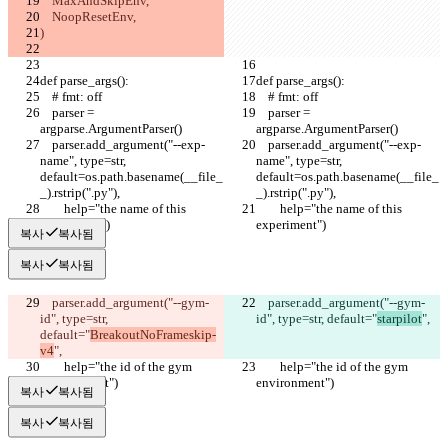
    MaxAndSkipEnv,
    NoopResetEnv,
)
def parse_args():
def parse_args():
    # fmt: off
    # fmt: off
    parser = 
    parser = 
argparse.ArgumentParser()
argparse.ArgumentParser()
    parser.add_argument("--exp-
    parser.add_argument("--exp-
name", type=str, 
name", type=str, 
default=os.path.basename(__file_
default=os.path.basename(__file_
_).rstrip(".py"),
_).rstrip(".py"),
        help="the name of this 
        help="the name of this 
experiment")
experiment")
복사
복사됨
복사
복사됨
    parser.add_argument("--gym-
    parser.add_argument("--gym-
id", type=str, 
id", type=str, default="
starpilot
",
default="
BreakoutNoFrameskip-
v4
",
        help="the id of the gym 
        help="the id of the gym 
environment")
environment")
복사
복사됨
복사
복사됨