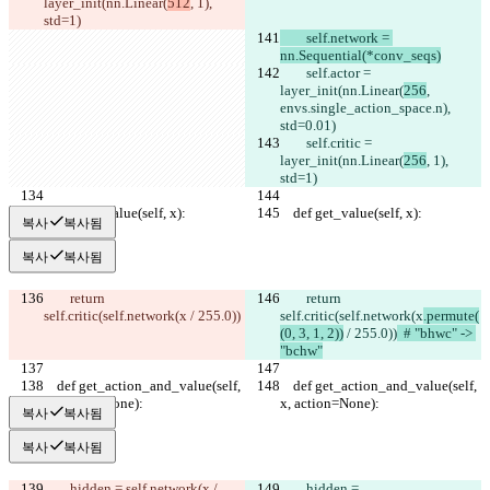
layer_init(nn.Linear(
512
, 1), 
std=1)
        self.network = 
nn.Sequential(*conv_seqs)
        self.actor = 
layer_init(nn.Linear(
256
, 
envs.single_action_space.n), 
std=0.01)
        self.critic = 
layer_init(nn.Linear(
256
, 1), 
std=1)
    def get_value(self, x):
    def get_value(self, x):
복사
복사됨
복사
복사됨
        return 
        return 
self.critic(self.network(x
 / 255.0))
self.critic(self.network(x
.permute(
(0, 3, 1, 2))
 / 255.0))
  # "bhwc" -> 
"bchw"
    def get_action_and_value(self, 
    def get_action_and_value(self, 
x, action=None):
x, action=None):
복사
복사됨
복사
복사됨
        hidden = self.network(x
 / 
        hidden = 