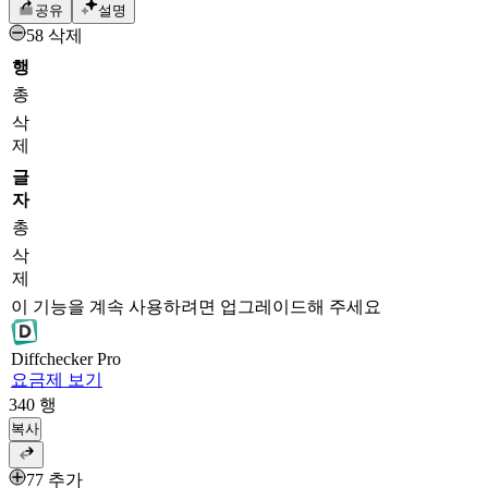
공유
설명
58 삭제
행
총
삭
제
글
자
총
삭
제
이 기능을 계속 사용하려면 업그레이드해 주세요
Diff
checker
Pro
요금제 보기
340
행
복사
77 추가