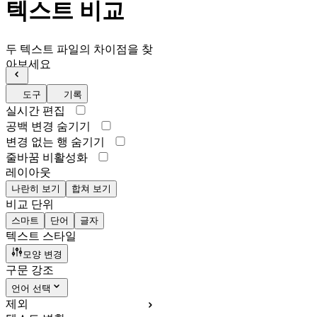
텍스트 비교
두 텍스트 파일의 차이점을 찾
아보세요
도구
기록
실시간 편집
공백 변경 숨기기
변경 없는 행 숨기기
줄바꿈 비활성화
레이아웃
나란히 보기
합쳐 보기
비교 단위
스마트
단어
글자
텍스트 스타일
모양 변경
구문 강조
언어 선택
제외