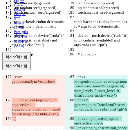
English
    random.seed(args.seed)
    random.seed(args.seed)
Deutsch
    np.random.seed(args.seed)
    np.random.seed(args.seed)
Español
    torch.manual_seed(args.seed)
    torch.manual_seed(args.seed)
Français
हिन्दी
torch.backends.cudnn.determinist
torch.backends.cudnn.determinist
Italiano
ic = args.torch_deterministic
ic = args.torch_deterministic
日本語
Português
    device = torch.device("cuda" if 
    device = torch.device("cuda" if 
简体中文
torch.cuda.is_available() and 
torch.cuda.is_available() and 
繁體中文
args.cuda else "cpu")
args.cuda else "cpu")
한국어
    # env setup
    # env setup
복사
복사됨
복사
복사됨
    envs = 
    envs = 
gym.vector.SyncVectorEnv(
ProcgenEnv(num_envs=args.num
_envs, env_name=args.gym_id, 
num_levels=0, start_level=0, 
distribution_mode="easy")
        [make_env(args.gym_id, 
    envs = 
args.seed + i, i, 
gym.wrappers.TransformObservat
args.capture_video, run_name) 
ion(envs, lambda obs: obs["rgb"])
for i in range(args.num_envs)]
    )
    envs.single_action_space = 
envs.action_space
    envs.single_observation_space 