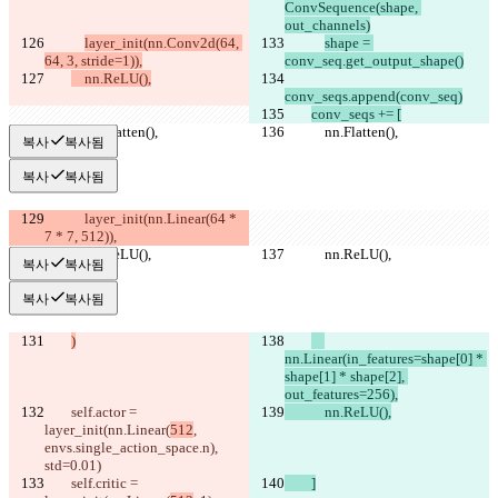
ConvSequence(shape, 
out_channels)
layer_init(nn.Conv2d(64, 
shape = 
64, 3, stride=1)),
conv_seq.get_output_shape()
    nn.ReLU(),
conv_seqs.append(conv_seq)
conv_seqs += [
            nn.Flatten(),
            nn.Flatten(),
복사
복사됨
복사
복사됨
            layer_init(nn.Linear(64 * 
7 * 7, 512)),
            nn.ReLU(),
            nn.ReLU(),
복사
복사됨
복사
복사됨
)
nn.Linear(in_features=shape[0] * 
shape[1] * shape[2], 
out_features=256),
        self.actor = 
            nn.ReLU(),
layer_init(nn.Linear(
512
, 
envs.single_action_space.n), 
std=0.01)
        self.critic = 
        ]