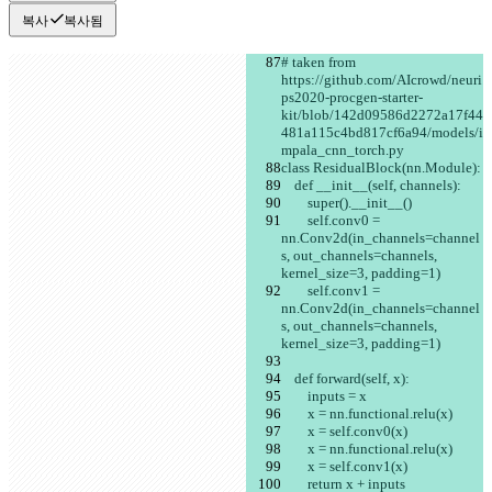
복사
복사됨
# taken from 
https://github.com/AIcrowd/neuri
ps2020-procgen-starter-
kit/blob/142d09586d2272a17f44
481a115c4bd817cf6a94/models/i
mpala_cnn_torch.py
class ResidualBlock(nn.Module):
    def __init__(self, channels):
        super().__init__()
        self.conv0 = 
nn.Conv2d(in_channels=channel
s, out_channels=channels, 
kernel_size=3, padding=1)
        self.conv1 = 
nn.Conv2d(in_channels=channel
s, out_channels=channels, 
kernel_size=3, padding=1)
    def forward(self, x):
        inputs = x
        x = nn.functional.relu(x)
        x = self.conv0(x)
        x = nn.functional.relu(x)
        x = self.conv1(x)
        return x + inputs