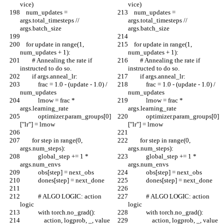
vice)
vice)
    num_updates = 
    num_updates = 
args.total_timesteps // 
args.total_timesteps // 
args.batch_size
args.batch_size
    for update in range(1, 
    for update in range(1, 
num_updates + 1):
num_updates + 1):
        # Annealing the rate if 
        # Annealing the rate if 
instructed to do so.
instructed to do so.
        if args.anneal_lr:
        if args.anneal_lr:
            frac = 1.0 - (update - 1.0) / 
            frac = 1.0 - (update - 1.0) / 
num_updates
num_updates
            lrnow = frac * 
            lrnow = frac * 
args.learning_rate
args.learning_rate
            optimizer.param_groups[0]
            optimizer.param_groups[0]
["lr"] = lrnow
["lr"] = lrnow
        for step in range(0, 
        for step in range(0, 
args.num_steps):
args.num_steps):
            global_step += 1 * 
            global_step += 1 * 
args.num_envs
args.num_envs
            obs[step] = next_obs
            obs[step] = next_obs
            dones[step] = next_done
            dones[step] = next_done
            # ALGO LOGIC: action 
            # ALGO LOGIC: action 
logic
logic
            with torch.no_grad():
            with torch.no_grad():
                action, logprob, _, value 
                action, logprob, _, value 