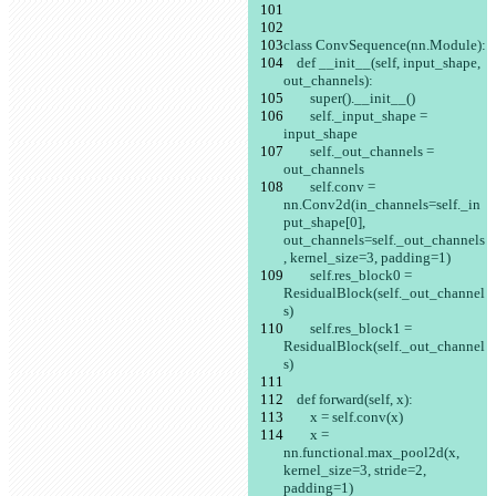
class ConvSequence(nn.Module):
    def __init__(self, input_shape, 
out_channels):
        super().__init__()
        self._input_shape = 
input_shape
        self._out_channels = 
out_channels
        self.conv = 
nn.Conv2d(in_channels=self._in
put_shape[0], 
out_channels=self._out_channels
, kernel_size=3, padding=1)
        self.res_block0 = 
ResidualBlock(self._out_channel
s)
        self.res_block1 = 
ResidualBlock(self._out_channel
s)
    def forward(self, x):
        x = self.conv(x)
        x = 
nn.functional.max_pool2d(x, 
kernel_size=3, stride=2, 
padding=1)