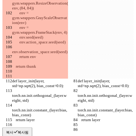
gym.wrappers.ResizeObservation(
env, (84, 84))
        env = 
gym.wrappers.GrayScaleObservat
ion(env)
        env = 
gym.wrappers.FrameStack(env, 4)
        env.seed(seed)
        env.action_space.seed(seed)
env.observation_space.seed(seed)
        return env
    return thunk
def layer_init(layer, 
def layer_init(layer, 
std=np.sqrt(2), bias_const=0.0):
std=np.sqrt(2), bias_const=0.0):
torch.nn.init.orthogonal_(layer.w
torch.nn.init.orthogonal_(layer.w
eight, std)
eight, std)
torch.nn.init.constant_(layer.bias, 
torch.nn.init.constant_(layer.bias, 
bias_const)
bias_const)
    return layer
    return layer
복사
복사됨