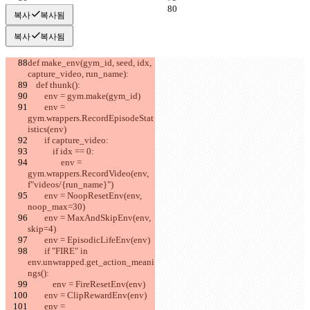
복사
복사됨
복사
복사됨
def make_env(gym_id, seed, idx, 
capture_video, run_name):
    def thunk():
        env = gym.make(gym_id)
        env = 
gym.wrappers.RecordEpisodeStat
istics(env)
        if capture_video:
            if idx == 0:
                env = 
gym.wrappers.RecordVideo(env, 
f"videos/{run_name}")
        env = NoopResetEnv(env, 
noop_max=30)
        env = MaxAndSkipEnv(env, 
skip=4)
        env = EpisodicLifeEnv(env)
        if "FIRE" in 
env.unwrapped.get_action_meani
ngs():
            env = FireResetEnv(env)
        env = ClipRewardEnv(env)
        env = 