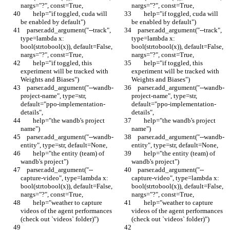
nargs="?", const=True,
nargs="?", const=True,
        help="if toggled, cuda will 
        help="if toggled, cuda will 
be enabled by default")
be enabled by default")
    parser.add_argument("--track", 
    parser.add_argument("--track", 
type=lambda x: 
type=lambda x: 
bool(strtobool(x)), default=False, 
bool(strtobool(x)), default=False, 
nargs="?", const=True,
nargs="?", const=True,
        help="if toggled, this 
        help="if toggled, this 
experiment will be tracked with 
experiment will be tracked with 
Weights and Biases")
Weights and Biases")
    parser.add_argument("--wandb-
    parser.add_argument("--wandb-
project-name", type=str, 
project-name", type=str, 
default="ppo-implementation-
default="ppo-implementation-
details",
details",
        help="the wandb's project 
        help="the wandb's project 
name")
name")
    parser.add_argument("--wandb-
    parser.add_argument("--wandb-
entity", type=str, default=None,
entity", type=str, default=None,
        help="the entity (team) of 
        help="the entity (team) of 
wandb's project")
wandb's project")
    parser.add_argument("--
    parser.add_argument("--
capture-video", type=lambda x: 
capture-video", type=lambda x: 
bool(strtobool(x)), default=False, 
bool(strtobool(x)), default=False, 
nargs="?", const=True,
nargs="?", const=True,
        help="weather to capture 
        help="weather to capture 
videos of the agent performances 
videos of the agent performances 
(check out `videos` folder)")
(check out `videos` folder)")