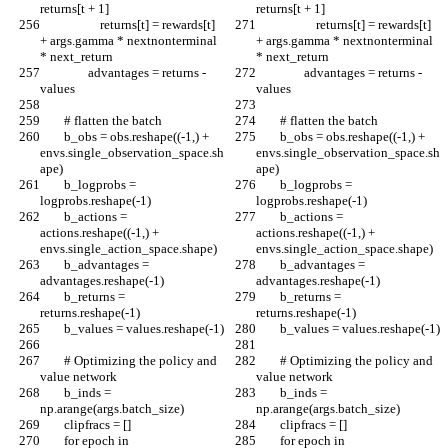
returns[t + 1]
returns[t + 1]
                    returns[t] = rewards[t] 
                    returns[t] = rewards[t] 
+ args.gamma * nextnonterminal 
+ args.gamma * nextnonterminal 
* next_return
* next_return
                advantages = returns - 
                advantages = returns - 
values
values
        # flatten the batch
        # flatten the batch
        b_obs = obs.reshape((-1,) + 
        b_obs = obs.reshape((-1,) + 
envs.single_observation_space.sh
envs.single_observation_space.sh
ape)
ape)
        b_logprobs = 
        b_logprobs = 
logprobs.reshape(-1)
logprobs.reshape(-1)
        b_actions = 
        b_actions = 
actions.reshape((-1,) + 
actions.reshape((-1,) + 
envs.single_action_space.shape)
envs.single_action_space.shape)
        b_advantages = 
        b_advantages = 
advantages.reshape(-1)
advantages.reshape(-1)
        b_returns = 
        b_returns = 
returns.reshape(-1)
returns.reshape(-1)
        b_values = values.reshape(-1)
        b_values = values.reshape(-1)
        # Optimizing the policy and 
        # Optimizing the policy and 
value network
value network
        b_inds = 
        b_inds = 
np.arange(args.batch_size)
np.arange(args.batch_size)
        clipfracs = []
        clipfracs = []
        for epoch in 
        for epoch in 