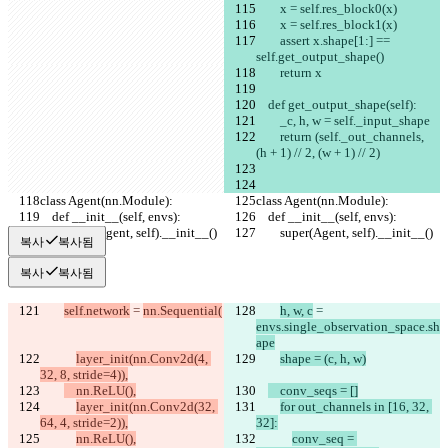
        x = self.res_block0(x)
        x = self.res_block1(x)
        assert x.shape[1:] == 
self.get_output_shape()
        return x
    def get_output_shape(self):
        _c, h, w = self._input_shape
        return (self._out_channels, 
(h + 1) // 2, (w + 1) // 2)
class Agent(nn.Module):
class Agent(nn.Module):
    def __init__(self, envs):
    def __init__(self, envs):
        super(Agent, self).__init__()
        super(Agent, self).__init__()
복사
복사됨
복사
복사됨
self.network
 = 
nn.Sequential(
h, w, c
 = 
envs.single_observation_space.sh
ape
layer_init(nn.Conv2d(4, 
shape = (c, h, w)
32, 8, stride=4)),
    nn.ReLU(),
    conv_seqs = []
layer_init(nn.Conv2d(32, 
for out_channels in [16, 32, 
64, 4, stride=2)),
32]:
nn.ReLU(),
conv_seq = 