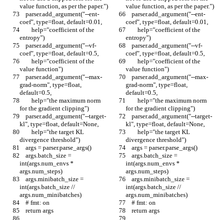
value function, as per the paper.")
value function, as per the paper.")
    parser.add_argument("--ent-
    parser.add_argument("--ent-
coef", type=float, default=0.01,
coef", type=float, default=0.01,
        help="coefficient of the 
        help="coefficient of the 
entropy")
entropy")
    parser.add_argument("--vf-
    parser.add_argument("--vf-
coef", type=float, default=0.5,
coef", type=float, default=0.5,
        help="coefficient of the 
        help="coefficient of the 
value function")
value function")
    parser.add_argument("--max-
    parser.add_argument("--max-
grad-norm", type=float, 
grad-norm", type=float, 
default=0.5,
default=0.5,
        help="the maximum norm 
        help="the maximum norm 
for the gradient clipping")
for the gradient clipping")
    parser.add_argument("--target-
    parser.add_argument("--target-
kl", type=float, default=None,
kl", type=float, default=None,
        help="the target KL 
        help="the target KL 
divergence threshold")
divergence threshold")
    args = parser.parse_args()
    args = parser.parse_args()
    args.batch_size = 
    args.batch_size = 
int(args.num_envs * 
int(args.num_envs * 
args.num_steps)
args.num_steps)
    args.minibatch_size = 
    args.minibatch_size = 
int(args.batch_size // 
int(args.batch_size // 
args.num_minibatches)
args.num_minibatches)
    # fmt: on
    # fmt: on
    return args
    return args