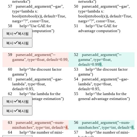
networks")
networks")
    parser.add_argument("--gae", 
    parser.add_argument("--gae", 
type=lambda x: 
type=lambda x: 
bool(strtobool(x)), default=True, 
bool(strtobool(x)), default=True, 
nargs="?", const=True,
nargs="?", const=True,
        help="Use GAE for 
        help="Use GAE for 
advantage computation")
advantage computation")
복사
복사됨
복사
복사됨
    parser.add_argument("--
    parser.add_argument("--
gamma", type=float, default=0.99
,
gamma", type=float, 
default=0.99
9
,
        help="the discount factor 
        help="the discount factor 
gamma")
gamma")
    parser.add_argument("--gae-
    parser.add_argument("--gae-
lambda", type=float, 
lambda", type=float, 
default=0.95,
default=0.95,
        help="the lambda for the 
        help="the lambda for the 
general advantage estimation")
general advantage estimation")
복사
복사됨
복사
복사됨
    parser.add_argument("--num-
    parser.add_argument("--num-
minibatches", type=int, default=
4
,
minibatches", type=int, default=
8
,
        help="the number of mini-
        help="the number of mini-