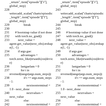
_return", item["episode"]["r"], 
_return", item["episode"]["r"], 
global_step)
global_step)
writer.add_scalar("charts/episodic
writer.add_scalar("charts/episodic
_length", item["episode"]["l"], 
_length", item["episode"]["l"], 
global_step)
global_step)
                    break
                    break
        # bootstrap value if not done
        # bootstrap value if not done
        with torch.no_grad():
        with torch.no_grad():
            next_value = 
            next_value = 
agent.get_value(next_obs).reshap
agent.get_value(next_obs).reshap
e(1, -1)
e(1, -1)
            if args.gae:
            if args.gae:
                advantages = 
                advantages = 
torch.zeros_like(rewards).to(devic
torch.zeros_like(rewards).to(devic
e)
e)
                lastgaelam = 0
                lastgaelam = 0
                for t in 
                for t in 
reversed(range(args.num_steps)):
reversed(range(args.num_steps)):
                    if t == args.num_steps 
                    if t == args.num_steps 
- 1:
- 1:
                        nextnonterminal = 
                        nextnonterminal = 
1.0 - next_done
1.0 - next_done
                        nextvalues = 
                        nextvalues = 
next_value
next_value
                    else:
                    else:
                        nextnonterminal = 
                        nextnonterminal = 