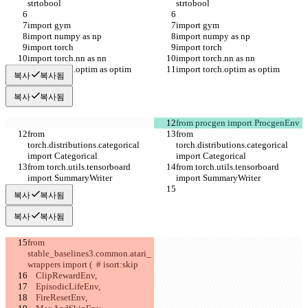
strtobool
strtobool
import gym
import gym
import numpy as np
import numpy as np
import torch
import torch
import torch.nn as nn
import torch.nn as nn
import torch.optim as optim
import torch.optim as optim
복사
복사됨
복사
복사됨
from procgen import ProcgenEnv
from 
from 
torch.distributions.categorical 
torch.distributions.categorical 
import Categorical
import Categorical
from torch.utils.tensorboard 
from torch.utils.tensorboard 
import SummaryWriter
import SummaryWriter
복사
복사됨
복사
복사됨
from 
stable_baselines3.common.atari_
wrappers import (  # isort:skip
    ClipRewardEnv,
    EpisodicLifeEnv,
    FireResetEnv,