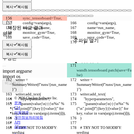
복사
복사됨
            sync_tensorboard=True,
            config=vars(args),
            config=vars(args),
저장된 비교 결과
            name=run_name,
            name=run_name,
            monitor_gym=True,
            monitor_gym=True,
원본
            save_code=True,
            save_code=True,
파일 열기
        )
        )
복사
복사됨
복사
복사됨
수정본
파일 열기
wandb.tensorboard.patch(save=Fa
lse)
    writer = 
    writer = 
비교하기
SummaryWriter(f"runs/{run_name
SummaryWriter(f"runs/{run_name
}")
}")
    writer.add_text(
    writer.add_text(
© 2026 Checker Software Inc.
        "hyperparameters",
        "hyperparameters",
문의
        "|param|value|\n|-|-|\n%s" % 
        "|param|value|\n|-|-|\n%s" % 
CLI
("\n".join([f"|{key}|{value}|" for 
("\n".join([f"|{key}|{value}|" for 
이용약관
key, value in vars(args).items()])),
key, value in vars(args).items()])),
개인정보처리방침
    )
    )
API
iManage
    # TRY NOT TO MODIFY: 
    # TRY NOT TO MODIFY: 
seeding
seeding