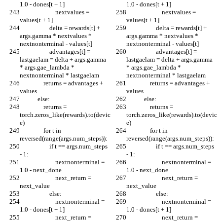
1.0 - dones[t + 1]
1.0 - dones[t + 1]
                        nextvalues = 
                        nextvalues = 
values[t + 1]
values[t + 1]
                    delta = rewards[t] + 
                    delta = rewards[t] + 
args.gamma * nextvalues * 
args.gamma * nextvalues * 
nextnonterminal - values[t]
nextnonterminal - values[t]
                    advantages[t] = 
                    advantages[t] = 
lastgaelam = delta + args.gamma 
lastgaelam = delta + args.gamma 
* args.gae_lambda * 
* args.gae_lambda * 
nextnonterminal * lastgaelam
nextnonterminal * lastgaelam
                returns = advantages + 
                returns = advantages + 
values
values
            else:
            else:
                returns = 
                returns = 
torch.zeros_like(rewards).to(devic
torch.zeros_like(rewards).to(devic
e)
e)
                for t in 
                for t in 
reversed(range(args.num_steps)):
reversed(range(args.num_steps)):
                    if t == args.num_steps 
                    if t == args.num_steps 
- 1:
- 1:
                        nextnonterminal = 
                        nextnonterminal = 
1.0 - next_done
1.0 - next_done
                        next_return = 
                        next_return = 
next_value
next_value
                    else:
                    else:
                        nextnonterminal = 
                        nextnonterminal = 
1.0 - dones[t + 1]
1.0 - dones[t + 1]
                        next_return = 
                        next_return = 