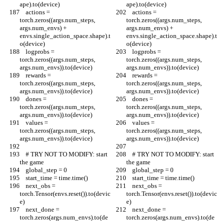
ape).to(device)
ape).to(device)
    actions = 
    actions = 
torch.zeros((args.num_steps, 
torch.zeros((args.num_steps, 
args.num_envs) + 
args.num_envs) + 
envs.single_action_space.shape).t
envs.single_action_space.shape).t
o(device)
o(device)
    logprobs = 
    logprobs = 
torch.zeros((args.num_steps, 
torch.zeros((args.num_steps, 
args.num_envs)).to(device)
args.num_envs)).to(device)
    rewards = 
    rewards = 
torch.zeros((args.num_steps, 
torch.zeros((args.num_steps, 
args.num_envs)).to(device)
args.num_envs)).to(device)
    dones = 
    dones = 
torch.zeros((args.num_steps, 
torch.zeros((args.num_steps, 
args.num_envs)).to(device)
args.num_envs)).to(device)
    values = 
    values = 
torch.zeros((args.num_steps, 
torch.zeros((args.num_steps, 
args.num_envs)).to(device)
args.num_envs)).to(device)
    # TRY NOT TO MODIFY: start 
    # TRY NOT TO MODIFY: start 
the game
the game
    global_step = 0
    global_step = 0
    start_time = time.time()
    start_time = time.time()
    next_obs = 
    next_obs = 
torch.Tensor(envs.reset()).to(devic
torch.Tensor(envs.reset()).to(devic
e)
e)
    next_done = 
    next_done = 
torch.zeros(args.num_envs).to(de
torch.zeros(args.num_envs).to(de