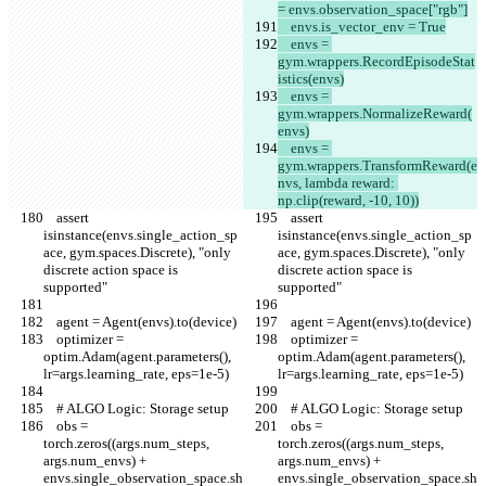
= envs.observation_space["rgb"]
    envs.is_vector_env = True
    envs = 
gym.wrappers.RecordEpisodeStat
istics(envs)
    envs = 
gym.wrappers.NormalizeReward(
envs)
    envs = 
gym.wrappers.TransformReward(e
nvs, lambda reward: 
np.clip(reward, -10, 10))
    assert 
    assert 
isinstance(envs.single_action_sp
isinstance(envs.single_action_sp
ace, gym.spaces.Discrete), "only 
ace, gym.spaces.Discrete), "only 
discrete action space is 
discrete action space is 
supported"
supported"
    agent = Agent(envs).to(device)
    agent = Agent(envs).to(device)
    optimizer = 
    optimizer = 
optim.Adam(agent.parameters(), 
optim.Adam(agent.parameters(), 
lr=args.learning_rate, eps=1e-5)
lr=args.learning_rate, eps=1e-5)
    # ALGO Logic: Storage setup
    # ALGO Logic: Storage setup
    obs = 
    obs = 
torch.zeros((args.num_steps, 
torch.zeros((args.num_steps, 
args.num_envs) + 
args.num_envs) + 
envs.single_observation_space.sh
envs.single_observation_space.sh