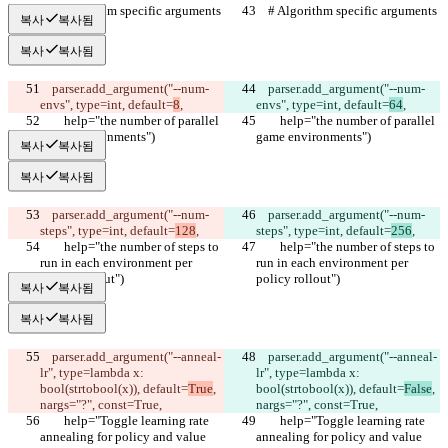
    # Algorithm specific arguments
    # Algorithm specific arguments
복사
복사됨
복사
복사됨
    parser.add_argument("--num-
    parser.add_argument("--num-
envs", type=int, default=
8
,
envs", type=int, default=
64
,
        help="the number of parallel 
        help="the number of parallel 
game environments")
game environments")
복사
복사됨
복사
복사됨
    parser.add_argument("--num-
    parser.add_argument("--num-
steps", type=int, default=
128
,
steps", type=int, default=
256
,
        help="the number of steps to 
        help="the number of steps to 
run in each environment per 
run in each environment per 
policy rollout")
policy rollout")
복사
복사됨
복사
복사됨
    parser.add_argument("--anneal-
    parser.add_argument("--anneal-
lr", type=lambda x: 
lr", type=lambda x: 
bool(strtobool(x)), default=
True
, 
bool(strtobool(x)), default=
False
, 
nargs="?", const=True,
nargs="?", const=True,
        help="Toggle learning rate 
        help="Toggle learning rate 
annealing for policy and value 
annealing for policy and value 