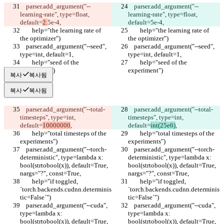
    parser.add_argument("--
    parser.add_argument("--
learning-rate", type=float, 
learning-rate", type=float, 
default=
2.
5e-4,
default=
5e-4,
        help="the learning rate of 
        help="the learning rate of 
the optimizer")
the optimizer")
    parser.add_argument("--seed", 
    parser.add_argument("--seed", 
type=int, default=1,
type=int, default=1,
        help="seed of the 
        help="seed of the 
experiment")
experiment")
복사
복사됨
복사
복사됨
    parser.add_argument("--total-
    parser.add_argument("--total-
timesteps", type=int, 
timesteps", type=int, 
default=
10000000
,
default=
int(25e6)
,
        help="total timesteps of the 
        help="total timesteps of the 
experiments")
experiments")
    parser.add_argument("--torch-
    parser.add_argument("--torch-
deterministic", type=lambda x: 
deterministic", type=lambda x: 
bool(strtobool(x)), default=True, 
bool(strtobool(x)), default=True, 
nargs="?", const=True,
nargs="?", const=True,
        help="if toggled, 
        help="if toggled, 
`torch.backends.cudnn.determinis
`torch.backends.cudnn.determinis
tic=False`")
tic=False`")
    parser.add_argument("--cuda", 
    parser.add_argument("--cuda", 
type=lambda x: 
type=lambda x: 
bool(strtobool(x)), default=True, 
bool(strtobool(x)), default=True, 