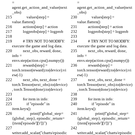
= 
= 
agent.get_action_and_value(next
agent.get_action_and_value(next
_obs)
_obs)
                values[step] = 
                values[step] = 
value.flatten()
value.flatten()
            actions[step] = action
            actions[step] = action
            logprobs[step] = logprob
            logprobs[step] = logprob
            # TRY NOT TO MODIFY: 
            # TRY NOT TO MODIFY: 
execute the game and log data.
execute the game and log data.
            next_obs, reward, done, 
            next_obs, reward, done, 
info = 
info = 
envs.step(action.cpu().numpy())
envs.step(action.cpu().numpy())
            rewards[step] = 
            rewards[step] = 
torch.tensor(reward).to(device).vi
torch.tensor(reward).to(device).vi
ew(-1)
ew(-1)
            next_obs, next_done = 
            next_obs, next_done = 
torch.Tensor(next_obs).to(device)
torch.Tensor(next_obs).to(device)
, torch.Tensor(done).to(device)
, torch.Tensor(done).to(device)
            for item in info:
            for item in info:
                if "episode" in 
                if "episode" in 
item.keys():
item.keys():
                    print(f"global_step=
                    print(f"global_step=
{global_step}, episodic_return=
{global_step}, episodic_return=
{item['episode']['r']}")
{item['episode']['r']}")
writer.add_scalar("charts/episodic
writer.add_scalar("charts/episodic