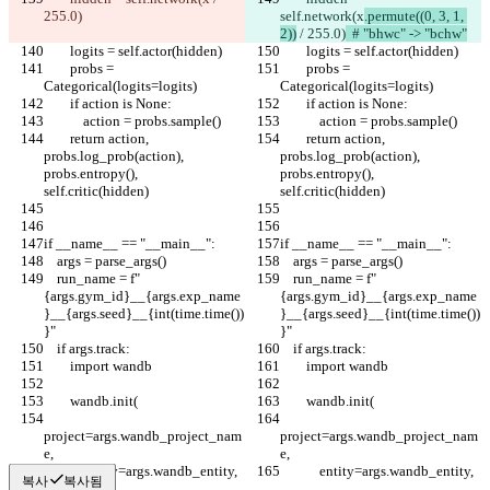
255.0)
self.network(x
.permute((0, 3, 1, 
2))
 / 255.0)
  # "bhwc" -> "bchw"
        logits = self.actor(hidden)
        logits = self.actor(hidden)
        probs = 
        probs = 
Categorical(logits=logits)
Categorical(logits=logits)
        if action is None:
        if action is None:
            action = probs.sample()
            action = probs.sample()
        return action, 
        return action, 
probs.log_prob(action), 
probs.log_prob(action), 
probs.entropy(), 
probs.entropy(), 
self.critic(hidden)
self.critic(hidden)
if __name__ == "__main__":
if __name__ == "__main__":
    args = parse_args()
    args = parse_args()
    run_name = f"
    run_name = f"
{args.gym_id}__{args.exp_name
{args.gym_id}__{args.exp_name
}__{args.seed}__{int(time.time())
}__{args.seed}__{int(time.time())
}"
}"
    if args.track:
    if args.track:
        import wandb
        import wandb
        wandb.init(
        wandb.init(
project=args.wandb_project_nam
project=args.wandb_project_nam
e,
e,
            entity=args.wandb_entity,
            entity=args.wandb_entity,
복사
복사됨