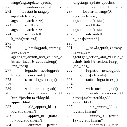
range(args.update_epochs):
range(args.update_epochs):
            np.random.shuffle(b_inds)
            np.random.shuffle(b_inds)
            for start in range(0, 
            for start in range(0, 
args.batch_size, 
args.batch_size, 
args.minibatch_size):
args.minibatch_size):
                end = start + 
                end = start + 
args.minibatch_size
args.minibatch_size
                mb_inds = 
                mb_inds = 
b_inds[start:end]
b_inds[start:end]
                _, newlogprob, entropy, 
                _, newlogprob, entropy, 
newvalue = 
newvalue = 
agent.get_action_and_value(b_o
agent.get_action_and_value(b_o
bs[mb_inds], b_actions.long()
bs[mb_inds], b_actions.long()
[mb_inds])
[mb_inds])
                logratio = newlogprob - 
                logratio = newlogprob - 
b_logprobs[mb_inds]
b_logprobs[mb_inds]
                ratio = logratio.exp()
                ratio = logratio.exp()
                with torch.no_grad():
                with torch.no_grad():
                    # calculate approx_kl 
                    # calculate approx_kl 
http://joschu.net/blog/kl-
http://joschu.net/blog/kl-
approx.html
approx.html
                    old_approx_kl = (-
                    old_approx_kl = (-
logratio).mean()
logratio).mean()
                    approx_kl = ((ratio - 
                    approx_kl = ((ratio - 
1) - logratio).mean()
1) - logratio).mean()
                    clipfracs += [((ratio - 
                    clipfracs += [((ratio - 