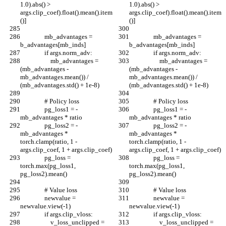
1.0).abs() > 
1.0).abs() > 
args.clip_coef).float().mean().item
args.clip_coef).float().mean().item
()]
()]
                mb_advantages = 
                mb_advantages = 
b_advantages[mb_inds]
b_advantages[mb_inds]
                if args.norm_adv:
                if args.norm_adv:
                    mb_advantages = 
                    mb_advantages = 
(mb_advantages - 
(mb_advantages - 
mb_advantages.mean()) / 
mb_advantages.mean()) / 
(mb_advantages.std() + 1e-8)
(mb_advantages.std() + 1e-8)
                # Policy loss
                # Policy loss
                pg_loss1 = -
                pg_loss1 = -
mb_advantages * ratio
mb_advantages * ratio
                pg_loss2 = -
                pg_loss2 = -
mb_advantages * 
mb_advantages * 
torch.clamp(ratio, 1 - 
torch.clamp(ratio, 1 - 
args.clip_coef, 1 + args.clip_coef)
args.clip_coef, 1 + args.clip_coef)
                pg_loss = 
                pg_loss = 
torch.max(pg_loss1, 
torch.max(pg_loss1, 
pg_loss2).mean()
pg_loss2).mean()
                # Value loss
                # Value loss
                newvalue = 
                newvalue = 
newvalue.view(-1)
newvalue.view(-1)
                if args.clip_vloss:
                if args.clip_vloss:
                    v_loss_unclipped = 
                    v_loss_unclipped = 