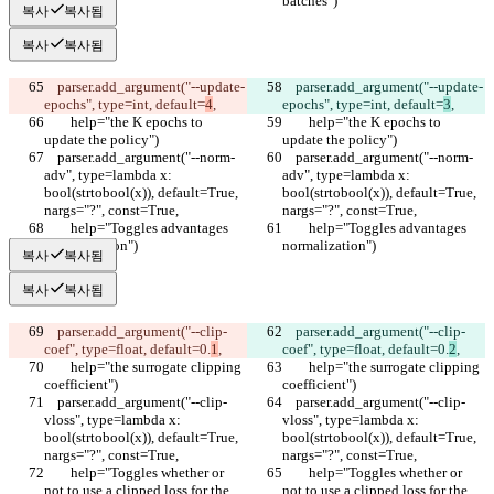
batches")
batches")
복사
복사됨
복사
복사됨
    parser.add_argument("--update-
    parser.add_argument("--update-
epochs", type=int, default=
4
,
epochs", type=int, default=
3
,
        help="the K epochs to 
        help="the K epochs to 
update the policy")
update the policy")
    parser.add_argument("--norm-
    parser.add_argument("--norm-
adv", type=lambda x: 
adv", type=lambda x: 
bool(strtobool(x)), default=True, 
bool(strtobool(x)), default=True, 
nargs="?", const=True,
nargs="?", const=True,
        help="Toggles advantages 
        help="Toggles advantages 
normalization")
normalization")
복사
복사됨
복사
복사됨
    parser.add_argument("--clip-
    parser.add_argument("--clip-
coef", type=float, default=0.
1
,
coef", type=float, default=0.
2
,
        help="the surrogate clipping 
        help="the surrogate clipping 
coefficient")
coefficient")
    parser.add_argument("--clip-
    parser.add_argument("--clip-
vloss", type=lambda x: 
vloss", type=lambda x: 
bool(strtobool(x)), default=True, 
bool(strtobool(x)), default=True, 
nargs="?", const=True,
nargs="?", const=True,
        help="Toggles whether or 
        help="Toggles whether or 
not to use a clipped loss for the 
not to use a clipped loss for the 