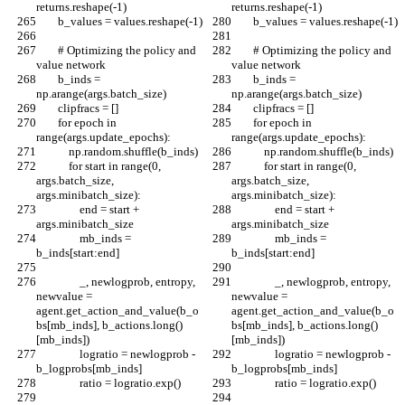
returns.reshape(-1)
returns.reshape(-1)
        b_values = values.reshape(-1)
        b_values = values.reshape(-1)
        # Optimizing the policy and 
        # Optimizing the policy and 
value network
value network
        b_inds = 
        b_inds = 
np.arange(args.batch_size)
np.arange(args.batch_size)
        clipfracs = []
        clipfracs = []
        for epoch in 
        for epoch in 
range(args.update_epochs):
range(args.update_epochs):
            np.random.shuffle(b_inds)
            np.random.shuffle(b_inds)
            for start in range(0, 
            for start in range(0, 
args.batch_size, 
args.batch_size, 
args.minibatch_size):
args.minibatch_size):
                end = start + 
                end = start + 
args.minibatch_size
args.minibatch_size
                mb_inds = 
                mb_inds = 
b_inds[start:end]
b_inds[start:end]
                _, newlogprob, entropy, 
                _, newlogprob, entropy, 
newvalue = 
newvalue = 
agent.get_action_and_value(b_o
agent.get_action_and_value(b_o
bs[mb_inds], b_actions.long()
bs[mb_inds], b_actions.long()
[mb_inds])
[mb_inds])
                logratio = newlogprob - 
                logratio = newlogprob - 
b_logprobs[mb_inds]
b_logprobs[mb_inds]
                ratio = logratio.exp()
                ratio = logratio.exp()