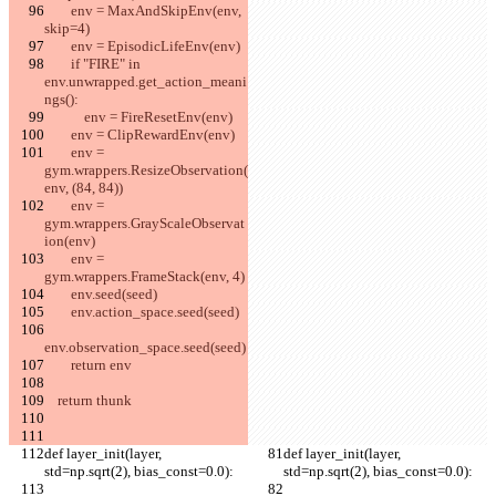
        env = MaxAndSkipEnv(env, 
skip=4)
        env = EpisodicLifeEnv(env)
        if "FIRE" in 
env.unwrapped.get_action_meani
ngs():
            env = FireResetEnv(env)
        env = ClipRewardEnv(env)
        env = 
gym.wrappers.ResizeObservation(
env, (84, 84))
        env = 
gym.wrappers.GrayScaleObservat
ion(env)
        env = 
gym.wrappers.FrameStack(env, 4)
        env.seed(seed)
        env.action_space.seed(seed)
env.observation_space.seed(seed)
        return env
    return thunk
def layer_init(layer, 
def layer_init(layer, 
std=np.sqrt(2), bias_const=0.0):
std=np.sqrt(2), bias_const=0.0):