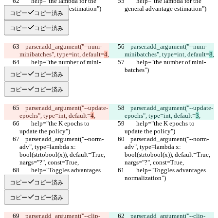
        help="the lambda for the 
        help="the lambda for the 
general advantage estimation")
general advantage estimation")
コピー
コピー済み
コピー
コピー済み
    parser.add_argument("--num-
    parser.add_argument("--num-
minibatches", type=int, default=
4
,
minibatches", type=int, default=
8
,
        help="the number of mini-
        help="the number of mini-
batches")
batches")
コピー
コピー済み
コピー
コピー済み
    parser.add_argument("--update-
    parser.add_argument("--update-
epochs", type=int, default=
4
,
epochs", type=int, default=
3
,
        help="the K epochs to 
        help="the K epochs to 
update the policy")
update the policy")
    parser.add_argument("--norm-
    parser.add_argument("--norm-
adv", type=lambda x: 
adv", type=lambda x: 
bool(strtobool(x)), default=True, 
bool(strtobool(x)), default=True, 
nargs="?", const=True,
nargs="?", const=True,
        help="Toggles advantages 
        help="Toggles advantages 
normalization")
normalization")
コピー
コピー済み
コピー
コピー済み
    parser.add_argument("--clip-
    parser.add_argument("--clip-