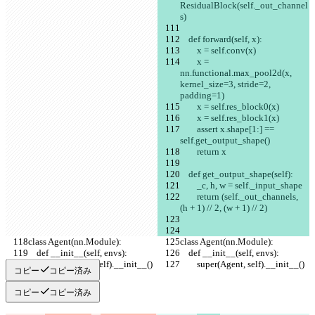
ResidualBlock(self._out_channel
s)
    def forward(self, x):
        x = self.conv(x)
        x = 
nn.functional.max_pool2d(x, 
kernel_size=3, stride=2, 
padding=1)
        x = self.res_block0(x)
        x = self.res_block1(x)
        assert x.shape[1:] == 
self.get_output_shape()
        return x
    def get_output_shape(self):
        _c, h, w = self._input_shape
        return (self._out_channels, 
(h + 1) // 2, (w + 1) // 2)
class Agent(nn.Module):
class Agent(nn.Module):
    def __init__(self, envs):
    def __init__(self, envs):
        super(Agent, self).__init__()
        super(Agent, self).__init__()
コピー
コピー済み
コピー
コピー済み