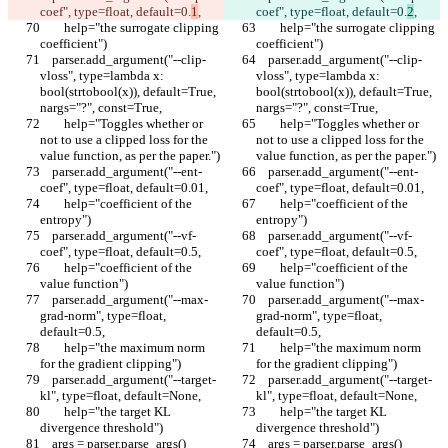
coef", type=float, default=0.
1
,
coef", type=float, default=0.
2
,
        help="the surrogate clipping 
        help="the surrogate clipping 
coefficient")
coefficient")
    parser.add_argument("--clip-
    parser.add_argument("--clip-
vloss", type=lambda x: 
vloss", type=lambda x: 
bool(strtobool(x)), default=True, 
bool(strtobool(x)), default=True, 
nargs="?", const=True,
nargs="?", const=True,
        help="Toggles whether or 
        help="Toggles whether or 
not to use a clipped loss for the 
not to use a clipped loss for the 
value function, as per the paper.")
value function, as per the paper.")
    parser.add_argument("--ent-
    parser.add_argument("--ent-
coef", type=float, default=0.01,
coef", type=float, default=0.01,
        help="coefficient of the 
        help="coefficient of the 
entropy")
entropy")
    parser.add_argument("--vf-
    parser.add_argument("--vf-
coef", type=float, default=0.5,
coef", type=float, default=0.5,
        help="coefficient of the 
        help="coefficient of the 
value function")
value function")
    parser.add_argument("--max-
    parser.add_argument("--max-
grad-norm", type=float, 
grad-norm", type=float, 
default=0.5,
default=0.5,
        help="the maximum norm 
        help="the maximum norm 
for the gradient clipping")
for the gradient clipping")
    parser.add_argument("--target-
    parser.add_argument("--target-
kl", type=float, default=None,
kl", type=float, default=None,
        help="the target KL 
        help="the target KL 
divergence threshold")
divergence threshold")
    args = parser.parse_args()
    args = parser.parse_args()