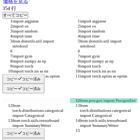
価格を見る
354
行
すべてコピー
import argparse
import argparse
import os
import os
import random
import random
import time
import time
from distutils.util import 
from distutils.util import 
strtobool
strtobool
import gym
import gym
import numpy as np
import numpy as np
import torch
import torch
import torch.nn as nn
import torch.nn as nn
import torch.optim as optim
import torch.optim as optim
コピー
コピー済み
コピー
コピー済み
from procgen import ProcgenEnv
from 
from 
torch.distributions.categorical 
torch.distributions.categorical 
import Categorical
import Categorical
from torch.utils.tensorboard 
from torch.utils.tensorboard 
import SummaryWriter
import SummaryWriter
コピー
コピー済み