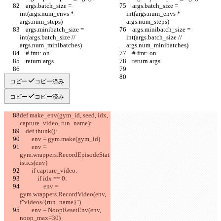
    args.batch_size = 
    args.batch_size = 
int(args.num_envs * 
int(args.num_envs * 
args.num_steps)
args.num_steps)
    args.minibatch_size = 
    args.minibatch_size = 
int(args.batch_size // 
int(args.batch_size // 
args.num_minibatches)
args.num_minibatches)
    # fmt: on
    # fmt: on
    return args
    return args
コピー
コピー済み
コピー
コピー済み
def make_env(gym_id, seed, idx, 
capture_video, run_name):
    def thunk():
        env = gym.make(gym_id)
        env = 
gym.wrappers.RecordEpisodeStat
istics(env)
        if capture_video:
            if idx == 0:
                env = 
gym.wrappers.RecordVideo(env, 
f"videos/{run_name}")
        env = NoopResetEnv(env, 
noop_max=30)