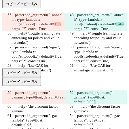
コピー
コピー済み
    parser.add_argument("--anneal-
    parser.add_argument("--anneal-
lr", type=lambda x: 
lr", type=lambda x: 
bool(strtobool(x)), default=
True
, 
bool(strtobool(x)), default=
False
, 
nargs="?", const=True,
nargs="?", const=True,
        help="Toggle learning rate 
        help="Toggle learning rate 
annealing for policy and value 
annealing for policy and value 
networks")
networks")
    parser.add_argument("--gae", 
    parser.add_argument("--gae", 
type=lambda x: 
type=lambda x: 
bool(strtobool(x)), default=True, 
bool(strtobool(x)), default=True, 
nargs="?", const=True,
nargs="?", const=True,
        help="Use GAE for 
        help="Use GAE for 
advantage computation")
advantage computation")
コピー
コピー済み
コピー
コピー済み
    parser.add_argument("--
    parser.add_argument("--
gamma", type=float, default=0.99
,
gamma", type=float, 
default=0.99
9
,
        help="the discount factor 
        help="the discount factor 
gamma")
gamma")
    parser.add_argument("--gae-
    parser.add_argument("--gae-
lambda", type=float, 
lambda", type=float, 
default=0.95,
default=0.95,