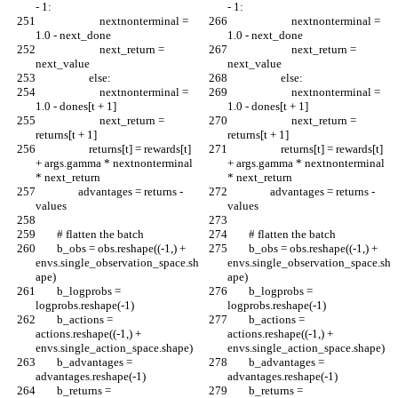
- 1:
- 1:
                        nextnonterminal = 
                        nextnonterminal = 
1.0 - next_done
1.0 - next_done
                        next_return = 
                        next_return = 
next_value
next_value
                    else:
                    else:
                        nextnonterminal = 
                        nextnonterminal = 
1.0 - dones[t + 1]
1.0 - dones[t + 1]
                        next_return = 
                        next_return = 
returns[t + 1]
returns[t + 1]
                    returns[t] = rewards[t] 
                    returns[t] = rewards[t] 
+ args.gamma * nextnonterminal 
+ args.gamma * nextnonterminal 
* next_return
* next_return
                advantages = returns - 
                advantages = returns - 
values
values
        # flatten the batch
        # flatten the batch
        b_obs = obs.reshape((-1,) + 
        b_obs = obs.reshape((-1,) + 
envs.single_observation_space.sh
envs.single_observation_space.sh
ape)
ape)
        b_logprobs = 
        b_logprobs = 
logprobs.reshape(-1)
logprobs.reshape(-1)
        b_actions = 
        b_actions = 
actions.reshape((-1,) + 
actions.reshape((-1,) + 
envs.single_action_space.shape)
envs.single_action_space.shape)
        b_advantages = 
        b_advantages = 
advantages.reshape(-1)
advantages.reshape(-1)
        b_returns = 
        b_returns = 