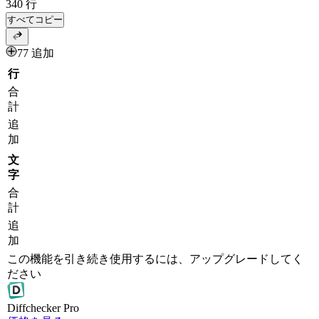
340
行
すべてコピー
77 追加
行
合
計
追
加
文
字
合
計
追
加
この機能を引き続き使用するには、アップグレードしてく
ださい
Diff
checker
Pro