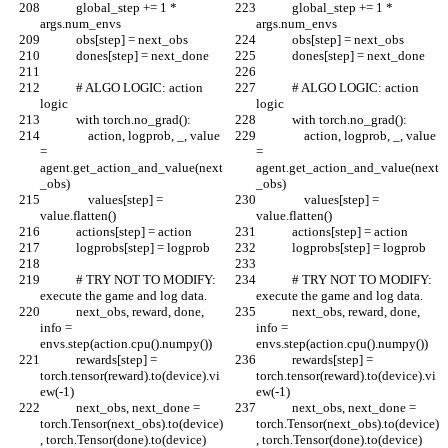
            global_step += 1 * 
            global_step += 1 * 
args.num_envs
args.num_envs
            obs[step] = next_obs
            obs[step] = next_obs
            dones[step] = next_done
            dones[step] = next_done
            # ALGO LOGIC: action 
            # ALGO LOGIC: action 
logic
logic
            with torch.no_grad():
            with torch.no_grad():
                action, logprob, _, value 
                action, logprob, _, value 
= 
= 
agent.get_action_and_value(next
agent.get_action_and_value(next
_obs)
_obs)
                values[step] = 
                values[step] = 
value.flatten()
value.flatten()
            actions[step] = action
            actions[step] = action
            logprobs[step] = logprob
            logprobs[step] = logprob
            # TRY NOT TO MODIFY: 
            # TRY NOT TO MODIFY: 
execute the game and log data.
execute the game and log data.
            next_obs, reward, done, 
            next_obs, reward, done, 
info = 
info = 
envs.step(action.cpu().numpy())
envs.step(action.cpu().numpy())
            rewards[step] = 
            rewards[step] = 
torch.tensor(reward).to(device).vi
torch.tensor(reward).to(device).vi
ew(-1)
ew(-1)
            next_obs, next_done = 
            next_obs, next_done = 
torch.Tensor(next_obs).to(device)
torch.Tensor(next_obs).to(device)
, torch.Tensor(done).to(device)
, torch.Tensor(done).to(device)