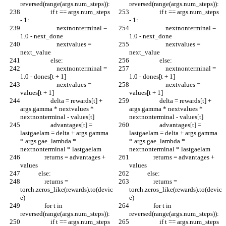
reversed(range(args.num_steps)):
reversed(range(args.num_steps)):
                    if t == args.num_steps 
                    if t == args.num_steps 
- 1:
- 1:
                        nextnonterminal = 
                        nextnonterminal = 
1.0 - next_done
1.0 - next_done
                        nextvalues = 
                        nextvalues = 
next_value
next_value
                    else:
                    else:
                        nextnonterminal = 
                        nextnonterminal = 
1.0 - dones[t + 1]
1.0 - dones[t + 1]
                        nextvalues = 
                        nextvalues = 
values[t + 1]
values[t + 1]
                    delta = rewards[t] + 
                    delta = rewards[t] + 
args.gamma * nextvalues * 
args.gamma * nextvalues * 
nextnonterminal - values[t]
nextnonterminal - values[t]
                    advantages[t] = 
                    advantages[t] = 
lastgaelam = delta + args.gamma 
lastgaelam = delta + args.gamma 
* args.gae_lambda * 
* args.gae_lambda * 
nextnonterminal * lastgaelam
nextnonterminal * lastgaelam
                returns = advantages + 
                returns = advantages + 
values
values
            else:
            else:
                returns = 
                returns = 
torch.zeros_like(rewards).to(devic
torch.zeros_like(rewards).to(devic
e)
e)
                for t in 
                for t in 
reversed(range(args.num_steps)):
reversed(range(args.num_steps)):
                    if t == args.num_steps 
                    if t == args.num_steps 