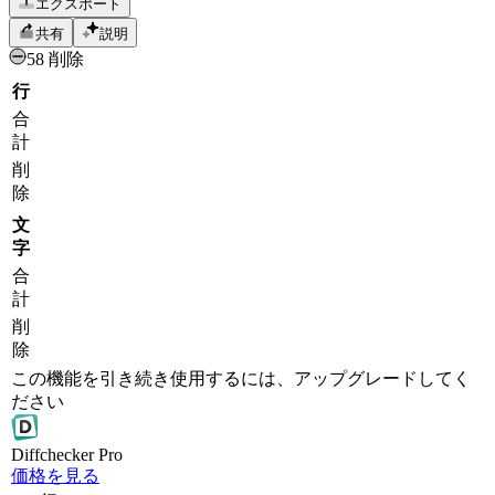
エクスポート
共有
説明
58 削除
行
合
計
削
除
文
字
合
計
削
除
この機能を引き続き使用するには、アップグレードしてく
ださい
Diff
checker
Pro
価格を見る