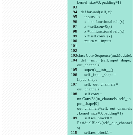
kernel_size=3, padding=1)
    def forward(self, x):
        inputs = x
        x = nn.functional.relu(x)
        x = self.conv0(x)
        x = nn.functional.relu(x)
        x = self.conv1(x)
        return x + inputs
class ConvSequence(nn.Module):
    def __init__(self, input_shape, 
out_channels):
        super().__init__()
        self._input_shape = 
input_shape
        self._out_channels = 
out_channels
        self.conv = 
nn.Conv2d(in_channels=self._in
put_shape[0], 
out_channels=self._out_channels
, kernel_size=3, padding=1)
        self.res_block0 = 
ResidualBlock(self._out_channel
s)
        self.res_block1 = 