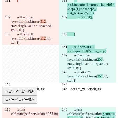
)
nn.Linear(in_features=shape[0] * 
shape[1] * shape[2], 
out_features=256),
        self.actor = 
            nn.ReLU(),
layer_init(nn.Linear(
512
, 
envs.single_action_space.n), 
std=0.01)
        self.critic = 
        ]
layer_init(nn.Linear(
512
, 1), 
std=1)
        self.network = 
nn.Sequential(*conv_seqs)
        self.actor = 
layer_init(nn.Linear(
256
, 
envs.single_action_space.n), 
std=0.01)
        self.critic = 
layer_init(nn.Linear(
256
, 1), 
std=1)
    def get_value(self, x):
    def get_value(self, x):
コピー
コピー済み
コピー
コピー済み
        return 
        return 
self.critic(self.network(x
 / 255.0))
self.critic(self.network(x
.permute(
(0, 3, 1, 2))
 / 255.0))
  # "bhwc" -> 