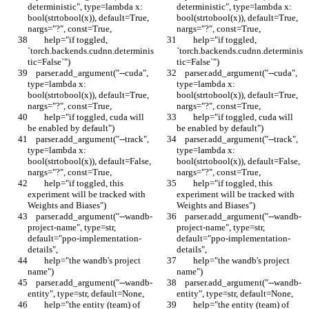
deterministic", type=lambda x: 
deterministic", type=lambda x: 
bool(strtobool(x)), default=True, 
bool(strtobool(x)), default=True, 
nargs="?", const=True,
nargs="?", const=True,
        help="if toggled, 
        help="if toggled, 
`torch.backends.cudnn.determinis
`torch.backends.cudnn.determinis
tic=False`")
tic=False`")
    parser.add_argument("--cuda", 
    parser.add_argument("--cuda", 
type=lambda x: 
type=lambda x: 
bool(strtobool(x)), default=True, 
bool(strtobool(x)), default=True, 
nargs="?", const=True,
nargs="?", const=True,
        help="if toggled, cuda will 
        help="if toggled, cuda will 
be enabled by default")
be enabled by default")
    parser.add_argument("--track", 
    parser.add_argument("--track", 
type=lambda x: 
type=lambda x: 
bool(strtobool(x)), default=False, 
bool(strtobool(x)), default=False, 
nargs="?", const=True,
nargs="?", const=True,
        help="if toggled, this 
        help="if toggled, this 
experiment will be tracked with 
experiment will be tracked with 
Weights and Biases")
Weights and Biases")
    parser.add_argument("--wandb-
    parser.add_argument("--wandb-
project-name", type=str, 
project-name", type=str, 
default="ppo-implementation-
default="ppo-implementation-
details",
details",
        help="the wandb's project 
        help="the wandb's project 
name")
name")
    parser.add_argument("--wandb-
    parser.add_argument("--wandb-
entity", type=str, default=None,
entity", type=str, default=None,
        help="the entity (team) of 
        help="the entity (team) of 