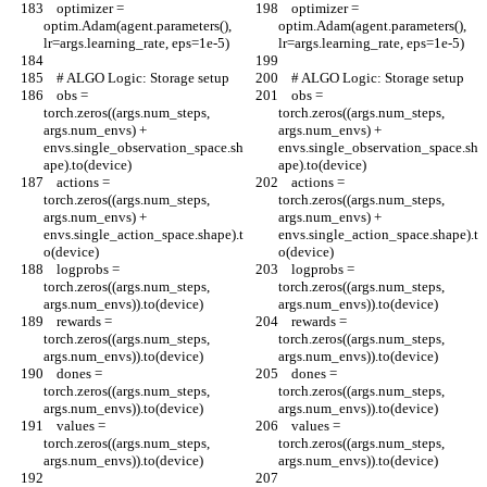
    optimizer = 
    optimizer = 
optim.Adam(agent.parameters(), 
optim.Adam(agent.parameters(), 
lr=args.learning_rate, eps=1e-5)
lr=args.learning_rate, eps=1e-5)
    # ALGO Logic: Storage setup
    # ALGO Logic: Storage setup
    obs = 
    obs = 
torch.zeros((args.num_steps, 
torch.zeros((args.num_steps, 
args.num_envs) + 
args.num_envs) + 
envs.single_observation_space.sh
envs.single_observation_space.sh
ape).to(device)
ape).to(device)
    actions = 
    actions = 
torch.zeros((args.num_steps, 
torch.zeros((args.num_steps, 
args.num_envs) + 
args.num_envs) + 
envs.single_action_space.shape).t
envs.single_action_space.shape).t
o(device)
o(device)
    logprobs = 
    logprobs = 
torch.zeros((args.num_steps, 
torch.zeros((args.num_steps, 
args.num_envs)).to(device)
args.num_envs)).to(device)
    rewards = 
    rewards = 
torch.zeros((args.num_steps, 
torch.zeros((args.num_steps, 
args.num_envs)).to(device)
args.num_envs)).to(device)
    dones = 
    dones = 
torch.zeros((args.num_steps, 
torch.zeros((args.num_steps, 
args.num_envs)).to(device)
args.num_envs)).to(device)
    values = 
    values = 
torch.zeros((args.num_steps, 
torch.zeros((args.num_steps, 
args.num_envs)).to(device)
args.num_envs)).to(device)