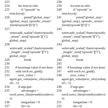
            for item in info:
            for item in info:
                if "episode" in 
                if "episode" in 
item.keys():
item.keys():
                    print(f"global_step=
                    print(f"global_step=
{global_step}, episodic_return=
{global_step}, episodic_return=
{item['episode']['r']}")
{item['episode']['r']}")
writer.add_scalar("charts/episodic
writer.add_scalar("charts/episodic
_return", item["episode"]["r"], 
_return", item["episode"]["r"], 
global_step)
global_step)
writer.add_scalar("charts/episodic
writer.add_scalar("charts/episodic
_length", item["episode"]["l"], 
_length", item["episode"]["l"], 
global_step)
global_step)
                    break
                    break
        # bootstrap value if not done
        # bootstrap value if not done
        with torch.no_grad():
        with torch.no_grad():
            next_value = 
            next_value = 
agent.get_value(next_obs).reshap
agent.get_value(next_obs).reshap
e(1, -1)
e(1, -1)
            if args.gae:
            if args.gae:
                advantages = 
                advantages = 
torch.zeros_like(rewards).to(devic
torch.zeros_like(rewards).to(devic
e)
e)
                lastgaelam = 0
                lastgaelam = 0
                for t in 
                for t in 