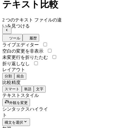
テキスト比較
2 つのテキスト ファイルの違
いを見つける
ツール
履歴
ライブエディター
空白の変更を非表示
未変更行を折りたたむ
折り返しなし
レイアウト
分割
統合
比較精度
スマート
単語
文字
テキストスタイル
外観を変更
シンタックスハイライ
ト
構文を選択