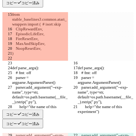
コピー
コピー済み
from 
stable_baselines3.common.atari_
wrappers import (  # isort:skip
    ClipRewardEnv,
    EpisodicLifeEnv,
    FireResetEnv,
    MaxAndSkipEnv,
    NoopResetEnv,
)
def parse_args():
def parse_args():
    # fmt: off
    # fmt: off
    parser = 
    parser = 
argparse.ArgumentParser()
argparse.ArgumentParser()
    parser.add_argument("--exp-
    parser.add_argument("--exp-
name", type=str, 
name", type=str, 
default=os.path.basename(__file_
default=os.path.basename(__file_
_).rstrip(".py"),
_).rstrip(".py"),
        help="the name of this 
        help="the name of this 
experiment")
experiment")
コピー
コピー済み
コピー
コピー済み
    parser.add_argument("--gym-
    parser.add_argument("--gym-