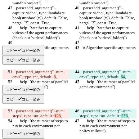
wandb's project")
wandb's project")
    parser.add_argument("--
    parser.add_argument("--
capture-video", type=lambda x: 
capture-video", type=lambda x: 
bool(strtobool(x)), default=False, 
bool(strtobool(x)), default=False, 
nargs="?", const=True,
nargs="?", const=True,
        help="weather to capture 
        help="weather to capture 
videos of the agent performances 
videos of the agent performances 
(check out `videos` folder)")
(check out `videos` folder)")
    # Algorithm specific arguments
    # Algorithm specific arguments
コピー
コピー済み
コピー
コピー済み
    parser.add_argument("--num-
    parser.add_argument("--num-
envs", type=int, default=
8
,
envs", type=int, default=
64
,
        help="the number of parallel 
        help="the number of parallel 
game environments")
game environments")
コピー
コピー済み
コピー
コピー済み
    parser.add_argument("--num-
    parser.add_argument("--num-
steps", type=int, default=
128
,
steps", type=int, default=
256
,
        help="the number of steps to 
        help="the number of steps to 
run in each environment per 
run in each environment per 
policy rollout")
policy rollout")
コピー
コピー済み