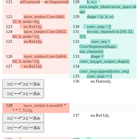
self.network
 = 
nn.Sequential(
h, w, c
 = 
envs.single_observation_space.sh
ape
layer_init(nn.Conv2d(4, 
shape = (c, h, w)
32, 8, stride=4)),
    nn.ReLU(),
    conv_seqs = []
layer_init(nn.Conv2d(32, 
for out_channels in [16, 32, 
64, 4, stride=2)),
32]:
nn.ReLU(),
conv_seq = 
ConvSequence(shape, 
out_channels)
layer_init(nn.Conv2d(64, 
shape = 
64, 3, stride=1)),
conv_seq.get_output_shape()
    nn.ReLU(),
conv_seqs.append(conv_seq)
conv_seqs += [
            nn.Flatten(),
            nn.Flatten(),
コピー
コピー済み
コピー
コピー済み
            layer_init(nn.Linear(64 * 
7 * 7, 512)),
            nn.ReLU(),
            nn.ReLU(),
コピー
コピー済み
コピー
コピー済み