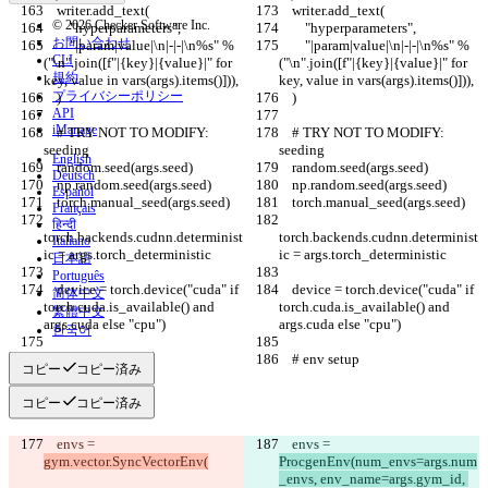
    writer.add_text(
    writer.add_text(
© 2026 Checker Software Inc.
        "hyperparameters",
        "hyperparameters",
お問い合わせ
        "|param|value|\n|-|-|\n%s" % 
        "|param|value|\n|-|-|\n%s" % 
CLI
("\n".join([f"|{key}|{value}|" for 
("\n".join([f"|{key}|{value}|" for 
規約
key, value in vars(args).items()])),
key, value in vars(args).items()])),
プライバシーポリシー
    )
    )
API
iManage
    # TRY NOT TO MODIFY: 
    # TRY NOT TO MODIFY: 
seeding
seeding
English
    random.seed(args.seed)
    random.seed(args.seed)
Deutsch
    np.random.seed(args.seed)
    np.random.seed(args.seed)
Español
    torch.manual_seed(args.seed)
    torch.manual_seed(args.seed)
Français
हिन्दी
torch.backends.cudnn.determinist
torch.backends.cudnn.determinist
Italiano
ic = args.torch_deterministic
ic = args.torch_deterministic
日本語
Português
    device = torch.device("cuda" if 
    device = torch.device("cuda" if 
简体中文
torch.cuda.is_available() and 
torch.cuda.is_available() and 
繁體中文
args.cuda else "cpu")
args.cuda else "cpu")
한국어
    # env setup
    # env setup
コピー
コピー済み
コピー
コピー済み
    envs = 
    envs = 
gym.vector.SyncVectorEnv(
ProcgenEnv(num_envs=args.num
_envs, env_name=args.gym_id, 