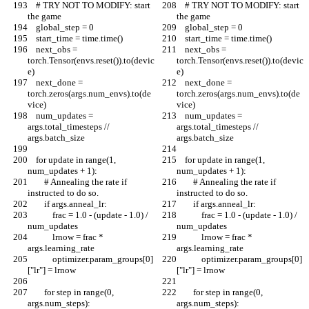
    # TRY NOT TO MODIFY: start 
    # TRY NOT TO MODIFY: start 
the game
the game
    global_step = 0
    global_step = 0
    start_time = time.time()
    start_time = time.time()
    next_obs = 
    next_obs = 
torch.Tensor(envs.reset()).to(devic
torch.Tensor(envs.reset()).to(devic
e)
e)
    next_done = 
    next_done = 
torch.zeros(args.num_envs).to(de
torch.zeros(args.num_envs).to(de
vice)
vice)
    num_updates = 
    num_updates = 
args.total_timesteps // 
args.total_timesteps // 
args.batch_size
args.batch_size
    for update in range(1, 
    for update in range(1, 
num_updates + 1):
num_updates + 1):
        # Annealing the rate if 
        # Annealing the rate if 
instructed to do so.
instructed to do so.
        if args.anneal_lr:
        if args.anneal_lr:
            frac = 1.0 - (update - 1.0) / 
            frac = 1.0 - (update - 1.0) / 
num_updates
num_updates
            lrnow = frac * 
            lrnow = frac * 
args.learning_rate
args.learning_rate
            optimizer.param_groups[0]
            optimizer.param_groups[0]
["lr"] = lrnow
["lr"] = lrnow
        for step in range(0, 
        for step in range(0, 
args.num_steps):
args.num_steps):