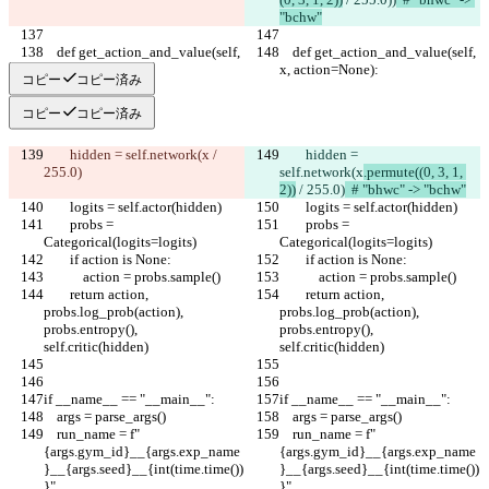
"bchw"
    def get_action_and_value(self, 
    def get_action_and_value(self, 
x, action=None):
x, action=None):
コピー
コピー済み
コピー
コピー済み
        hidden = self.network(x
 / 
        hidden = 
255.0)
self.network(x
.permute((0, 3, 1, 
2))
 / 255.0)
  # "bhwc" -> "bchw"
        logits = self.actor(hidden)
        logits = self.actor(hidden)
        probs = 
        probs = 
Categorical(logits=logits)
Categorical(logits=logits)
        if action is None:
        if action is None:
            action = probs.sample()
            action = probs.sample()
        return action, 
        return action, 
probs.log_prob(action), 
probs.log_prob(action), 
probs.entropy(), 
probs.entropy(), 
self.critic(hidden)
self.critic(hidden)
if __name__ == "__main__":
if __name__ == "__main__":
    args = parse_args()
    args = parse_args()
    run_name = f"
    run_name = f"
{args.gym_id}__{args.exp_name
{args.gym_id}__{args.exp_name
}__{args.seed}__{int(time.time())
}__{args.seed}__{int(time.time())
}"
}"