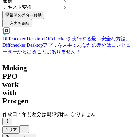
無視
テキスト変換
最初の差分へ移動
入力を編集
Diffchecker Desktop
Diffcheckerを実行する最も安全な方法。
Diffchecker Desktopアプリを入手：あなたの差分はコンピュ
ーターから出ることはありません！
Desktopを入手
Making
PPO
work
with
Procgen
作成日
4 年前
差分は期限切れになりません
クリア