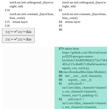
torch.nn.init.orthogonal_(layer.w
torch.nn.init.orthogonal_(layer.w
eight, std)
eight, std)
torch.nn.init.constant_(layer.bias, 
torch.nn.init.constant_(layer.bias, 
bias_const)
bias_const)
    return layer
    return layer
コピー
コピー済み
コピー
コピー済み
# taken from 
https://github.com/AIcrowd/neuri
ps2020-procgen-starter-
kit/blob/142d09586d2272a17f44
481a115c4bd817cf6a94/models/i
mpala_cnn_torch.py
class ResidualBlock(nn.Module):
    def __init__(self, channels):
        super().__init__()
        self.conv0 = 
nn.Conv2d(in_channels=channel
s, out_channels=channels, 
kernel_size=3, padding=1)
        self.conv1 = 
nn.Conv2d(in_channels=channel
s, out_channels=channels, 