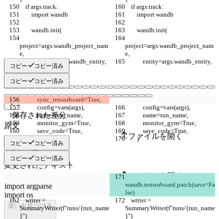
    if args.track:
    if args.track:
        import wandb
        import wandb
        wandb.init(
        wandb.init(
project=args.wandb_project_nam
project=args.wandb_project_nam
e,
e,
            entity=args.wandb_entity,
            entity=args.wandb_entity,
コピー
コピー済み
コピー
コピー済み
            sync_tensorboard=True,
            config=vars(args),
            config=vars(args),
保存された差分
            name=run_name,
            name=run_name,
            monitor_gym=True,
            monitor_gym=True,
原文
            save_code=True,
            save_code=True,
ファイルを開く
        )
        )
コピー
コピー済み
コピー
コピー済み
変更されたテキスト
ファイルを開く
wandb.tensorboard.patch(save=Fa
lse)
    writer = 
    writer = 
違いを見つける
SummaryWriter(f"runs/{run_name
SummaryWriter(f"runs/{run_name
}")
}")