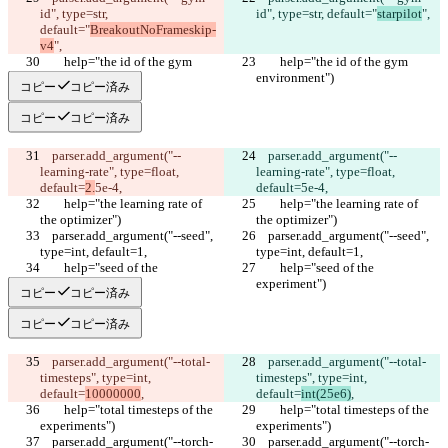
id", type=str, 
id", type=str, default="
starpilot
",
default="
BreakoutNoFrameskip-
v4
",
        help="the id of the gym 
        help="the id of the gym 
environment")
environment")
コピー
コピー済み
コピー
コピー済み
    parser.add_argument("--
    parser.add_argument("--
learning-rate", type=float, 
learning-rate", type=float, 
default=
2.
5e-4,
default=
5e-4,
        help="the learning rate of 
        help="the learning rate of 
the optimizer")
the optimizer")
    parser.add_argument("--seed", 
    parser.add_argument("--seed", 
type=int, default=1,
type=int, default=1,
        help="seed of the 
        help="seed of the 
experiment")
experiment")
コピー
コピー済み
コピー
コピー済み
    parser.add_argument("--total-
    parser.add_argument("--total-
timesteps", type=int, 
timesteps", type=int, 
default=
10000000
,
default=
int(25e6)
,
        help="total timesteps of the 
        help="total timesteps of the 
experiments")
experiments")
    parser.add_argument("--torch-
    parser.add_argument("--torch-