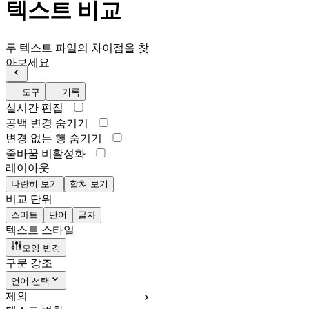
텍스트 비교
두 텍스트 파일의 차이점을 찾
아보세요
도구
기록
실시간 편집
공백 변경 숨기기
변경 없는 행 숨기기
줄바꿈 비활성화
레이아웃
나란히 보기
합쳐 보기
비교 단위
스마트
단어
글자
텍스트 스타일
모양 변경
구문 강조
언어 선택
제외