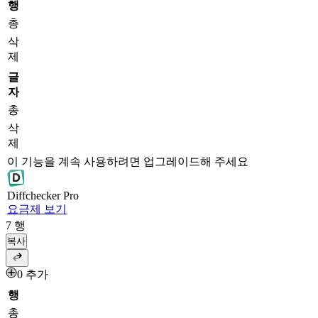
행
총
삭
제
글
자
총
삭
제
이 기능을 계속 사용하려면 업그레이드해 주세요
Diff
checker
Pro
요금제 보기
7
행
복사
0 추가
행
총