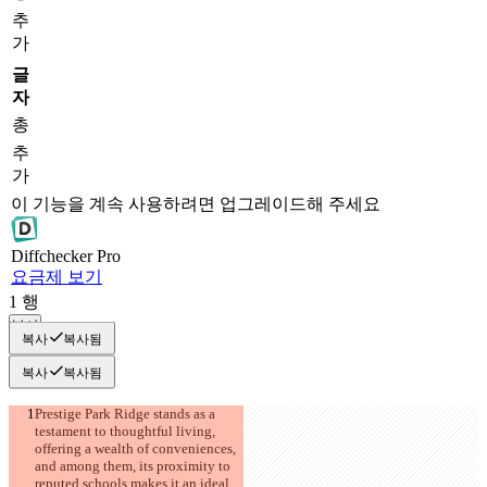
추
가
글
자
총
추
가
이 기능을 계속 사용하려면 업그레이드해 주세요
Diff
checker
Pro
요금제 보기
1
행
복사
복사
복사됨
복사
복사됨
Prestige Park Ridge stands as a 
testament to thoughtful living, 
offering a wealth of conveniences, 
and among them, its proximity to 
저장된 비교 결과
reputed schools makes it an ideal 