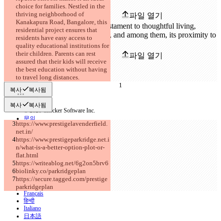
원본
choice for families. Nestled in the 
thriving neighborhood of 
파일 열기
Kanakapura Road, Bangalore, this 
residential project ensures that 
residents have easy access to 
수정본
quality educational institutions for 
their children. Parents can rest 
파일 열기
assured that their kids will receive 
the best education without having 
to travel long distances.
비교하기
복사
복사됨
복사
복사됨
© 2026 Checker Software Inc.
문의
https://www.prestigelavenderfield.
CLI
net.in/
이용약관
https://www.prestigeparkridge.net.i
개인정보처리방침
n/what-is-a-better-option-plot-or-
API
flat.html
iManage
https://writeablog.net/6g2on5brv6
biolinky.co/parkridgeplan
English
https://secure.tagged.com/prestige
Deutsch
Español
parkridgeplan
Français
हिन्दी
Italiano
日本語